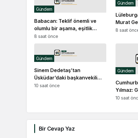
Gündem
Gündem
Lüleburg
Babacan: Teklif önemli ve
Murat Ger
olumlu bir aşama, eşitlik
etti
8 saat önc
yönünden eksiklikler
8 saat önce
giderilmeli
Gündem
Sinem Dedetaş’tan
Gündem
Üsküdar’daki başkanvekili
Cumhurba
seçimine ilişkin mesaj
10 saat önce
Yılmaz: G
bölgemiz
10 saat ön
tuzaklar
devam e
Bir Cevap Yaz