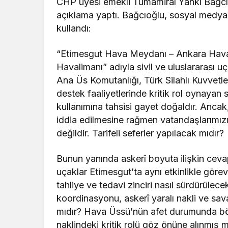
CHP üyesi emekli Tümamiral Yankı Bağcıo
açıklama yaptı. Bağcıoğlu, sosyal medya
kullandı:
“Etimesgut Hava Meydanı – Ankara Hava
Havalimanı” adıyla sivil ve uluslararası u
Ana Üs Komutanlığı, Türk Silahlı Kuvvetler
destek faaliyetlerinde kritik rol oynayan st
kullanımına tahsisi gayet doğaldır. Ancak
iddia edilmesine rağmen vatandaşlarımız
değildir. Tarifeli seferler yapılacak mıdır?
Bunun yanında askerî boyuta ilişkin cev
uçaklar Etimesgut’ta aynı etkinlikle gör
tahliye ve tedavi zinciri nasıl sürdürül
koordinasyonu, askerî yaralı nakli ve sa
mıdır? Hava Üssü’nün afet durumunda b
naklindeki kritik rolü göz önüne alınmış