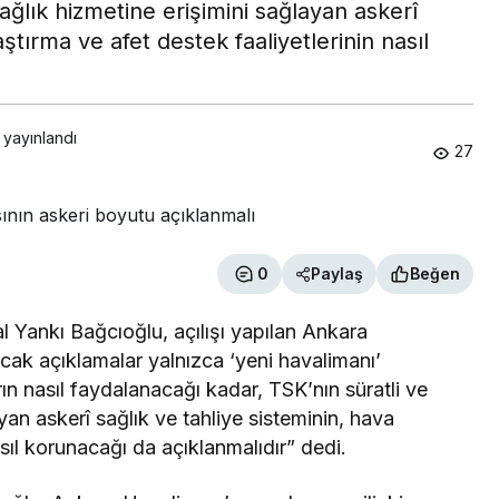
sağlık hizmetine erişimini sağlayan askerî
aştırma ve afet destek faaliyetlerinin nasıl
 yayınlandı
27
0
Paylaş
Beğen
Yankı Bağcıoğlu, açılışı yapılan Ankara
cak açıklamalar yalnızca ‘yeni havalimanı’
arın nasıl faydalanacağı kadar, TSK’nın süratli ve
ayan askerî sağlık ve tahliye sisteminin, hava
asıl korunacağı da açıklanmalıdır” dedi.