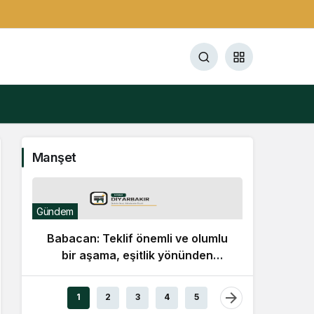
Manşet
Gündem
Babacan: Teklif önemli ve olumlu
bir aşama, eşitlik yönünden
eksiklikler giderilmeli
Gündem
1
2
3
4
5
Lüle