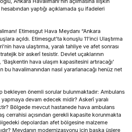
ğlu, Ankara Havalimanı’nın açılmasına ilişkin
 hesabından yaptığı açıklamada şu ifadeleri
limanı! Etimesgut Hava Meydanı “Ankara
çuşlara açıldı. Etimesgut’ta konuşlu 11’inci Ulaştırma
i’nin hava ulaştırma, yaralı tahliye ve afet sonrası
ratejik bir askerî tesistir. Devlet uçaklarının
, ‘Başkentin hava ulaşım kapasitesini artıracağı’
ın bu havalimanından nasıl yararlanacağı henüz net
ap bekleyen önemli sorular bulunmaktadır: Ambulans
ev yapmaya devam edecek midir? Askerî yaralı
ecektir? Bölgede mevcut hastanede hava ambulans
vaş cerrahisi açısından gerekli kapasite korunmakta
ölgedeki depolardan afet bölgesine malzeme
 mıdır? Meydanın modernizasyonu için başka üslere