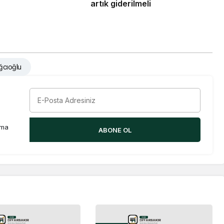
artık giderilmeli
ğcıoğlu
rma
ABONE OL