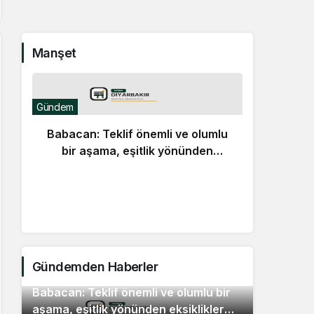
Manşet
Gündem
Babacan: Teklif önemli ve olumlu
bir aşama, eşitlik yönünden
eksiklikler giderilmeli
Günde
Lü
Mura
Gündemden Haberler
Babacan: Teklif önemli ve olumlu bir
2
aşama, eşitlik yönünden eksiklikler