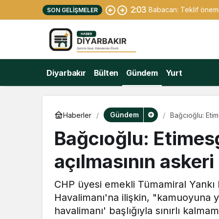
2:03
Babacan: Teklif önemli
SON GELIŞMELER
Diyarbakır
Bülten
Gündem
Yurt
Gündem
Haberler
Bağcıoğlu: Etim
Bağcıoğlu: Etimesg
açılmasının askeri
CHP üyesi emekli Tümamiral Yankı B
Havalimanı'na ilişkin, "kamuoyuna y
havalimanı' başlığıyla sınırlı kalmam