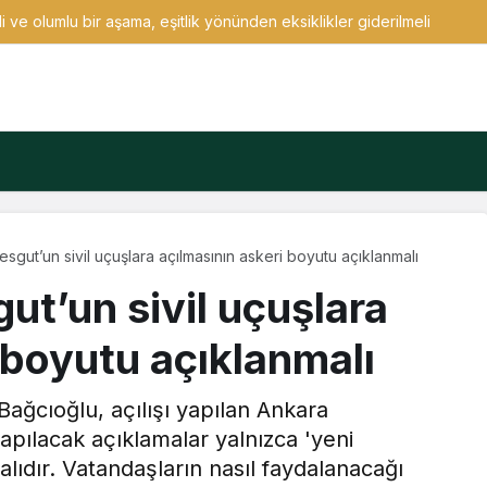
 ve olumlu bir aşama, eşitlik yönünden eksiklikler giderilmeli
esgut’un sivil uçuşlara açılmasının askeri boyutu açıklanmalı
ut’un sivil uçuşlara
 boyutu açıklanmalı
ağcıoğlu, açılışı yapılan Ankara
apılacak açıklamalar yalnızca 'yeni
alıdır. Vatandaşların nasıl faydalanacağı