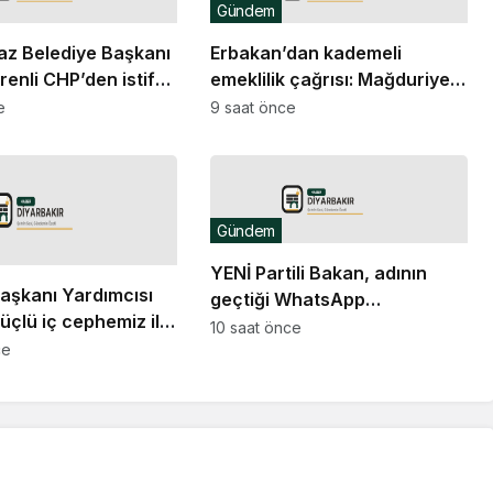
Gündem
az Belediye Başkanı
Erbakan’dan kademeli
enli CHP’den istifa
emeklilik çağrısı: Mağduriyet
artık giderilmeli
e
9 saat önce
Gündem
YENİ Partili Bakan, adının
şkanı Yardımcısı
geçtiği WhatsApp
üçlü iç cephemiz ile
yazışmaları hakkında suç
10 saat önce
deki emperyalist
ce
duyurusunda bulundu
ı boşa çıkarmaya
deceğiz