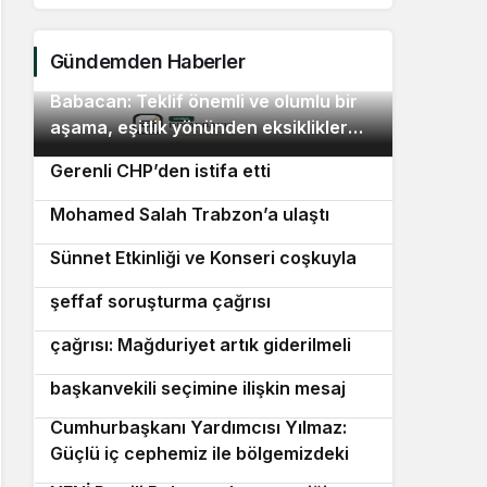
Murat 
Gündemden Haberler
Babacan: Teklif önemli ve olumlu bir
2
aşama, eşitlik yönünden eksiklikler
Lüleburgaz Belediye Başkanı Murat
3
giderilmeli
Gerenli CHP’den istifa etti
Trabzonspor’un yeni transferi
4
Mohamed Salah Trabzon’a ulaştı
5 Ağustos Dünya Sivaslılar Günü
5
Sünnet Etkinliği ve Konseri coşkuyla
Van’da Rojin Kabaiş için etkin ve
6
kutlandı
şeffaf soruşturma çağrısı
Erbakan’dan kademeli emeklilik
7
çağrısı: Mağduriyet artık giderilmeli
Sinem Dedetaş’tan Üsküdar’daki
8
başkanvekili seçimine ilişkin mesaj
Cumhurbaşkanı Yardımcısı Yılmaz:
9
Güçlü iç cephemiz ile bölgemizdeki
emperyalist tuzakları boşa çıkarmaya