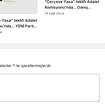
“Çerçeve Yasa” teklifi Adalet
Komisyonu’nda… Danış
Beştaş: Kürtler artık siyasetin
14 saat önce
malzemesi olmak istemiyor
Yasa” teklifi Adalet
u’nda… YENİ Partili
 Bir insana ‘Silahını
ce
kene dön, siyasal ve
 hayata katıl’
z, o insan kapıdan
diğinde başına ne
i bilmelidir
 alanlar
*
ile işaretlenmişlerdir