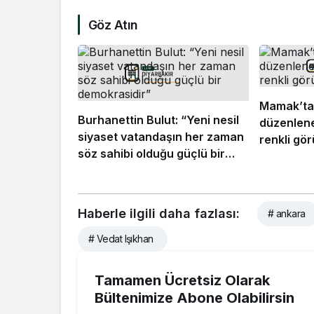
Göz Atın
Mamak’ta
Burhanettin Bulut: “Yeni nesil
düzenlene
siyaset vatandaşın her zaman
renkli gö
söz sahibi olduğu güçlü bir
demokrasidir”
Haberle ilgili daha fazlası:
# ankara
# Vedat Işıkhan
Tamamen Ücretsiz Olarak
Bültenimize Abone Olabilirsin