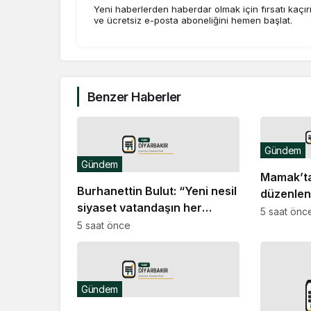
Yeni haberlerden haberdar olmak için fırsatı kaçı
ve ücretsiz e-posta aboneliğini hemen başlat.
Benzer Haberler
Gündem
Gündem
Mamak’t
Burhanettin Bulut: “Yeni nesil
düzenlen
siyaset vatandaşın her
renkli gö
5 saat önc
zaman söz sahibi olduğu
5 saat önce
güçlü bir demokrasidir”
Gündem