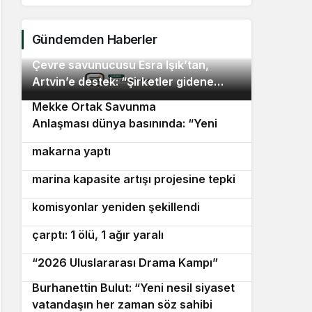
Anlaşm
paktı
Gündemden Haberler
Çevre savunucusu Esra Işık’tan,
2
Artvin’e destek: “Şirketler gidene
kadar direnmeye devam edeceğiz”
Mekke Ortak Savunma
3
Anlaşması dünya basınında: “Yeni
Bornovalı muhtarlar önlüklerini giyip
4
paktın ilk sınavı Yemen olabilir”
makarna yaptı
Seferihisar’da Sığacık Körfezi’ndeki
5
marina kapasite artışı projesine tepki
Karabağlar Belediye Meclisi’nde
6
komisyonlar yeniden şekillendi
Marmaris’te motosiklet minibüse
7
çarptı: 1 ölü, 1 ağır yaralı
Avrupa’dan İzmir’e drama köprüsü:
8
“2026 Uluslararası Drama Kampı”
Burhanettin Bulut: “Yeni nesil siyaset
9
vatandaşın her zaman söz sahibi