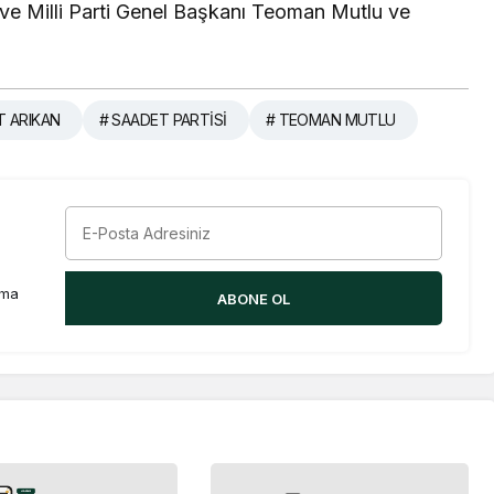
ve Milli Parti Genel Başkanı Teoman Mutlu ve
 ARIKAN
# SAADET PARTİSİ
# TEOMAN MUTLU
rma
ABONE OL