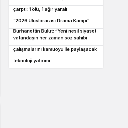
Marmaris’te motosiklet minibüse
7
çarptı: 1 ölü, 1 ağır yaralı
Avrupa’dan İzmir’e drama köprüsü:
8
“2026 Uluslararası Drama Kampı”
Burhanettin Bulut: “Yeni nesil siyaset
9
vatandaşın her zaman söz sahibi
Muğla Büyükşehir Belediyesi, 2,5 yıllık
10
olduğu güçlü bir demokrasidir”
çalışmalarını kamuoyu ile paylaşacak
İzmir İtfaiyesi’ne 13,5 milyon avroluk
teknoloji yatırımı