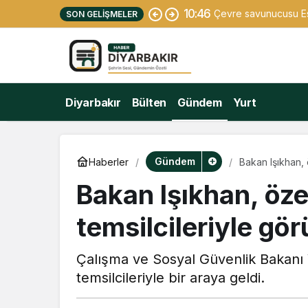
10:46
Çevre savunucusu Esr
SON GELIŞMELER
Diyarbakır
Bülten
Gündem
Yurt
Gündem
Haberler
Bakan Işıkhan, 
Bakan Işıkhan, öze
temsilcileriyle gö
Çalışma ve Sosyal Güvenlik Bakanı V
temsilcileriyle bir araya geldi.