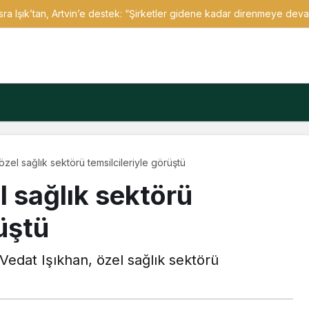
a Işık’tan, Artvin’e destek: “Şirketler gidene kadar direnmeye de
özel sağlık sektörü temsilcileriyle görüştü
l sağlık sektörü
rüştü
edat Işıkhan, özel sağlık sektörü