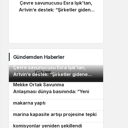
Çevre savunucusu Esra Işık’tan,
Artvin’e destek: “Şirketler gidene
kadar direnmeye devam
Dış
edeceğiz”
Anla
pak
Gündemden Haberler
Çevre savunucusu Esra Işık’tan,
2
Artvin’e destek: “Şirketler gidene
kadar direnmeye devam edeceğiz”
Mekke Ortak Savunma
3
Anlaşması dünya basınında: “Yeni
Bornovalı muhtarlar önlüklerini giyip
4
paktın ilk sınavı Yemen olabilir”
makarna yaptı
Seferihisar’da Sığacık Körfezi’ndeki
5
marina kapasite artışı projesine tepki
Karabağlar Belediye Meclisi’nde
6
komisyonlar yeniden şekillendi