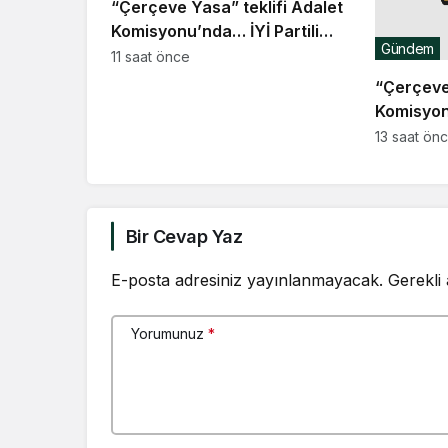
“Çerçeve Yasa” teklifi Adalet
Komisyonu’nda… İYİ Partili
Gündem
Rıdvan Uz, Komisyon Başkanı
11 saat önce
Yüksel’in üzerine yürüdü
“Çerçeve 
Komisyon
Tanrıkulu:
13 saat ön
bırak, ül
toplumsal
diyorsanı
içeri gir
Bir Cevap Yaz
geleceğin
E-posta adresiniz yayınlanmayacak.
Gerekli
Yorumunuz
*