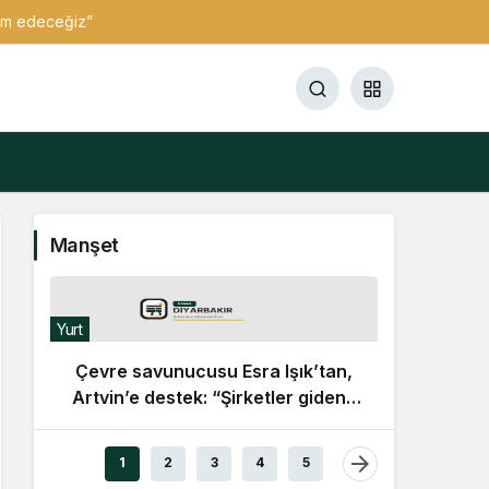
vam edeceğiz”
Manşet
Yurt
Çevre savunucusu Esra Işık’tan,
Artvin’e destek: “Şirketler gidene
kadar direnmeye devam
Dış
edeceğiz”
1
2
3
4
5
M