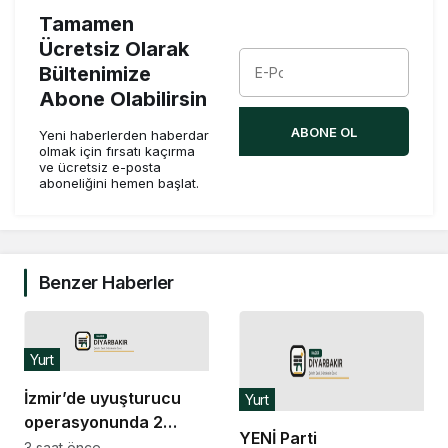
Tamamen
Ücretsiz Olarak
Bültenimize
Abone Olabilirsin
ABONE OL
Yeni haberlerden haberdar
olmak için fırsatı kaçırma
ve ücretsiz e-posta
aboneliğini hemen başlat.
Benzer Haberler
Yurt
İzmir’de uyuşturucu
Yurt
operasyonunda 2
YENİ Parti
şüpheli tutuklandı
3 saat önce