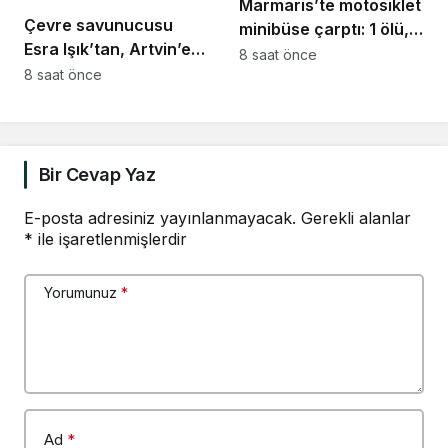
Marmaris’te motosiklet
Çevre savunucusu
minibüse çarptı: 1 ölü, 1
Esra Işık’tan, Artvin’e
ağır yaralı
8 saat önce
destek: “Şirketler
8 saat önce
gidene kadar
direnmeye devam
edeceğiz”
Bir Cevap Yaz
E-posta adresiniz yayınlanmayacak.
Gerekli alanlar
*
ile işaretlenmişlerdir
Yorumunuz
*
Ad
*