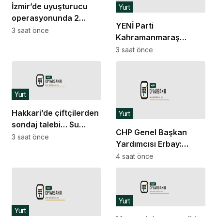
İzmir’de uyuşturucu
Yurt
operasyonunda 2
YENİ Parti
şüpheli tutuklandı
3 saat önce
Kahramanmaraş
Kurucu İl Başkanı Ateş:
3 saat önce
PTT çalışanları için
vicdan istiyorum
Yurt
Hakkari’de çiftçilerden
Yurt
sondaj talebi… Su
CHP Genel Başkan
tarlaya ulaşmıyor,
3 saat önce
Yardımcısı Erbay:
verim düşüyor
“Hiçbir parti yönetimi
4 saat önce
belediye başkanının
ayrılmasını ister mi?
İstemez”
Yurt
Yurt