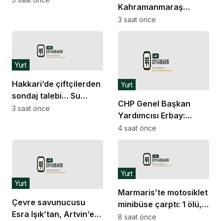
Kahramanmaraş
Kurucu İl Başkanı Ateş:
3 saat önce
PTT çalışanları için
vicdan istiyorum
Yurt
Hakkari’de çiftçilerden
Yurt
sondaj talebi… Su
CHP Genel Başkan
tarlaya ulaşmıyor,
3 saat önce
Yardımcısı Erbay:
verim düşüyor
“Hiçbir parti yönetimi
4 saat önce
belediye başkanının
ayrılmasını ister mi?
İstemez”
Yurt
Yurt
Marmaris’te motosiklet
Çevre savunucusu
minibüse çarptı: 1 ölü, 1
Esra Işık’tan, Artvin’e
ağır yaralı
8 saat önce