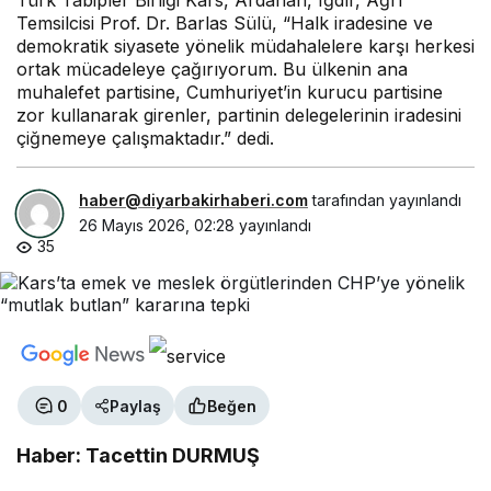
Türk Tabipler Birliği Kars, Ardahan, Iğdır, Ağrı
Temsilcisi Prof. Dr. Barlas Sülü, “Halk iradesine ve
demokratik siyasete yönelik müdahalelere karşı herkesi
ortak mücadeleye çağırıyorum. Bu ülkenin ana
muhalefet partisine, Cumhuriyet’in kurucu partisine
zor kullanarak girenler, partinin delegelerinin iradesini
çiğnemeye çalışmaktadır.” dedi.
haber@diyarbakirhaberi.com
tarafından yayınlandı
26 Mayıs 2026, 02:28
yayınlandı
35
0
Paylaş
Beğen
Haber: Tacettin DURMUŞ