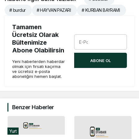
# burdur
# HAYVAN PAZARI
# KURBAN BAYRAMI
Tamamen
Ücretsiz Olarak
Bültenimize
Abone Olabilirsin
ABONE OL
Yeni haberlerden haberdar
olmak için fırsatı kaçırma
ve ücretsiz e-posta
aboneliğini hemen başlat.
Benzer Haberler
Yurt