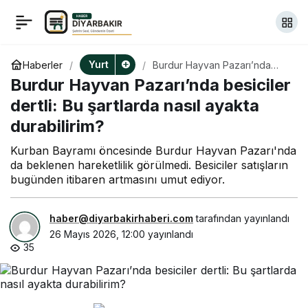
Kars’ta emek ve meslek
+
-
0
Paylaş
örgütlerinden CHP’ye
Yurt
Haberler
Burdur Hayvan Pazarı’nda
besiciler dertli: Bu şartlarda
Burdur Hayvan Pazarı’nda besiciler
nasıl ayakta durabilirim?
yönelik “mutlak butlan”
dertli: Bu şartlarda nasıl ayakta
durabilirim?
kararına tepki
Kurban Bayramı öncesinde Burdur Hayvan Pazarı'nda
da beklenen hareketlilik görülmedi. Besiciler satışların
bugünden itibaren artmasını umut ediyor.
haber@diyarbakirhaberi.com
tarafından yayınlandı
26 Mayıs 2026, 12:00
yayınlandı
35