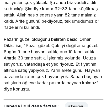
maliyetleri çok yüksek. Şu anda biz vadeli aldık
kurbanlığı. Şimdiye kadar 32-33 tane küçükbaş
sattık. Allah nasip ederse yarın 82 tane malımız
kaldı. Arife gününü bekliyoruz, tek umudumuz o”
ifadelerini kullandı.
Pazarın güzel olduğunu belirten besici Orhan
Dikici ise, “Pazar güzel. Çok iyi değil ama güzel.
Bugün 9 tane hayvan sattık, dün 10 tane sattık.
Ahırda 30 tane sattık. İşlerimiz yolunda. Ucuza
satıyoruz, vatandaşa et yediriyoruz. Et fiyatının
altında satış yapıyoruz. Yarın arefe günü. Hayvan
pazarında zaten çok hayvan yok. Sabah başlayan
satışlarla öğlene kadar pazarda hayvan kalmaz”
diye konuştu.
Haberle ilgili daha fazlası:
# besiciler