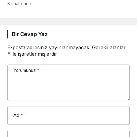
destek: “Şirketler
8 saat önce
gidene kadar
direnmeye devam
edeceğiz”
Bir Cevap Yaz
E-posta adresiniz yayınlanmayacak.
Gerekli alanlar
*
ile işaretlenmişlerdir
Yorumunuz
*
Ad
*