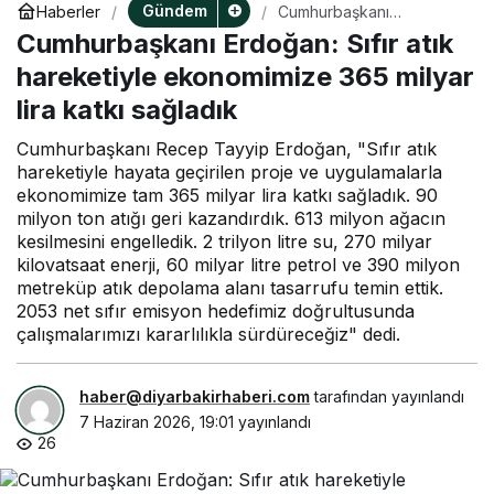
Gündem
Haberler
Cumhurbaşkanı
Erdoğan: Sıfır atık
Cumhurbaşkanı Erdoğan: Sıfır atık
hareketiyle ekonomimize
365 milyar lira katkı
hareketiyle ekonomimize 365 milyar
sağladık
lira katkı sağladık
Cumhurbaşkanı Recep Tayyip Erdoğan, "Sıfır atık
hareketiyle hayata geçirilen proje ve uygulamalarla
ekonomimize tam 365 milyar lira katkı sağladık. 90
milyon ton atığı geri kazandırdık. 613 milyon ağacın
kesilmesini engelledik. 2 trilyon litre su, 270 milyar
kilovatsaat enerji, 60 milyar litre petrol ve 390 milyon
metreküp atık depolama alanı tasarrufu temin ettik.
2053 net sıfır emisyon hedefimiz doğrultusunda
çalışmalarımızı kararlılıkla sürdüreceğiz" dedi.
haber@diyarbakirhaberi.com
tarafından yayınlandı
7 Haziran 2026, 19:01
yayınlandı
26