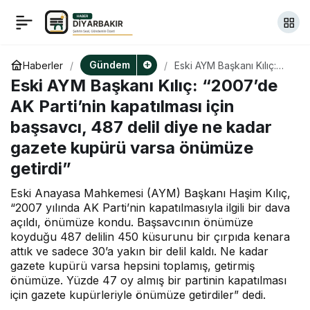
Cumhurbaşkanı
+
-
0
Paylaş
Erdoğan: Sıfır atık
Gündem
Haberler
Eski AYM Başkanı Kılıç:
“2007’de AK Parti’nin
Eski AYM Başkanı Kılıç: “2007’de
kapatılması için başsavcı,
hareketiyle
487 delil diye ne kadar
AK Parti’nin kapatılması için
gazete kupürü varsa
başsavcı, 487 delil diye ne kadar
önümüze getirdi”
ekonomimize 365 milyar
gazete kupürü varsa önümüze
getirdi”
lira katkı sağladık
Eski Anayasa Mahkemesi (AYM) Başkanı Haşim Kılıç,
“2007 yılında AK Parti’nin kapatılmasıyla ilgili bir dava
açıldı, önümüze kondu. Başsavcının önümüze
koyduğu 487 delilin 450 küsurunu bir çırpıda kenara
attık ve sadece 30’a yakın bir delil kaldı. Ne kadar
gazete kupürü varsa hepsini toplamış, getirmiş
önümüze. Yüzde 47 oy almış bir partinin kapatılması
için gazete kupürleriyle önümüze getirdiler” dedi.