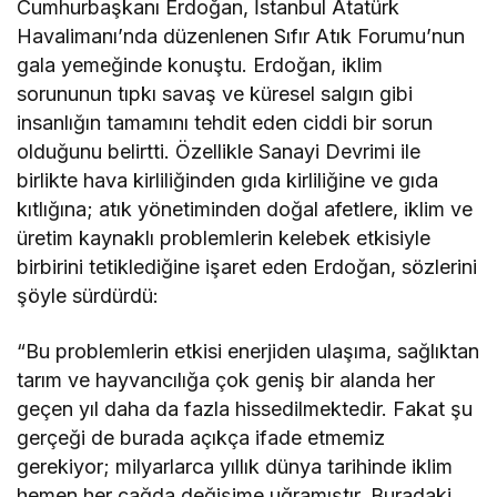
Cumhurbaşkanı Erdoğan, İstanbul Atatürk
Havalimanı’nda düzenlenen Sıfır Atık Forumu’nun
gala yemeğinde konuştu. Erdoğan, iklim
sorununun tıpkı savaş ve küresel salgın gibi
insanlığın tamamını tehdit eden ciddi bir sorun
olduğunu belirtti. Özellikle Sanayi Devrimi ile
birlikte hava kirliliğinden gıda kirliliğine ve gıda
kıtlığına; atık yönetiminden doğal afetlere, iklim ve
üretim kaynaklı problemlerin kelebek etkisiyle
birbirini tetiklediğine işaret eden Erdoğan, sözlerini
şöyle sürdürdü:
“Bu problemlerin etkisi enerjiden ulaşıma, sağlıktan
tarım ve hayvancılığa çok geniş bir alanda her
geçen yıl daha da fazla hissedilmektedir. Fakat şu
gerçeği de burada açıkça ifade etmemiz
gerekiyor; milyarlarca yıllık dünya tarihinde iklim
hemen her çağda değişime uğramıştır. Buradaki