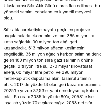
Uluslararası Sıfır Atık Günü olarak ilan edilmesi, bu
yöndeki samimi çabaların en kıymetli meyvesi
oldu.
Sıfır atık hareketiyle hayata geçirilen proje ve
uygulamalarla ekonomimize tam 365 milyar lira
katkı sağladık. 90 milyon ton atığı geri
kazandırdık. 613 milyon ağacın kesilmesini
engelledik. 36 milyon ağacın karbon salımına denk
gelen 180 milyon ton sera gazı salımının önüne
geçtik. 2 trilyon litre su, 270 milyar kilovatsaat
enerji, 60 milyar litre petrol ve 390 milyon
metreküp atık depolama alanı tasarrufu temin
ettik. 2017’de yüzde 13 olan geri kazanım oranımız
2025’te yüzde 37,53’e, yani neredeyse üç katına
çıktı. Bu oranı 2035’te yüzde 60’a, 2053’te ise
inşallah yüzde 70’e çıkaracağız. 2053 net sıfır