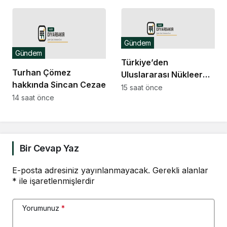
Cenevre Ofisi Daimi
Temsilciliği’ne atama
Gündem
Gündem
Türkiye’den
Turhan Çömez
Uluslararası Nükleer
hakkında Sincan Cezaevi’nde
Bilim Olimpiyatı’nda 1
15 saat önce
isyan çıktığı yönündeki
14 saat önce
altın, 3 bronz madalya
açıklamaları nedeniyle
soruşturma başlatıldı
Bir Cevap Yaz
E-posta adresiniz yayınlanmayacak.
Gerekli alanlar
*
ile işaretlenmişlerdir
Yorumunuz
*