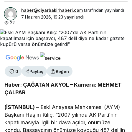
haber@diyarbakirhaberi.com
tarafından yayınlandı
7 Haziran 2026, 19:23
yayınlandı
22
0
Paylaş
Beğen
Haber: ÇAĞATAN AKYOL – Kamera: MEHMET
ÇALPAR
(İSTANBUL)
– Eski Anayasa Mahkemesi (AYM)
Başkanı Haşim Kılıç, “2007 yılında AK Parti’nin
kapatılmasıyla ilgili bir dava açıldı, önümüze
kondu. Başsavcının önümüze koyduğu 487 delilin