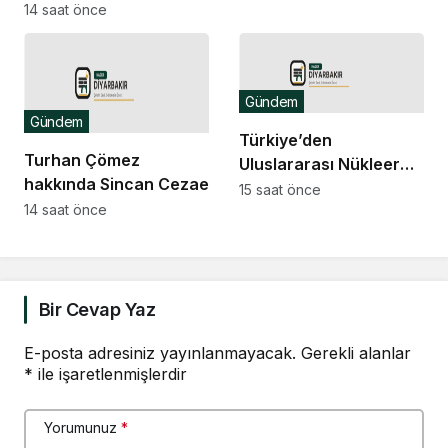
büyükelçilikleri ile BM
14 saat önce
yayımlandı
Cenevre Ofisi Daimi
Temsilciliği’ne atama
Gündem
Gündem
Türkiye’den
Turhan Çömez
Uluslararası Nükleer
hakkında Sincan Cezaevi’nde
Bilim Olimpiyatı’nda 1
15 saat önce
isyan çıktığı yönündeki
14 saat önce
altın, 3 bronz madalya
açıklamaları nedeniyle
soruşturma başlatıldı
Bir Cevap Yaz
E-posta adresiniz yayınlanmayacak.
Gerekli alanlar
*
ile işaretlenmişlerdir
Yorumunuz
*