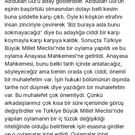
Abdullah Gül’ü aday gösterdiler. Abdullah Gül’ün
eşinin başörtülü olmasından dolayı belli kesim
buna şiddetle karşı çıktı. Öyle ki köşkün etrafını
insan zinciriyle çevirerek ‘Biz buraya asla bunu
sokmayacağız’ diye bu adaylığa ciddi bir karşı
koymayla karşı karşıya kaldık. Sonuçta Türkiye
Büyük Millet Meclisi’nde bir oylama yapıldı ve bu
oylama Anayasa Mahkemesi’ne getirildi. Anayasa
Mahkemesi, bunu belki tarih içinde anlatacağız,
söyleyeceğiz ama benim orada çok ciddi, önemli
bir muhalefetim var. İşin hukuki bölümünün dışında
tarihe not düşmek diye yazdığım bir muhalefetim
var. Bu muhalefet çok önemliydi. Çünkü
arkadaşlarımız çok kısa bir süre içerisinde görüş
değiştirdiler ve Türkiye Büyük Millet Meclisi’nde
yapılan oylamanın bir iç tüzük değişikliği
niteliğinde olduğu belirtilerek işin esasına girdiler
ve o oylamalar iptal edildi. Oylamalar iptal