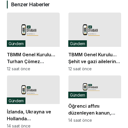
Benzer Haberler
Gündem
Gündem
TBMM Genel Kurulu…
TBMM Genel Kurulu…
Turhan Çömez
Şehit ve gazi ailelerine
hakkında başlatılan
yönelik düzenlemeleri
12 saat önce
12 saat önce
soruşturma “kürsü
içeren kanun teklifinin
dokunulmazlığı”
görüşmeleri başladı
tartışmasına neden
Gündem
oldu
Gündem
Öğrenci affını
İzlanda, Ukrayna ve
düzenleyen kanun,
Hollanda
Resmi Gazete’de
14 saat önce
büyükelçilikleri ile BM
14 saat önce
yayımlandı