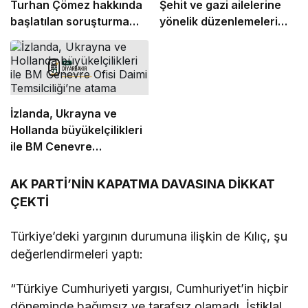
Turhan Çömez hakkında
Şehit ve gazi ailelerine
başlatılan soruşturma
yönelik düzenlemeleri
“kürsü dokunulmazlığı”
içeren kanun teklifinin
tartışmasına neden oldu
görüşmeleri başladı
İzlanda, Ukrayna ve
Hollanda büyükelçilikleri
ile BM Cenevre
Ofisi Daimi Temsilciliği’ne
atama
AK PARTİ’NİN KAPATMA DAVASINA DİKKAT
ÇEKTİ
Türkiye’deki yargının durumuna ilişkin de Kılıç, şu
değerlendirmeleri yaptı:
“Türkiye Cumhuriyeti yargısı, Cumhuriyet’in hiçbir
döneminde bağımsız ve tarafsız olamadı. İstiklal