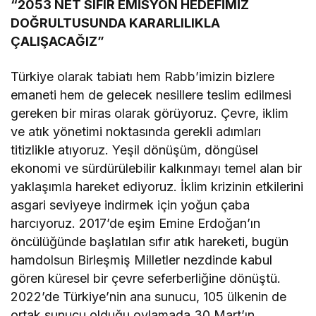
“2053 NET SIFIR EMİSYON HEDEFİMİZ
DOĞRULTUSUNDA KARARLILIKLA
ÇALIŞACAĞIZ”
Türkiye olarak tabiatı hem Rabb’imizin bizlere
emaneti hem de gelecek nesillere teslim edilmesi
gereken bir miras olarak görüyoruz. Çevre, iklim
ve atık yönetimi noktasında gerekli adımları
titizlikle atıyoruz. Yeşil dönüşüm, döngüsel
ekonomi ve sürdürülebilir kalkınmayı temel alan bir
yaklaşımla hareket ediyoruz. İklim krizinin etkilerini
asgari seviyeye indirmek için yoğun çaba
harcıyoruz. 2017’de eşim Emine Erdoğan’ın
öncülüğünde başlatılan sıfır atık hareketi, bugün
hamdolsun Birleşmiş Milletler nezdinde kabul
gören küresel bir çevre seferberliğine dönüştü.
2022’de Türkiye’nin ana sunucu, 105 ülkenin de
ortak sunucu olduğu oylamada 30 Mart’ın