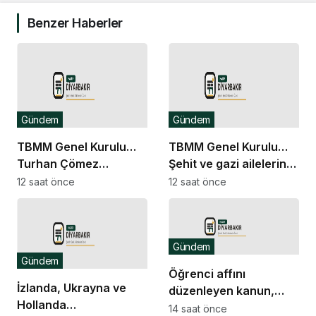
Benzer Haberler
Gündem
Gündem
TBMM Genel Kurulu…
TBMM Genel Kurulu…
Turhan Çömez
Şehit ve gazi ailelerine
hakkında başlatılan
yönelik düzenlemeleri
12 saat önce
12 saat önce
soruşturma “kürsü
içeren kanun teklifinin
dokunulmazlığı”
görüşmeleri başladı
tartışmasına neden
Gündem
oldu
Gündem
Öğrenci affını
İzlanda, Ukrayna ve
düzenleyen kanun,
Hollanda
Resmi Gazete’de
14 saat önce