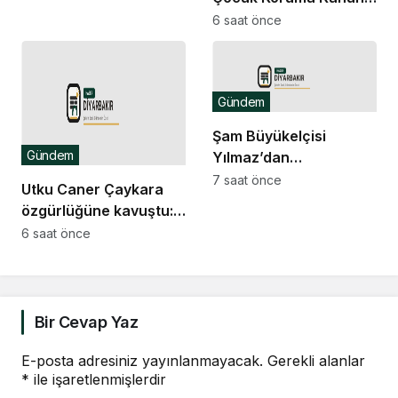
Teklifi’ne muhalefetten
6 saat önce
“cezalandırma odaklı”
eleştiri
Gündem
Şam Büyükelçisi
Gündem
Yılmaz’dan
Ceramana’daki
7 saat önce
Utku Caner Çaykara
bombalı saldırıya
özgürlüğüne kavuştu:
kınama
Ardımızda
6 saat önce
bıraktıklarımızın da
tahliye olmalarını,
özgürlüğüne, ailelerine
kavuşmalarını
Bir Cevap Yaz
diliyorum
E-posta adresiniz yayınlanmayacak.
Gerekli alanlar
*
ile işaretlenmişlerdir