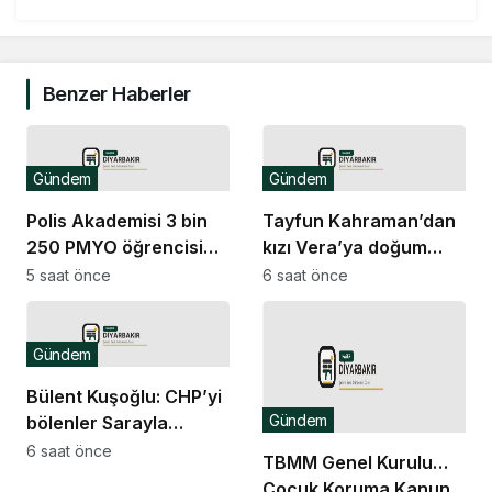
Benzer Haberler
Gündem
Gündem
Polis Akademisi 3 bin
Tayfun Kahraman’dan
250 PMYO öğrencisi
kızı Vera’ya doğum
alacak
günü mesajı
5 saat önce
6 saat önce
Gündem
Bülent Kuşoğlu: CHP’yi
Gündem
bölenler Sarayla
çalışıyordur
6 saat önce
TBMM Genel Kurulu…
Çocuk Koruma Kanunu