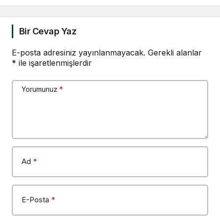
tahliye olmalarını,
özgürlüğüne, ailelerine
kavuşmalarını
Bir Cevap Yaz
diliyorum
E-posta adresiniz yayınlanmayacak.
Gerekli alanlar
*
ile işaretlenmişlerdir
Yorumunuz
*
Ad
*
E-Posta
*