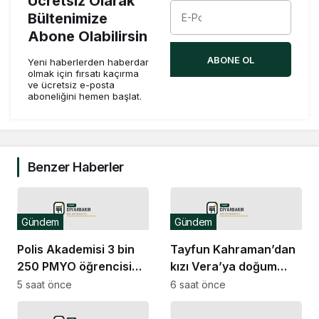
Ücretsiz Olarak
Bültenimize
Abone Olabilirsin
ABONE OL
Yeni haberlerden haberdar
olmak için fırsatı kaçırma
ve ücretsiz e-posta
aboneliğini hemen başlat.
Benzer Haberler
Gündem
Gündem
Polis Akademisi 3 bin
Tayfun Kahraman’dan
250 PMYO öğrencisi
kızı Vera’ya doğum
alacak
günü mesajı
5 saat önce
6 saat önce