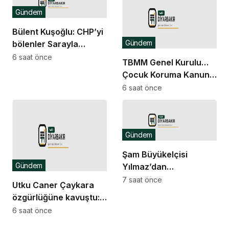
Gündem
Bülent Kuşoğlu: CHP’yi
Gündem
bölenler Sarayla
çalışıyordur
6 saat önce
TBMM Genel Kurulu…
Çocuk Koruma Kanunu
Teklifi’ne muhalefetten
6 saat önce
“cezalandırma odaklı”
eleştiri
Gündem
Şam Büyükelçisi
Gündem
Yılmaz’dan
Ceramana’daki
7 saat önce
Utku Caner Çaykara
bombalı saldırıya
özgürlüğüne kavuştu:
kınama
Ardımızda
6 saat önce
bıraktıklarımızın da