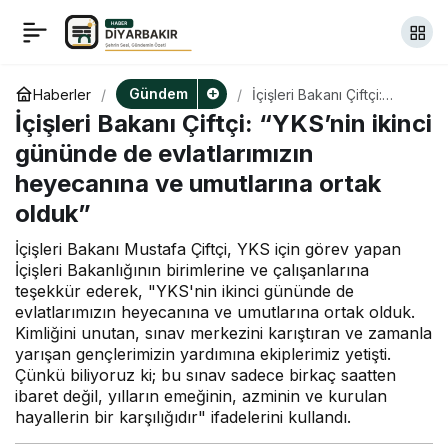
Dışişleri Bakanı Fidan,
+
-
0
Paylaş
Sudan Dışişleri ve
Gündem
Haberler
İçişleri Bakanı Çiftçi:
“YKS’nin ikinci gününde
İçişleri Bakanı Çiftçi: “YKS’nin ikinci
de evlatlarımızın
Uluslararası İşbirliği
heyecanına ve umutlarına
gününde de evlatlarımızın
ortak olduk”
heyecanına ve umutlarına ortak
Bakanı Salem ile görüştü
olduk”
İçişleri Bakanı Mustafa Çiftçi, YKS için görev yapan
İçişleri Bakanlığının birimlerine ve çalışanlarına
teşekkür ederek, "YKS'nin ikinci gününde de
evlatlarımızın heyecanına ve umutlarına ortak olduk.
Kimliğini unutan, sınav merkezini karıştıran ve zamanla
yarışan gençlerimizin yardımına ekiplerimiz yetişti.
Çünkü biliyoruz ki; bu sınav sadece birkaç saatten
ibaret değil, yılların emeğinin, azminin ve kurulan
hayallerin bir karşılığıdır" ifadelerini kullandı.