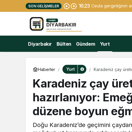
16:23
Ceuta gerginliğinin a
SON GELIŞMELER
Diyarbakır
Bülten
Gündem
Yurt
Yurt
Haberler
Karadeniz çay üreti
boyun eğmeyeceği
Karadeniz çay üret
hazırlanıyor: Eme
düzene boyun eğ
Doğu Karadeniz’de geçimini çaydan s