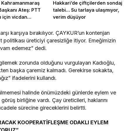
ti Kahramanmaraş
Hakkari’de çiftçilerden sondaj
 Başkanı Ateş: PTT
talebi… Su tarlaya ulaşmıyor,
ı için vicdan
verim düşüyor
 karşı karşıya bırakılıyor. ÇAYKUR’un kontenjan
politikası üreticiyi çaresizliğe itiyor. Emeğimizin
devam edemez” dedi.
sergilemek zorunda olduğunu vurgulayan Kadıoğlu,
ekten başka çaremiz kalmadı. Gerekirse sokakta,
z” ifadelerini kullandı.
çözülmemesi halinde önümüzdeki günlerde eylem ve
üş birliğine vardı. Çay üreticileri, haklarını
adele sürecine gireceklerini belirtti.
IRACAK
KOOPERATİFLEŞME
ODAKLI EYLEM
YORUZ”