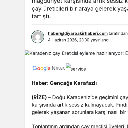
mağduriyet karşısında artık sessiz ka
çay üreticileri bir araya gelerek yaş
tartıştı.
haber@diyarbakirhaberi.com
tarafından
4 Haziran 2026, 23:30
yayınlandı
Haber: Gençağa Karafazlı
(RİZE) –
Doğu Karadeniz’de geçimini çayd
karşısında artık sessiz kalmayacak. Fındıkl
gelerek yaşanan sorunlara karşı nasıl bir y
Toplantının ardından çay meclisi üyeleri, 