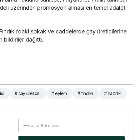
bedeli üzerinden promosyon alması en temel adalet
Fındıklı’daki sokak ve caddelerde çay üreticilerine
bildiriler dağıttı.
si
# çay üreticisi
# eylem
# fındıklı
# hazırlık