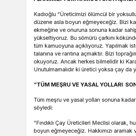
Kadıoğlu “Üreticimizi ölümcül bir yoksul
düzene asla boyun eğmeyeceğiz. Bizi kar
ekmeğine ve onuruna sonuna kadar sahip ç
yükseltiyoruz. Bu sömürü çarkını kökünd
tüm kamuoyuna açıklıyoruz. Yapılmak iste
talanına ve rantına açmaktır. Bizi toprağ
okuyoruz. Ancak herkes bilmelidir ki Kara
Unutulmamalıdır ki üretici yoksa çay da 
“TÜM MEŞRU VE YASAL YOLLARI SO
Tüm meşru ve yasal yolları sonuna kadar 
söyledi:
“Fındıklı Çay Üreticileri Meclisi olarak,
boyun eğmeyeceğiz. Hakkımızı aramak ve 