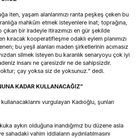
luğa iten, yaşam alanlarımızı ranta peşkeş çeken bu
anlığa mahkûm etmek isteyenlere inat; toprağına,
ıkan bir iradeyle itirazımızı en gür şekilde
en kıracak kooperatifleşme odaklı eylem planımızı
nen; bu yeşil alanları maden şirketlerinin acımasız
ımızdan silmek isteyen bu karanlık senaryoyu çok iyi
deniz insanı ne çaresizdir ne de sahipsizdir.
yoktur; çay yoksa siz de yoksunuz.” dedi.
NUNA KADAR KULLANACAĞIZ”
kullanacaklarını vurgulayan Kadıoğlu, şunları
 hukuka aykırı olduğuna inandığımız bu düzene asla
sahadaki vahim iddiaların aydınlatılmasını