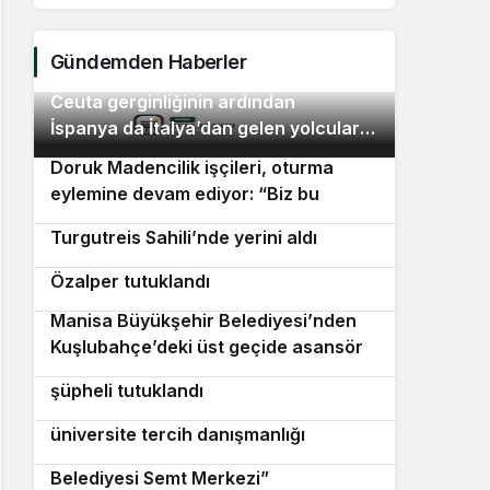
eylem
ödem
Gündemden Haberler
Ceuta gerginliğinin ardından
2
İspanya da İtalya’dan gelen yolculara
sınır kontrolü başlattı
Doruk Madencilik işçileri, oturma
3
eylemine devam ediyor: “Biz bu
“Maviye Açılan Kapı” Bodrum
4
ödemelerde mutabık değiliz”
Turgutreis Sahili’nde yerini aldı
YENİ Parti Manisa İl Başkanı İlksen
5
Özalper tutuklandı
Manisa Büyükşehir Belediyesi’nden
6
Kuşlubahçe’deki üst geçide asansör
İzmir’de uyuşturucu operasyonunda 2
7
kolaylığı
şüpheli tutuklandı
Urla Belediyesi’nden ücretsiz
8
üniversite tercih danışmanlığı
Hayata yeniden açılan kapı: “Konak
9
Belediyesi Semt Merkezi”