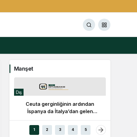
Manşet
Dış
Ceuta gerginliğinin ardından
İspanya da İtalya’dan gelen
yolculara sınır kontrolü başlattı
Gündem
1
2
3
4
5
Doruk 