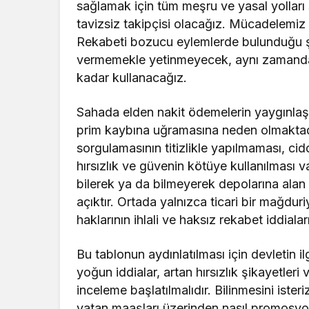
sağlamak için tüm meşru ve yasal yolları
tavizsiz takipçisi olacağız. Mücadelemiz 
Rekabeti bozucu eylemlerde bulunduğu şü
vermemekle yetinmeyecek, aynı zamanda 
kadar kullanacağız.
Sahada elden nakit ödemelerin yaygınlaşt
prim kaybına uğramasına neden olmaktadır.
sorgulamasının titizlikle yapılmaması, cid
hırsızlık ve güvenin kötüye kullanılması v
bilerek ya da bilmeyerek depolarına alan 
açıktır. Ortada yalnızca ticari bir mağduriy
haklarının ihlali ve haksız rekabet iddiala
Bu tablonun aydınlatılması için devletin i
yoğun iddialar, artan hırsızlık şikayetleri 
inceleme başlatılmalıdır. Bilinmesini isteri
yatan maaşları üzerinden nasıl promosyon 