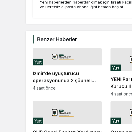
Yeni haberlerden haberdar olmak için fırsatı kaçı
ve ücretsiz e-posta aboneliğini hemen başlat.
Benzer Haberler
Yurt
Yurt
İzmir’de uyuşturucu
YENİ Par
operasyonunda 2 şüpheli
Kurucu İl
tutuklandı
4 saat önce
çalışanla
4 saat önc
istiyorum
Yurt
Yurt