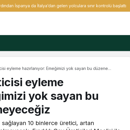
rdından İspanya da İtalya’dan gelen yolculara sınır kontrolü başlattı
cisi eyleme hazırlanıyor: Emeğimizi yok sayan bu düzene
z
icisi eyleme
ğimizi yok sayan bu
meyeceğiz
ağlayan 10 binlerce üretici, artan