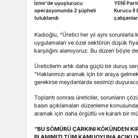
İzmir’de uyuşturucu
YENİ Par
operasyonunda 2 şüpheli
Kurucu İl
tutuklandı
çalışanlar
istiyorum
Kadıoğlu, “Üretici her yıl aynı sorunlarla
uygulamaları ve özel sektörün düşük fiyat 
karşılığını alamıyoruz. Bu düzen böyle 
Üreticilerin artık daha güçlü bir duruş 
“Haklarımızı aramak için bir araya gelm
gerekirse meydanlarda sesimizi duyuracağı
Toplantı sonrası üreticiler, sorunların 
basın açıklamaları düzenleme konusunda gör
aramak için daha örgütlü ve kararlı bir müc
“BU SÖMÜRÜ ÇARKINI KÖKÜNDEN K
PLANIMIZI TÜM KAMUOYUNA AÇIKLI