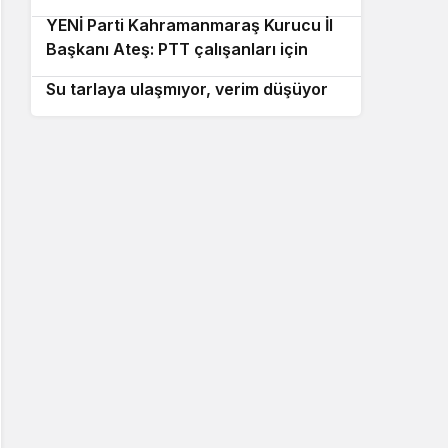
YENİ Parti Kahramanmaraş Kurucu İl
10
Başkanı Ateş: PTT çalışanları için
Hakkari’de çiftçilerden sondaj talebi…
vicdan istiyorum
Su tarlaya ulaşmıyor, verim düşüyor