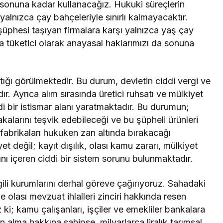
 sonuna kadar kullanacağız. Hukuki süreçlerin
yalnızca çay bahçeleriyle sınırlı kalmayacaktır.
phesi taşıyan firmalara karşı yalnızca yaş çay
tüketici olarak anayasal haklarımızı da sonuna
ığı görülmektedir. Bu durum, devletin ciddi vergi ve
 Ayrıca alım sırasında üretici ruhsatı ve mülkiyet
di bir istismar alanı yaratmaktadır. Bu durumun;
akalarını teşvik edebileceği ve bu şüpheli ürünleri
fabrikaları hukuken zan altında bırakacağı
et değil; kayıt dışılık, olası kamu zararı, mülkiyet
rını içeren ciddi bir sistem sorunu bulunmaktadır.
lgili kurumlarını derhal göreve çağırıyoruz. Sahadaki
ve olası mevzuat ihlalleri zinciri hakkında resen
z ki; kamu çalışanları, işçiler ve emekliler bankalara
alma hakkına sahipse, milyarlarca liralık tarımsal