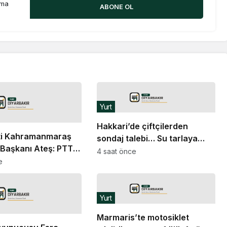
rma
ABONE OL
Yurt
Hakkari’de çiftçilerden
ti Kahramanmaraş
sondaj talebi… Su tarlaya
 Başkanı Ateş: PTT
ulaşmıyor, verim düşüyor
4 saat önce
rı için vicdan
e
Yurt
Marmaris’te motosiklet