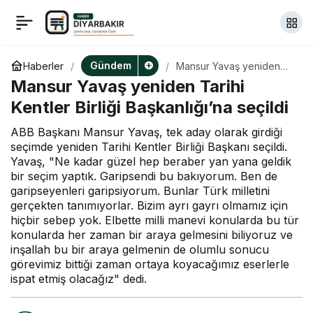
HAK-İŞ Genel Başkanı
+
-
0
Paylaş
Arslan: Hiçbir fırtına
Gündem
Haberler
Mansur Yavaş yeniden
Tarihi Kentler Birliği
Mansur Yavaş yeniden Tarihi
Başkanlığı’na seçildi
insanlık vicdanının
Kentler Birliği Başkanlığı’na seçildi
ABB Başkanı Mansur Yavaş, tek aday olarak girdiği
yolculuğunu
seçimde yeniden Tarihi Kentler Birliği Başkanı seçildi.
Yavaş, "Ne kadar güzel hep beraber yan yana geldik
durduramaz
bir seçim yaptık. Garipsendi bu bakıyorum. Ben de
garipseyenleri garipsiyorum. Bunlar Türk milletini
gerçekten tanımıyorlar. Bizim ayrı gayrı olmamız için
hiçbir sebep yok. Elbette milli manevi konularda bu tür
konularda her zaman bir araya gelmesini biliyoruz ve
inşallah bu bir araya gelmenin de olumlu sonucu
görevimiz bittiği zaman ortaya koyacağımız eserlerle
ispat etmiş olacağız" dedi.