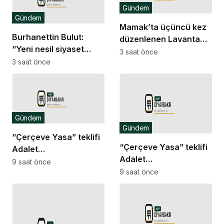
Gündem
Gündem
Mamak’ta üçüncü kez
Burhanettin Bulut:
düzenlenen Lavanta
“Yeni nesil siyaset
Şenliği renkli
3 saat önce
vatandaşın her zaman
3 saat önce
görüntülere sahne oldu
söz sahibi olduğu güçlü
bir demokrasidir”
Gündem
Gündem
“Çerçeve Yasa” teklifi
“Çerçeve Yasa” teklifi
Adalet
Adalet
Komisyonu’nda… İYİ
9 saat önce
Komisyonu’nda… İYİ
9 saat önce
Partili Türkeş Taş ile
Partili Rıdvan Uz,
MHP’li Bülbül arasında
Komisyon Başkanı
“pislik” tartışması
Yüksel’in üzerine
yürüdü