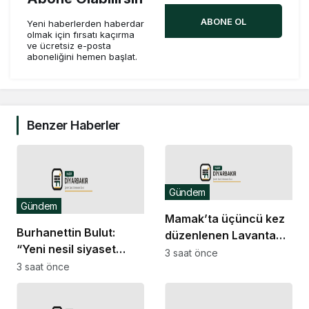
ABONE OL
Yeni haberlerden haberdar
olmak için fırsatı kaçırma
ve ücretsiz e-posta
aboneliğini hemen başlat.
Benzer Haberler
Gündem
Gündem
Mamak’ta üçüncü kez
Burhanettin Bulut:
düzenlenen Lavanta
“Yeni nesil siyaset
Şenliği renkli
3 saat önce
vatandaşın her zaman
3 saat önce
görüntülere sahne oldu
söz sahibi olduğu güçlü
bir demokrasidir”