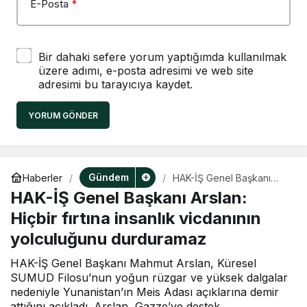
E-Posta
*
Bir dahaki sefere yorum yaptığımda kullanılmak
üzere adımı, e-posta adresimi ve web site
adresimi bu tarayıcıya kaydet.
YORUM GÖNDER
Gündem
Haberler
HAK-İŞ Genel Başkanı
Arslan: Hiçbir fırtına
HAK-İŞ Genel Başkanı Arslan:
insanlık vicdanının
yolculuğunu durduramaz
Hiçbir fırtına insanlık vicdanının
yolculuğunu durduramaz
HAK-İŞ Genel Başkanı Mahmut Arslan, Küresel
SUMUD Filosu’nun yoğun rüzgar ve yüksek dalgalar
nedeniyle Yunanistan’ın Meis Adası açıklarına demir
attığını açıkladı. Arslan, Gazze’ye destek