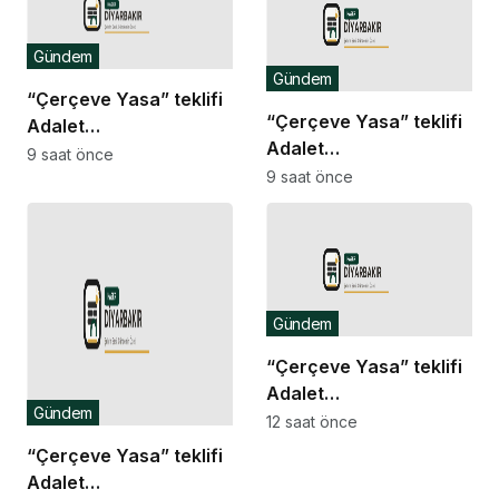
Gündem
Gündem
“Çerçeve Yasa” teklifi
“Çerçeve Yasa” teklifi
Adalet
Adalet
Komisyonu’nda… İYİ
9 saat önce
Komisyonu’nda… İYİ
9 saat önce
Partili Türkeş Taş ile
Partili Rıdvan Uz,
MHP’li Bülbül arasında
Komisyon Başkanı
“pislik” tartışması
Yüksel’in üzerine
yürüdü
Gündem
“Çerçeve Yasa” teklifi
Adalet
Gündem
Komisyonu’nda… Danış
12 saat önce
Beştaş: Kürtler artık
“Çerçeve Yasa” teklifi
siyasetin malzemesi
Adalet