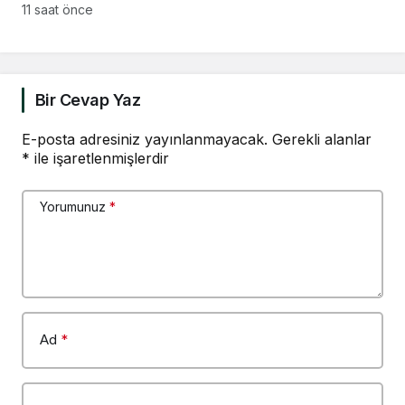
olmak istemiyor
Komisyonu’nda… YENİ
11 saat önce
Partili Tanrıkulu: Bir
insana ‘Silahını bırak,
ülkene dön, siyasal ve
toplumsal hayata katıl’
Bir Cevap Yaz
diyorsanız, o insan
kapıdan içeri girdiğinde
E-posta adresiniz yayınlanmayacak.
Gerekli alanlar
*
ile işaretlenmişlerdir
başına ne geleceğini
bilmelidir
Yorumunuz
*
Ad
*