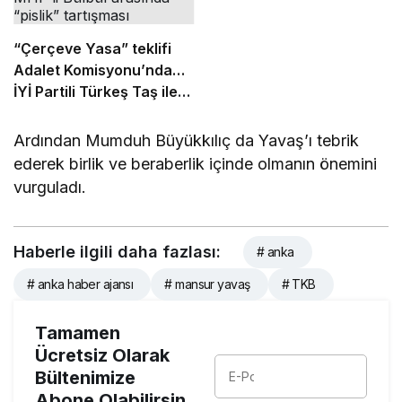
“Çerçeve Yasa” teklifi
Adalet Komisyonu’nda…
İYİ Partili Türkeş Taş ile
MHP’li Bülbül arasında
“pislik” tartışması
Ardından Mumduh Büyükkılıç da Yavaş’ı tebrik
ederek birlik ve beraberlik içinde olmanın önemini
vurguladı.
Haberle ilgili daha fazlası:
# anka
# anka haber ajansı
# mansur yavaş
# TKB
Tamamen
Ücretsiz Olarak
Bültenimize
Abone Olabilirsin