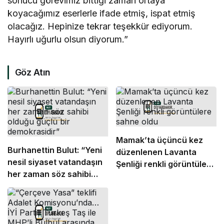
sonucu görevimiz bittiği zaman ortaya
koyacağımız eserlerle ifade etmiş, ispat etmiş
olacağız. Hepinize tekrar teşekkür ediyorum.
Hayırlı uğurlu olsun diyorum.”
Göz Atın
Mamak’ta üçüncü kez
Burhanettin Bulut: “Yeni
düzenlenen Lavanta
nesil siyaset vatandaşın
Şenliği renkli görüntülere
her zaman söz sahibi
sahne oldu
olduğu güçlü bir
demokrasidir”