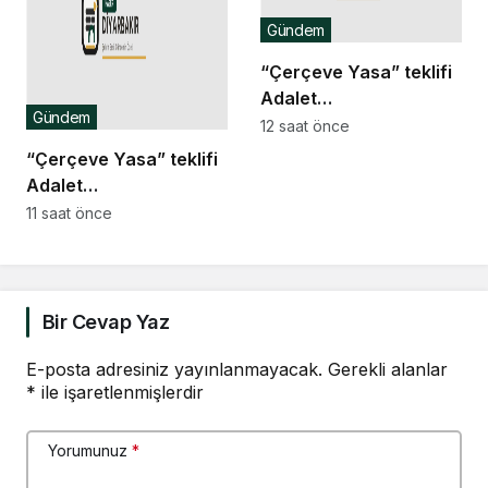
Gündem
“Çerçeve Yasa” teklifi
Adalet
Gündem
Komisyonu’nda… Danış
12 saat önce
Beştaş: Kürtler artık
“Çerçeve Yasa” teklifi
siyasetin malzemesi
Adalet
olmak istemiyor
Komisyonu’nda… YENİ
11 saat önce
Partili Tanrıkulu: Bir
insana ‘Silahını bırak,
ülkene dön, siyasal ve
toplumsal hayata katıl’
Bir Cevap Yaz
diyorsanız, o insan
kapıdan içeri girdiğinde
E-posta adresiniz yayınlanmayacak.
Gerekli alanlar
*
ile işaretlenmişlerdir
başına ne geleceğini
bilmelidir
Yorumunuz
*