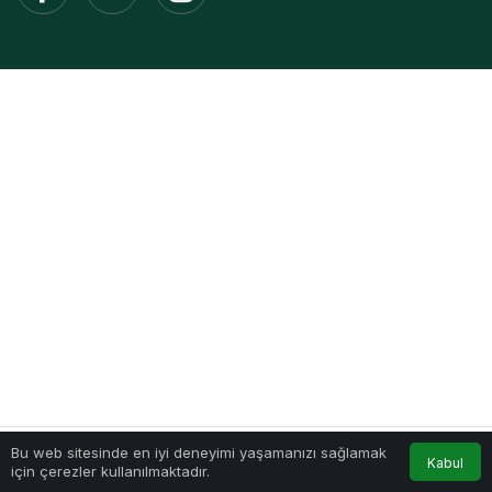
Bu web sitesinde en iyi deneyimi yaşamanızı sağlamak
Kabul
için çerezler kullanılmaktadır.
Akış
Hesabım
Anasayfa