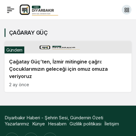
ÇAĞARAY GÜÇ
Gündem
Çağatay Güç’ten, İzmir mitingine çağrı:
Çocuklarımızın geleceği için omuz omuza
veriyoruz
2 ay önce
Diyarbakır Haberi - Şehrin Sesi, Gündemin Özeti
Yazarlarımız
Künye
Hesabım
Gizlilik politikası
İletişim