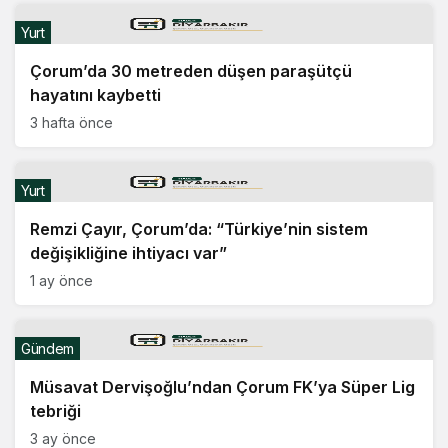
Yurt
Çorum’da 30 metreden düşen paraşütçü
hayatını kaybetti
3 hafta önce
Yurt
Remzi Çayır, Çorum’da: “Türkiye’nin sistem
değişikliğine ihtiyacı var”
1 ay önce
Gündem
Müsavat Dervişoğlu’ndan Çorum FK’ya Süper Lig
tebriği
3 ay önce