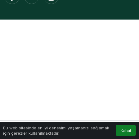
Bu web sitesinde en iyi deneyimi yaşamanızı sağlamak
Kabul
için çerezler kullanılmaktadır.
Akış
Hesabım
Anasayfa