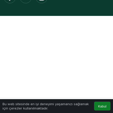
Bu web sitesinde en iyi deneyimi yaşamanızı sağlamak
Kabul
için çerezler kullanılmaktadır.
Akış
Hesabım
Anasayfa