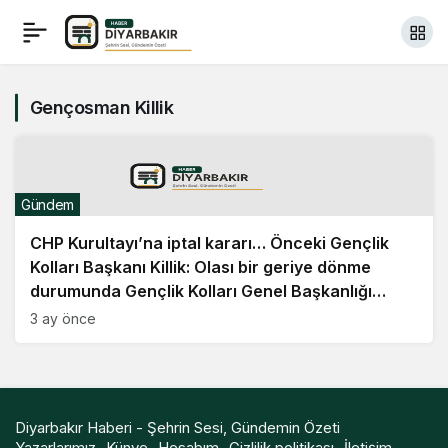
Gençosman Killik
Gündem
CHP Kurultayı’na iptal kararı… Önceki Gençlik
Kolları Başkanı Killik: Olası bir geriye dönme
durumunda Gençlik Kolları Genel Başkanlığı
görevini kabul etmiyorum
3 ay önce
Diyarbakır Haberi - Şehrin Sesi, Gündemin Özeti
Yazarlarımız
Künye
Hesabım
Gizlilik politikası
İletişim