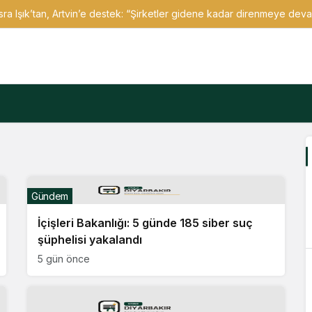
a Işık’tan, Artvin’e destek: “Şirketler gidene kadar direnmeye de
Gündem
İçişleri Bakanlığı: 5 günde 185 siber suç
şüphelisi yakalandı
5 gün önce