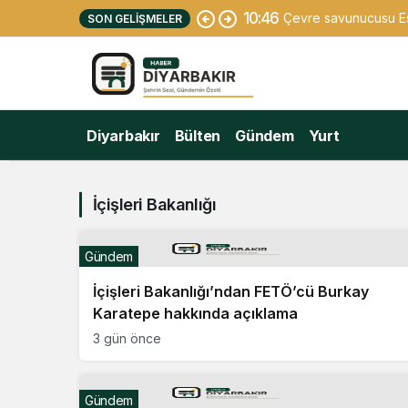
10:46
Çevre savunucusu Esr
SON GELIŞMELER
Diyarbakır
Bülten
Gündem
Yurt
İçişleri Bakanlığı
Gündem
İçişleri Bakanlığı’ndan FETÖ’cü Burkay
Karatepe hakkında açıklama
3 gün önce
Gündem