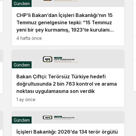
Gündem
CHP’li Bakan’dan İçişleri Bakanlığı’nın 15
Temmuz genelgesine tepki: “15 Temmuz
yeni bir şey kurmamış, 1923’te kurulanı
korumuştur”
4 hafta önce
Gündem
Bakan Çiftçi: Terörsüz Türkiye hedefi
doğrultusunda 2 bin 763 kontrol ve arama
noktası uygulamasına son verdik
1 ay önce
Gündem
İçişleri Bakanlığı: 2026’da 134 terör örgütü