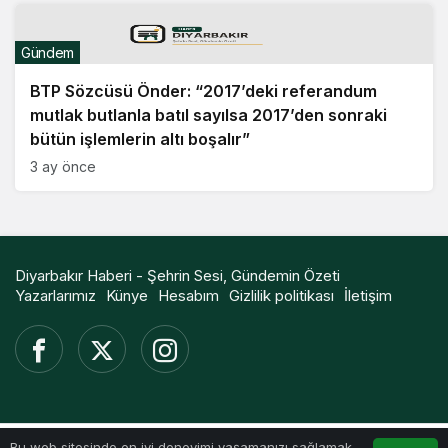
Gündem
BTP Sözcüsü Önder: “2017’deki referandum
mutlak butlanla batıl sayılsa 2017’den sonraki
bütün işlemlerin altı boşalır”
3 ay önce
Diyarbakır Haberi - Şehrin Sesi, Gündemin Özeti
Yazarlarımız
Künye
Hesabım
Gizlilik politikası
İletişim
Bu web sitesinde en iyi deneyimi yaşamanızı sağlamak