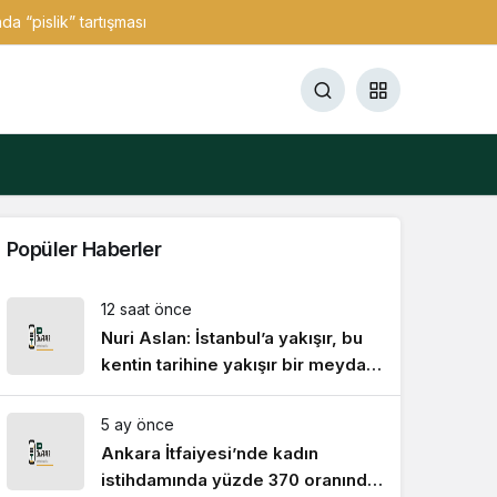
a “pislik” tartışması
Popüler Haberler
12 saat önce
Nuri Aslan: İstanbul’a yakışır, bu
kentin tarihine yakışır bir meydan
olacak burası
5 ay önce
Ankara İtfaiyesi’nde kadın
istihdamında yüzde 370 oranında