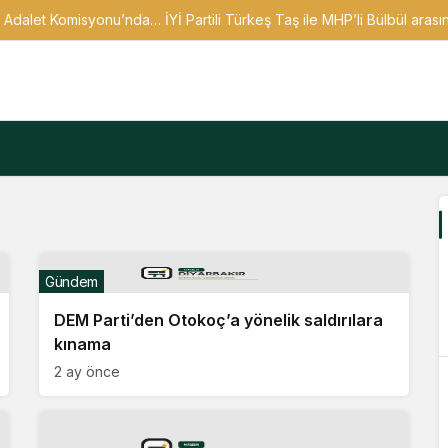
 Adalet Komisyonu’nda… İYİ Partili Türkeş Taş ile MHP’li Bülbül arasınd
Gündem
DEM Parti’den Otokoç’a yönelik saldırılara
kınama
2 ay önce