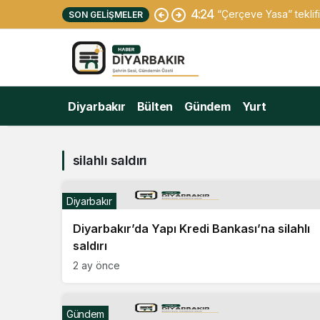
4:24
“Çerçeve Yasa” teklifi
SON GELIŞMELER
Diyarbakır
Bülten
Gündem
Yurt
silahlı saldırı
Diyarbakır
Diyarbakır’da Yapı Kredi Bankası’na silahlı
saldırı
2 ay önce
Gündem