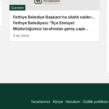
Gündem
Fethiye Belediye Başkanı’na silahlı saldırı…
Fethiye Belediyesi: “İlçe Emniyet
Müdürlüğümüz tarafından geniş çaplı
soruşturma başlatılmış olup, süreç titizlikle
3 ay önce
takip edilmektedir”
Yazarlarımız
Künye
Hesabım
Gizlilik politikası