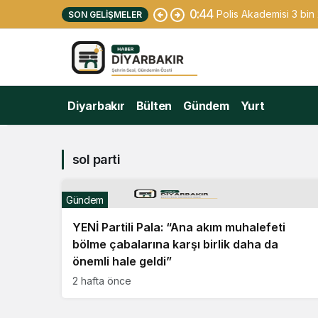
0:44
Polis Akademisi 3 bi
SON GELIŞMELER
Diyarbakır
Bülten
Gündem
Yurt
sol parti
Gündem
YENİ Partili Pala: “Ana akım muhalefeti
bölme çabalarına karşı birlik daha da
önemli hale geldi”
2 hafta önce