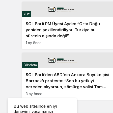
Yurt
SOL Parti PM Üyesi Aydın: “Orta Doğu
yeniden şekillendiriliyor, Türkiye bu
sürecin dışında değil”
1 ay önce
Gündem
SOL Parti’den ABD’nin Ankara Büyükelçisi
Barrack’ı protesto: “Sen bu yetkiyi
nereden alıyorsun, sömürge valisi Tom
Barrack?”
3 ay önce
Bu web sitesinde en iyi
deneyimi yaşamanızı