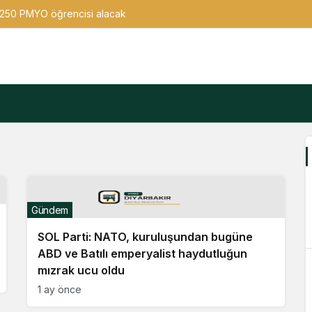
n 250 PMYO öğrencisi alacak
Gündem
SOL Parti: NATO, kuruluşundan bugüne
ABD ve Batılı emperyalist haydutluğun
mızrak ucu oldu
1 ay önce