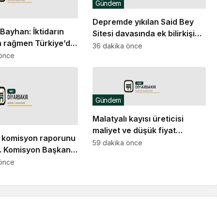
Gündem
Depremde yıkılan Said Bey
Bayhan: İktidarın
Sitesi davasında ek bilirkişi
 rağmen Türkiye’de
raporu: Dava dışı 6 kişinin
36 dakika önce
rışın sağlanması ve
 önce
daha sorumluluğu tespit
ununun demokratik
edildi
ü savunuyoruz
Gündem
Malatyalı kayısı üreticisi
maliyet ve düşük fiyat
er komisyon raporunu
kıskacında: “Kayısının sahibi
59 dakika önce
… Komisyon Başkanı
yok”
: “10 bin sayfayı
 önce
asa bir
dirme havuzu söz