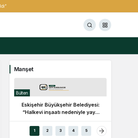
ldı”
Manşet
Bülten
Eskişehir Büyükşehir Belediyesi:
“Halkevi inşaatı nedeniyle yaya
yolu geçici olarak kapatıldı”
Bülten
1
2
3
4
5