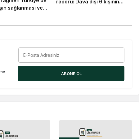
 rağmen Türkiye’de
raporu: Dava dışı 6 kişinin
ışın sağlanması ve
daha sorumluluğu tespit edildi
nunun demokratik
 savunuyoruz
rma
ABONE OL