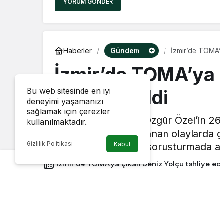
YORUM GÖNDER
Gündem
Haberler
İzmir’de TOMA’y
İzmir’de TOMA’ya 
tahliye edildi
Bu web sitesinde en iyi
deneyimi yaşamanızı
sağlamak için çerezler
CHP Grup Başkanı Özgür Özel’in 26 
kullanılmaktadır.
miting sırasında yaşanan olaylarda 
Gizlilik Politikası
Kabul
hakkında yürütülen soruşturmada adli
İzmir’de TOMA’ya çıkan Deniz Yolçu tahliye ed
haber@diyarbakirhaberi.com
tarafından
19 Haziran 2026, 19:13
yayınlandı