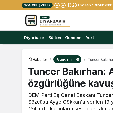
13:28
Eskişehir Büyükşehir 
SON GELIŞMELER
Diyarbakır
Bülten
Gündem
Yurt
Gündem
Haberler
Tuncer Bakırha
Tuncer Bakırhan: 
özgürlüğüne kavuş
DEM Parti Eş Genel Başkanı Tuncer
Sözcüsü Ayşe Gökkan'a verilen 19 yı
"Yıllardır kadınların sesi olan, 'Ji