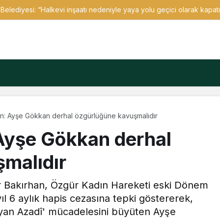
Belediyesi: “Halkevi inşaatı nedeniyle yaya yolu geçici olarak kapatı
n: Ayşe Gökkan derhal özgürlüğüne kavuşmalıdır
Ayşe Gökkan derhal
malıdır
 Bakırhan, Özgür Kadın Hareketi eski Dönem
l 6 aylık hapis cezasına tepki göstererek,
n Jiyan Azadî' mücadelesini büyüten Ayşe