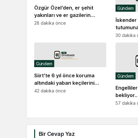
Özgür Özel’den, er şehit
Gündem
yakınları ve er gazilerin
İskender 
eylemine destek ziyareti
28 dakika önce
tutumuna
kalıcı ba
30 dakika
Kürt sor
çözümün
Gündem
Siirt’te 6 yıl önce koruma
Gündem
altındaki yaban keçilerini
Engellil
avlayanlara idari para cezası
42 dakika önce
bekliyor
kesildi
Kasapoğlu
57 dakika
aşan dev
değerlen
konusu”
Bir Cevap Yaz