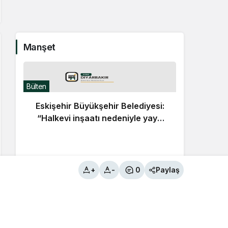
Manşet
Bülten
Eskişehir Büyükşehir Belediyesi:
“Halkevi inşaatı nedeniyle yaya
yolu geçici olarak kapatıldı”
Bülten
B
+
-
0
Paylaş
Gündemden Haberler
Eskişehir Büyükşehir Belediyesi:
2