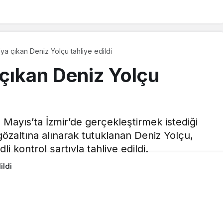
a çıkan Deniz Yolçu tahliye edildi
çıkan Deniz Yolçu
Mayıs’ta İzmir’de gerçekleştirmek istediği
gözaltına alınarak tutuklanan Deniz Yolçu,
 kontrol şartıyla tahliye edildi.
ildi
 yayınlandı
18