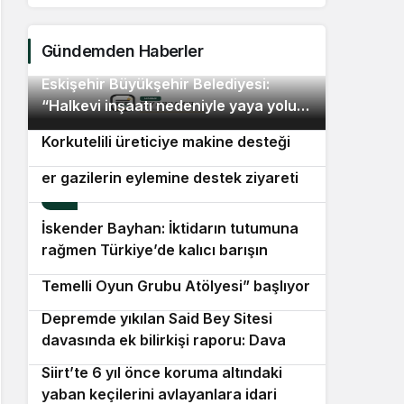
Bel
ür
Gündemden Haberler
Eskişehir Büyükşehir Belediyesi:
2
“Halkevi inşaatı nedeniyle yaya yolu
Antalya Büyükşehir Belediyesi’nden
3
geçici olarak kapatıldı”
Korkutelili üreticiye makine desteği
Özgür Özel’den, er şehit yakınları ve
er gazilerin eylemine destek ziyareti
4
İskender Bayhan: İktidarın tutumuna
5
rağmen Türkiye’de kalıcı barışın
Beşiktaş Belediyesi’nin “Theraplay
sağlanması ve Kürt sorununun
6
Temelli Oyun Grubu Atölyesi” başlıyor
demokratik çözümünü savunuyoruz
Depremde yıkılan Said Bey Sitesi
7
davasında ek bilirkişi raporu: Dava
dışı 6 kişinin daha sorumluluğu tespit
Siirt’te 6 yıl önce koruma altındaki
8
edildi
yaban keçilerini avlayanlara idari