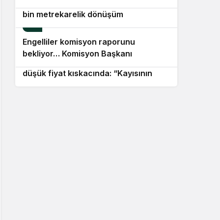
Efeler Belediyesi’nden iki noktada 25
para cezası kesildi
bin metrekarelik dönüşüm
9
Engelliler komisyon raporunu
10
bekliyor… Komisyon Başkanı
Malatyalı kayısı üreticisi maliyet ve
Kasapoğlu: “10 bin sayfayı aşan
düşük fiyat kıskacında: “Kayısının
devasa bir değerlendirme havuzu söz
sahibi yok”
konusu”