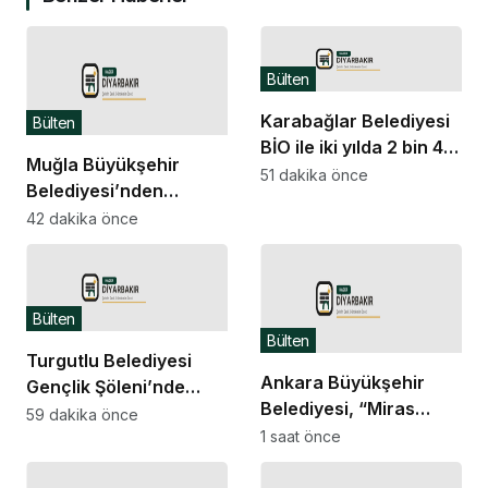
Bülten
Karabağlar Belediyesi
Bülten
BİO ile iki yılda 2 bin 40
Muğla Büyükşehir
kişi iş sahibi oldu
51 dakika önce
Belediyesi’nden
yangından etkilenen
42 dakika önce
Seydikemerli
üreticilere destek
Bülten
Bülten
Turgutlu Belediyesi
Ankara Büyükşehir
Gençlik Şöleni’nde
Belediyesi, “Miras
müzik ve halk oyunları
59 dakika önce
Şantiye Gezileri” ile
1 saat önce
buluştu
Anafartalar
Caddesi’nin tarihine