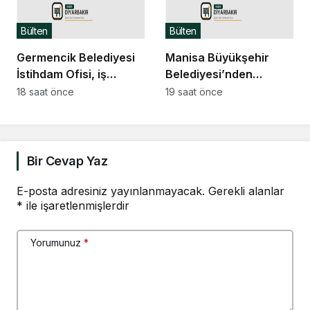
ışık tuttu
Bülten
Bülten
Germencik Belediyesi
Manisa Büyükşehir
İstihdam Ofisi, iş
Belediyesi’nden
arayanlarla işverenleri
Saruhanlı’ya tarımsal
18 saat önce
19 saat önce
bir araya getirdi
sulama desteği
Bir Cevap Yaz
E-posta adresiniz yayınlanmayacak.
Gerekli alanlar
*
ile işaretlenmişlerdir
Yorumunuz
*