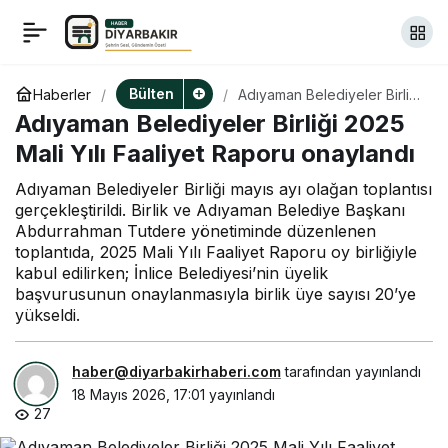
Muğla İstihdam Ofisleri,
+
-
0
Paylaş
Kariyer Şenliği’nde
Bülten
Haberler
Adıyaman Belediyeler Birliği
2025 Mali Yılı Faaliyet
Adıyaman Belediyeler Birliği 2025
Raporu onaylandı
öğrencilerle buluştu
Mali Yılı Faaliyet Raporu onaylandı
Adıyaman Belediyeler Birliği mayıs ayı olağan toplantısı
gerçekleştirildi. Birlik ve Adıyaman Belediye Başkanı
Abdurrahman Tutdere yönetiminde düzenlenen
toplantıda, 2025 Mali Yılı Faaliyet Raporu oy birliğiyle
kabul edilirken; İnlice Belediyesi’nin üyelik
başvurusunun onaylanmasıyla birlik üye sayısı 20’ye
yükseldi.
haber@diyarbakirhaberi.com
tarafından yayınlandı
18 Mayıs 2026, 17:01
yayınlandı
27