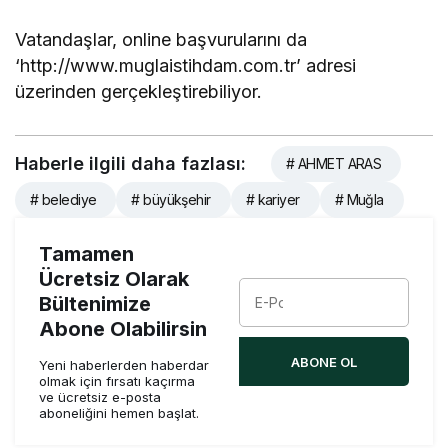
Vatandaşlar, online başvurularını da
‘http://www.muglaistihdam.com.tr’ adresi
üzerinden gerçekleştirebiliyor.
Haberle ilgili daha fazlası:
# AHMET ARAS
# belediye
# büyükşehir
# kariyer
# Muğla
Tamamen
Ücretsiz Olarak
Bültenimize
Abone Olabilirsin
ABONE OL
Yeni haberlerden haberdar
olmak için fırsatı kaçırma
ve ücretsiz e-posta
aboneliğini hemen başlat.