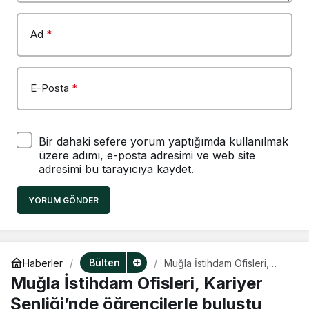
Ad
*
E-Posta
*
Bir dahaki sefere yorum yaptığımda kullanılmak
üzere adımı, e-posta adresimi ve web site
adresimi bu tarayıcıya kaydet.
YORUM GÖNDER
Bülten
Haberler
Muğla İstihdam Ofisleri,
Kariyer Şenliği’nde
Muğla İstihdam Ofisleri, Kariyer
öğrencilerle buluştu
Şenliği’nde öğrencilerle buluştu