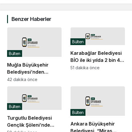
Benzer Haberler
Bülten
Karabağlar Belediyesi
Bülten
BİO ile iki yılda 2 bin 40
Muğla Büyükşehir
kişi iş sahibi oldu
51 dakika önce
Belediyesi’nden
yangından etkilenen
42 dakika önce
Seydikemerli
üreticilere destek
Bülten
Bülten
Turgutlu Belediyesi
Ankara Büyükşehir
Gençlik Şöleni’nde
Belediyesi, “Miras