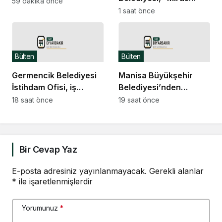
müzik ve halk oyunları
59 dakika önce
Şantiye Gezileri” ile
1 saat önce
buluştu
Anafartalar
Caddesi’nin tarihine
ışık tuttu
Bülten
Bülten
Germencik Belediyesi
Manisa Büyükşehir
İstihdam Ofisi, iş
Belediyesi’nden
arayanlarla işverenleri
Saruhanlı’ya tarımsal
18 saat önce
19 saat önce
bir araya getirdi
sulama desteği
Bir Cevap Yaz
E-posta adresiniz yayınlanmayacak.
Gerekli alanlar
*
ile işaretlenmişlerdir
Yorumunuz
*