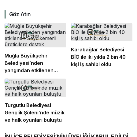
Göz Atın
Karabağlar Belediyesi
Muğla Büyükşehir
BİO ile iki yılda 2 bin 40
Belediyesi’nden
kişi iş sahibi oldu
yangından etkilenen
Seydikemerli
üreticilere destek
Turgutlu Belediyesi
Gençlik Şöleni’nde müzik
ve halk oyunları buluştu
İNLİCE BELEDİYESİ’NİN ÜYELİĞİ KABUL EDİLDİ