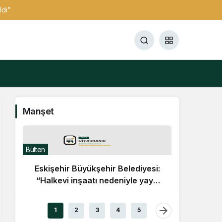
ldı”
Manşet
Bülten
Eskişehir Büyükşehir Belediyesi:
“Halkevi inşaatı nedeniyle yaya
yolu geçici olarak kapatıldı”
Bülten
1
2
3
4
5