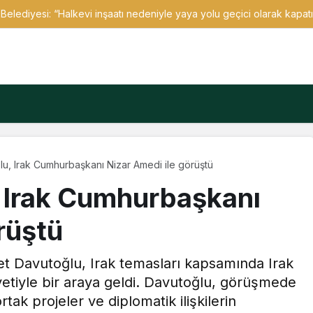
Belediyesi: “Halkevi inşaatı nedeniyle yaya yolu geçici olarak kapatı
u, Irak Cumhurbaşkanı Nizar Amedi ile görüştü
 Irak Cumhurbaşkanı
rüştü
t Davutoğlu, Irak temasları kapsamında Irak
tiyle bir araya geldi. Davutoğlu, görüşmede
rtak projeler ve diplomatik ilişkilerin