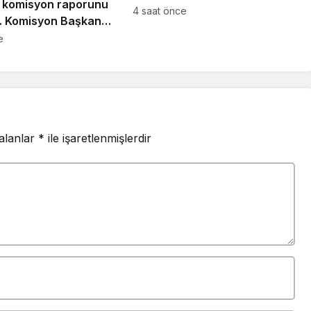
er komisyon raporunu
kıskacında: “Kayısının sahibi
4 saat önce
… Komisyon Başkanı
yok”
: “10 bin sayfayı
e
asa bir
dirme havuzu söz
 alanlar
*
ile işaretlenmişlerdir