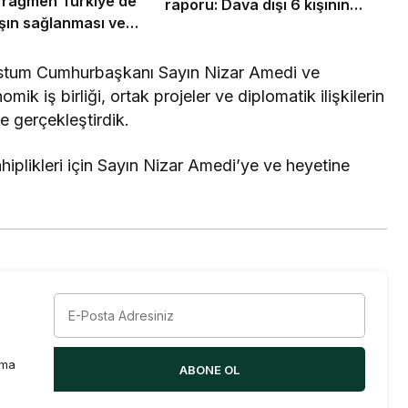
 rağmen Türkiye’de
raporu: Dava dışı 6 kişinin
ışın sağlanması ve
daha sorumluluğu tespit edildi
nunun demokratik
 savunuyoruz
ostum Cumhurbaşkanı Sayın Nizar Amedi ve
mik iş birliği, ortak projeler ve diplomatik ilişkilerin
me gerçekleştirdik.
hiplikleri için Sayın Nizar Amedi’ye ve heyetine
rma
ABONE OL