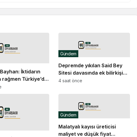
Gündem
Depremde yıkılan Said Bey
Bayhan: İktidarın
Sitesi davasında ek bilirkişi
 rağmen Türkiye’de
raporu: Dava dışı 6 kişinin
4 saat önce
rışın sağlanması ve
e
daha sorumluluğu tespit
ununun demokratik
edildi
ü savunuyoruz
Gündem
Malatyalı kayısı üreticisi
maliyet ve düşük fiyat