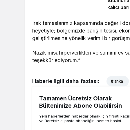
tutumuna
kalıcı bar
Kürt soru
çözümünü
Irak temaslarımız kapsamında değerli d
heyetiyle; bölgemizde barışın tesisi, ekono
geliştirilmesine yönelik verimli bir görüş
Nazik misafirperverlikleri ve samimi ev sa
teşekkür ediyorum.”
Haberle ilgili daha fazlası:
# anka
Tamamen Ücretsiz Olarak
Bültenimize Abone Olabilirsin
Yeni haberlerden haberdar olmak için fırsatı kaçı
ve ücretsiz e-posta aboneliğini hemen başlat.