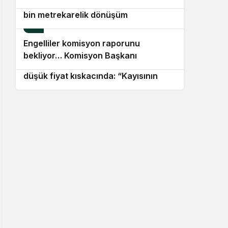
Efeler Belediyesi’nden iki noktada 25
para cezası kesildi
bin metrekarelik dönüşüm
9
Engelliler komisyon raporunu
10
bekliyor… Komisyon Başkanı
Malatyalı kayısı üreticisi maliyet ve
Kasapoğlu: “10 bin sayfayı aşan
düşük fiyat kıskacında: “Kayısının
devasa bir değerlendirme havuzu söz
sahibi yok”
konusu”