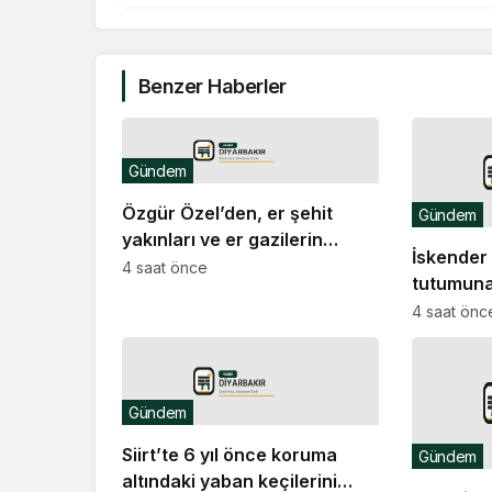
Benzer Haberler
Gündem
Özgür Özel’den, er şehit
Gündem
yakınları ve er gazilerin
İskender 
eylemine destek ziyareti
4 saat önce
tutumuna
kalıcı ba
4 saat önc
Kürt sor
çözümün
Gündem
Siirt’te 6 yıl önce koruma
Gündem
altındaki yaban keçilerini