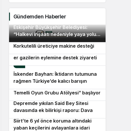
Bel
ür
Gündemden Haberler
Eskişehir Büyükşehir Belediyesi:
2
“Halkevi inşaatı nedeniyle yaya yolu
Antalya Büyükşehir Belediyesi’nden
3
geçici olarak kapatıldı”
Korkutelili üreticiye makine desteği
Özgür Özel’den, er şehit yakınları ve
er gazilerin eylemine destek ziyareti
4
İskender Bayhan: İktidarın tutumuna
5
rağmen Türkiye’de kalıcı barışın
Beşiktaş Belediyesi’nin “Theraplay
sağlanması ve Kürt sorununun
6
Temelli Oyun Grubu Atölyesi” başlıyor
demokratik çözümünü savunuyoruz
Depremde yıkılan Said Bey Sitesi
7
davasında ek bilirkişi raporu: Dava
dışı 6 kişinin daha sorumluluğu tespit
Siirt’te 6 yıl önce koruma altındaki
8
edildi
yaban keçilerini avlayanlara idari