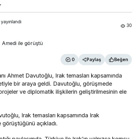
.
 yayınlandı
30
0
Paylaş
Beğen
anı Ahmet Davutoğlu, Irak temasları kapsamında
iyle bir araya geldi. Davutoğlu, görüşmede
rojeler ve diplomatik ilişkilerin geliştirilmesinin ele
utoğlu, Irak temasları kapsamında Irak
 görüştüğünü açıkladı.
ığı paylaşımda, Türkiye ile Irak’ın yalnızca komşu