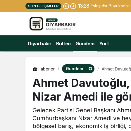
13:28
Eskişehir Büyükşehir 
SON GELIŞMELER
Diyarbakır
Bülten
Gündem
Yurt
Gündem
Haberler
Ahmet Davutoğl
Ahmet Davutoğlu,
Nizar Amedi ile gö
Gelecek Partisi Genel Başkanı Ahme
Cumhurbaşkanı Nizar Amedi ve heye
bölgesel barış, ekonomik iş birliği, o