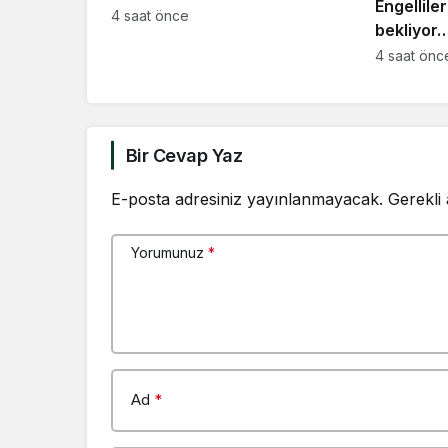
Engellil
avlayanlara idari para cezası
4 saat önce
bekliyor
kesildi
Kasapoğlu
4 saat önc
aşan dev
değerlen
konusu”
Bir Cevap Yaz
E-posta adresiniz yayınlanmayacak.
Gerekli
Yorumunuz
*
Ad
*