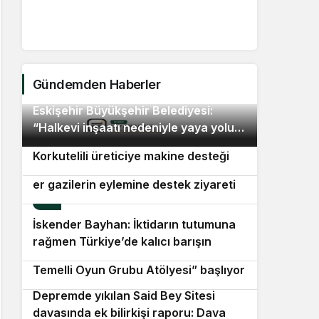
B
Gündemden Haberler
Eskişehir Büyükşehir Belediyesi:
2
“Halkevi inşaatı nedeniyle yaya yolu
Antalya Büyükşehir Belediyesi’nden
3
geçici olarak kapatıldı”
Korkutelili üreticiye makine desteği
Özgür Özel’den, er şehit yakınları ve
er gazilerin eylemine destek ziyareti
4
İskender Bayhan: İktidarın tutumuna
5
rağmen Türkiye’de kalıcı barışın
Beşiktaş Belediyesi’nin “Theraplay
sağlanması ve Kürt sorununun
6
Temelli Oyun Grubu Atölyesi” başlıyor
demokratik çözümünü savunuyoruz
Depremde yıkılan Said Bey Sitesi
7
davasında ek bilirkişi raporu: Dava