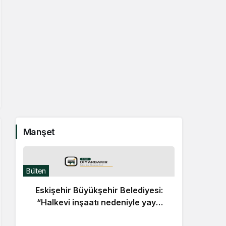
Manşet
Bülten
Eskişehir Büyükşehir Belediyesi:
“Halkevi inşaatı nedeniyle yaya
yolu geçici olarak kapatıldı”
Bülten