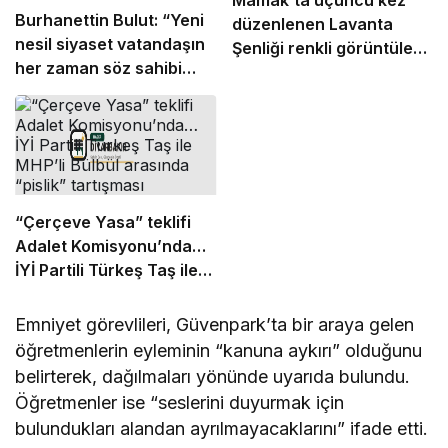
Mamak’ta üçüncü kez
Burhanettin Bulut: “Yeni
düzenlenen Lavanta
nesil siyaset vatandaşın
Şenliği renkli görüntülere
her zaman söz sahibi
sahne oldu
olduğu güçlü bir
demokrasidir”
“Çerçeve Yasa” teklifi
Adalet Komisyonu’nda…
İYİ Partili Türkeş Taş ile
MHP’li Bülbül arasında
“pislik” tartışması
Emniyet görevlileri, Güvenpark’ta bir araya gelen
öğretmenlerin eyleminin “kanuna aykırı” olduğunu
belirterek, dağılmaları yönünde uyarıda bulundu.
Öğretmenler ise “seslerini duyurmak için
bulundukları alandan ayrılmayacaklarını” ifade etti.