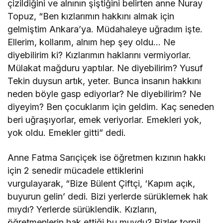
çizildiğini ve alnının şiştiğini belirten anne Nuray
Topuz, “Ben kızlarımın hakkını almak için
gelmiştim Ankara’ya. Müdahaleye uğradım işte.
Ellerim, kollarım, alnım hep şey oldu… Ne
diyebilirim ki? Kızlarımın haklarını vermiyorlar.
Mülakat mağduru yaptılar. Ne diyebilirim? Yusuf
Tekin duysun artık, yeter. Bunca insanın hakkını
neden böyle gasp ediyorlar? Ne diyebilirim? Ne
diyeyim? Ben çocuklarım için geldim. Kaç seneden
beri uğraşıyorlar, emek veriyorlar. Emekleri yok,
yok oldu. Emekler gitti” dedi.
Anne Fatma Sarıçiçek ise öğretmen kızının hakkı
için 2 senedir mücadele ettiklerini
vurgulayarak, “Bize Bülent Çiftçi, ‘Kapım açık,
buyurun gelin’ dedi. Bizi yerlerde sürüklemek hak
mıydı? Yerlerde sürüklendik. Kızların,
öğretmenlerin hak ettiği bu muydu? Bizler torpil