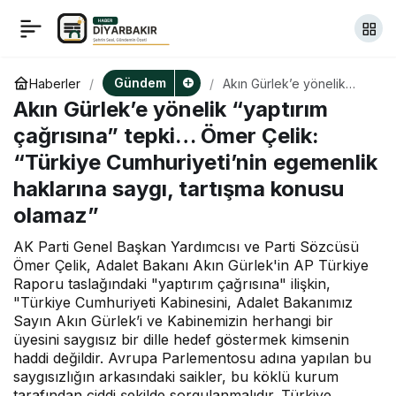
Öğretmen annelerinden
+
-
0
Paylaş
Ankara’daki eylemde
Gündem
Haberler
Akın Gürlek’e yönelik
“yaptırım çağrısına”
Akın Gürlek’e yönelik “yaptırım
tepki… Ömer Çelik:
polis müdahalesine
“Türkiye Cumhuriyeti’nin
çağrısına” tepki… Ömer Çelik:
egemenlik haklarına
“Türkiye Cumhuriyeti’nin egemenlik
saygı, tartışma konusu
tepki: “Bu müdahale bize
olamaz”
haklarına saygı, tartışma konusu
olamaz”
reva mı?”
AK Parti Genel Başkan Yardımcısı ve Parti Sözcüsü
Ömer Çelik, Adalet Bakanı Akın Gürlek'in AP Türkiye
Raporu taslağındaki "yaptırım çağrısına" ilişkin,
"Türkiye Cumhuriyeti Kabinesini, Adalet Bakanımız
Sayın Akın Gürlek’i ve Kabinemizin herhangi bir
üyesini saygısız bir dille hedef göstermek kimsenin
haddi değildir. Avrupa Parlementosu adına yapılan bu
saygısızlığın arkasındaki saikler, bu köklü kurum
tarafından ciddi şekilde sorgulanmalıdır. Türkiye