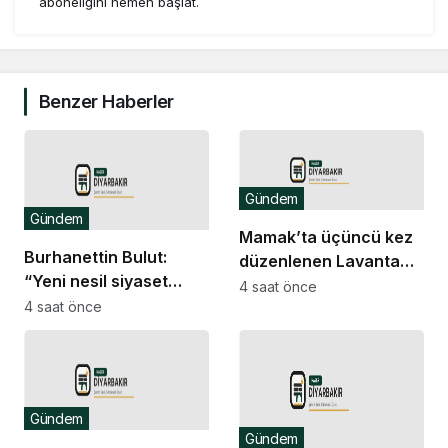
aboneliğini hemen başlat.
Benzer Haberler
Gündem
Gündem
Mamak’ta üçüncü kez
Burhanettin Bulut:
düzenlenen Lavanta
“Yeni nesil siyaset
Şenliği renkli
4 saat önce
vatandaşın her zaman
4 saat önce
görüntülere sahne oldu
söz sahibi olduğu güçlü
bir demokrasidir”
Gündem
Gündem