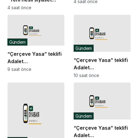
Şenliği renkli
4 saat önce
vatandaşın her zaman
4 saat önce
görüntülere sahne oldu
söz sahibi olduğu güçlü
bir demokrasidir”
Gündem
Gündem
“Çerçeve Yasa” teklifi
“Çerçeve Yasa” teklifi
Adalet
Adalet
Komisyonu’nda… İYİ
9 saat önce
Komisyonu’nda… İYİ
10 saat önce
Partili Türkeş Taş ile
Partili Rıdvan Uz,
MHP’li Bülbül arasında
Komisyon Başkanı
“pislik” tartışması
Yüksel’in üzerine
yürüdü
Gündem
“Çerçeve Yasa” teklifi
Adalet