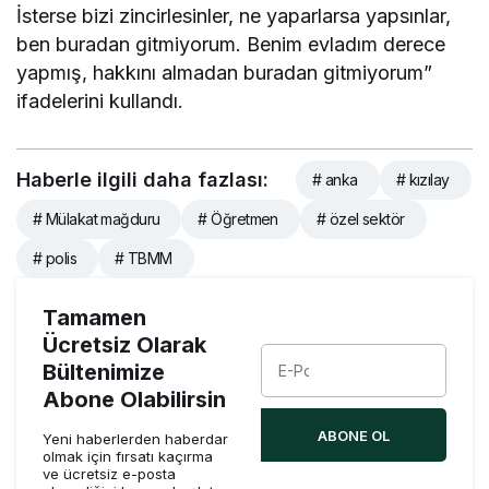
İsterse bizi zincirlesinler, ne yaparlarsa yapsınlar,
ben buradan gitmiyorum. Benim evladım derece
yapmış, hakkını almadan buradan gitmiyorum”
ifadelerini kullandı.
Haberle ilgili daha fazlası:
# anka
# kızılay
# Mülakat mağduru
# Öğretmen
# özel sektör
# polis
# TBMM
Tamamen
Ücretsiz Olarak
Bültenimize
Abone Olabilirsin
ABONE OL
Yeni haberlerden haberdar
olmak için fırsatı kaçırma
ve ücretsiz e-posta