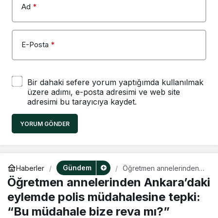
Ad
*
E-Posta
*
Bir dahaki sefere yorum yaptığımda kullanılmak
üzere adımı, e-posta adresimi ve web site
adresimi bu tarayıcıya kaydet.
YORUM GÖNDER
Gündem
Haberler
Öğretmen annelerinden
Ankara’daki eylemde
Öğretmen annelerinden Ankara’daki
polis müdahalesine tepki:
“Bu müdahale bize reva
eylemde polis müdahalesine tepki:
mı?”
“Bu müdahale bize reva mı?”