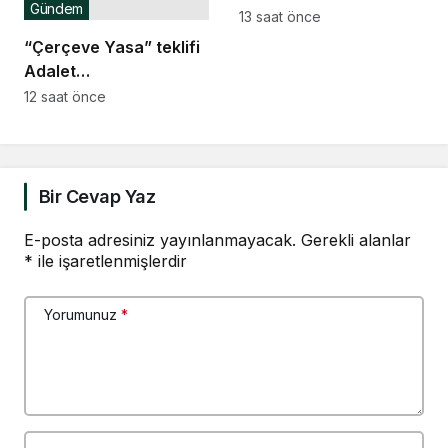
Gündem
Komisyonu’nda… Danış
13 saat önce
Beştaş: Kürtler artık
“Çerçeve Yasa” teklifi
siyasetin malzemesi
Adalet
olmak istemiyor
Komisyonu’nda… YENİ
12 saat önce
Partili Tanrıkulu: Bir
insana ‘Silahını bırak,
ülkene dön, siyasal ve
toplumsal hayata katıl’
Bir Cevap Yaz
diyorsanız, o insan
kapıdan içeri girdiğinde
E-posta adresiniz yayınlanmayacak.
Gerekli alanlar
*
ile işaretlenmişlerdir
başına ne geleceğini
bilmelidir
Yorumunuz
*