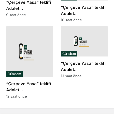
“Çerçeve Yasa” teklifi
“Çerçeve Yasa” teklifi
Adalet
Adalet
Komisyonu’nda… İYİ
9 saat önce
Komisyonu’nda… İYİ
10 saat önce
Partili Türkeş Taş ile
Partili Rıdvan Uz,
MHP’li Bülbül arasında
Komisyon Başkanı
“pislik” tartışması
Yüksel’in üzerine
yürüdü
Gündem
“Çerçeve Yasa” teklifi
Adalet
Gündem
Komisyonu’nda… Danış
13 saat önce
Beştaş: Kürtler artık
“Çerçeve Yasa” teklifi
siyasetin malzemesi
Adalet
olmak istemiyor
Komisyonu’nda… YENİ
12 saat önce
Partili Tanrıkulu: Bir
insana ‘Silahını bırak,