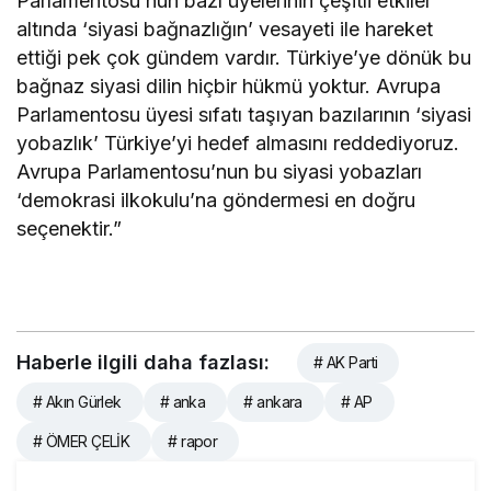
Parlamentosu’nun bazı üyelerinin çeşitli etkiler
altında ‘siyasi bağnazlığın’ vesayeti ile hareket
ettiği pek çok gündem vardır. Türkiye’ye dönük bu
bağnaz siyasi dilin hiçbir hükmü yoktur. Avrupa
Parlamentosu üyesi sıfatı taşıyan bazılarının ‘siyasi
yobazlık’ Türkiye’yi hedef almasını reddediyoruz.
Avrupa Parlamentosu’nun bu siyasi yobazları
‘demokrasi ilkokulu’na göndermesi en doğru
seçenektir.”
Haberle ilgili daha fazlası:
# AK Parti
# Akın Gürlek
# anka
# ankara
# AP
# ÖMER ÇELİK
# rapor