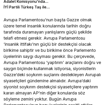
Adalet Komisyonu’nda…
İYİ Partili Türkeş Taş ile
MHP’li Bülbül arasında
“pislik” tartışması
Avrupa Parlamentosu’nun başta Gazze olmak
üzere temel insanlık konularında tarihin doğru
tarafında duramayan yanlışlarını güçlü şekilde
telafi etmesi gerekir. Avrupa Parlamentosu
‘insanlık ittifakı’nın güçlü bir destekçisi olacak
birikime sahiptir ve bu birikime önce Parlemento
üyelerinin saygı duyması gerekir. Bu çerçevede,
Avrupa Parlamentosu ‘yaptırım’ araçlarını doğru ve
saygın biçimde kullanmak istiyorsa, siyonistlerin
Gazze’deki soykırım suçlarını destekleyen Avrupalı
siyasetçileri gündemine almalıdır. Avrupa’daki
siyonist soykırım destekçisi siyasetçilere yaptırım
kararı almayan AP’nin diğer konularda söz
söyleme zemini yoktur. Bugün Avrupa