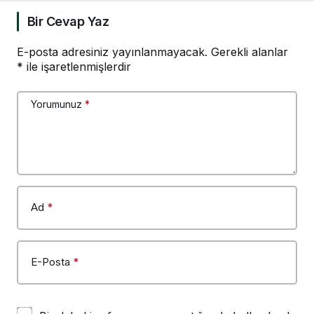
ülkene dön, siyasal ve
toplumsal hayata katıl’
Bir Cevap Yaz
diyorsanız, o insan
kapıdan içeri girdiğinde
E-posta adresiniz yayınlanmayacak.
Gerekli alanlar
*
ile işaretlenmişlerdir
başına ne geleceğini
bilmelidir
Yorumunuz
*
Ad
*
E-Posta
*