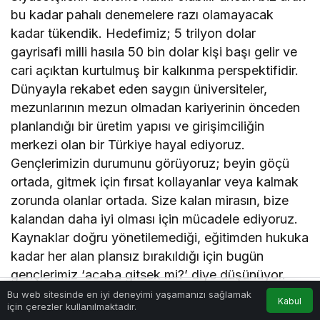
bu kadar pahalı denemelere razı olamayacak
kadar tükendik. Hedefimiz; 5 trilyon dolar
gayrisafi milli hasıla 50 bin dolar kişi başı gelir ve
cari açıktan kurtulmuş bir kalkınma perspektifidir.
Dünyayla rekabet eden saygın üniversiteler,
mezunlarının mezun olmadan kariyerinin önceden
planlandığı bir üretim yapısı ve girişimciliğin
merkezi olan bir Türkiye hayal ediyoruz.
Gençlerimizin durumunu görüyoruz; beyin göçü
ortada, gitmek için fırsat kollayanlar veya kalmak
zorunda olanlar ortada. Size kalan mirasın, bize
kalandan daha iyi olması için mücadele ediyoruz.
Kaynaklar doğru yönetilemediği, eğitimden hukuka
kadar her alan plansız bırakıldığı için bugün
gençlerimiz ‘acaba gitsek mi?’ diye düşünüyor.
Sizin bu öngörülemezliğinize son verecek ciddi bir
Bu web sitesinde en iyi deneyimi yaşamanızı sağlamak
Kabul
için çerezler kullanılmaktadır.
Akış
Hesabım
Anasayfa
envanter sayımına ve milli bir seferberlik