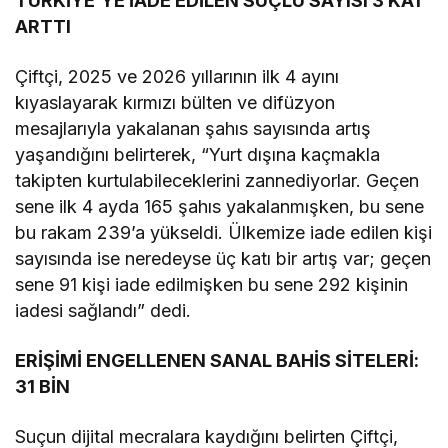
TÜRKİYE’YE İADE EDİLEN SUÇLU SAYISI 3 KAT
ARTTI
Çiftçi, 2025 ve 2026 yıllarının ilk 4 ayını
kıyaslayarak kırmızı bülten ve difüzyon
mesajlarıyla yakalanan şahıs sayısında artış
yaşandığını belirterek, “Yurt dışına kaçmakla
takipten kurtulabileceklerini zannediyorlar. Geçen
sene ilk 4 ayda 165 şahıs yakalanmışken, bu sene
bu rakam 239’a yükseldi. Ülkemize iade edilen kişi
sayısında ise neredeyse üç katı bir artış var; geçen
sene 91 kişi iade edilmişken bu sene 292 kişinin
iadesi sağlandı” dedi.
ERİŞİMİ ENGELLENEN SANAL BAHİS SİTELERİ:
31 BİN
Suçun dijital mecralara kaydığını belirten Çiftçi,