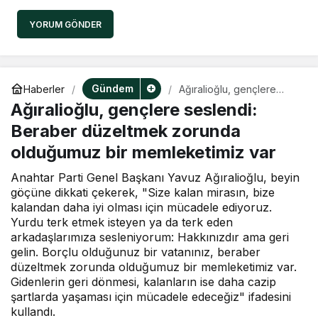
YORUM GÖNDER
Gündem
Haberler
Ağıralioğlu, gençlere
seslendi: Beraber
Ağıralioğlu, gençlere seslendi:
düzeltmek zorunda
olduğumuz bir
Beraber düzeltmek zorunda
memleketimiz var
olduğumuz bir memleketimiz var
Anahtar Parti Genel Başkanı Yavuz Ağıralioğlu, beyin
göçüne dikkati çekerek, "Size kalan mirasın, bize
kalandan daha iyi olması için mücadele ediyoruz.
Yurdu terk etmek isteyen ya da terk eden
arkadaşlarımıza sesleniyorum: Hakkınızdır ama geri
gelin. Borçlu olduğunuz bir vatanınız, beraber
düzeltmek zorunda olduğumuz bir memleketimiz var.
Gidenlerin geri dönmesi, kalanların ise daha cazip
şartlarda yaşaması için mücadele edeceğiz" ifadesini
kullandı.