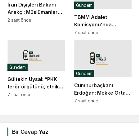
kaçıramaz
İran Dışişleri Bakanı
Gündem
Arakçi: Müslümanlar
TBMM Adalet
birlikte durduğunda
2 saat önce
Komisyonu’nda
her türlü tehditle
“çerçeve yasa” teklifi
7 saat önce
yüzleşebilir
görüşmelerinde salon
krizi ve usul tartışması
yaşandı
Gündem
Gündem
Gültekin Uysal: “PKK
Cumhurbaşkanı
terör örgütünü, etnik
Erdoğan: Mekke Ortak
grubun temsili
7 saat önce
Savunma Anlaşması
7 saat önce
konumuna
hiçbir ülkeyi hedef
yerleştirmek ihanettir”
almıyor, kardeş
ülkelerin katılımına açık
Bir Cevap Yaz