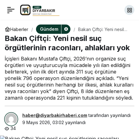
Ağıralioğlu, gençlere
+
-
0
Paylaş
seslendi: Beraber
Gündem
Haberler
Bakan Çiftçi: Yeni nesil
suç örgütlerinin raconları,
Bakan Çiftçi: Yeni nesil suç
ahlakları yok
düzeltmek zorunda
örgütlerinin raconları, ahlakları yok
İçişleri Bakanı Mustafa Çiftçi, 2026’nın organize suç
olduğumuz bir
örgütleri ve uyuşturucuyla mücadele yılı ilan edildiğini
belirterek, yılın ilk dört ayında 311 suç örgütüne
memleketimiz var
yönelik 796 operasyon düzenlendiğini açıkladı. “Yeni
nesil suç örgütlerinin herhangi bir ilkesi, ahlak kuralları
veya raconları yok” diyen Çiftçi, 8 ilde düzenlenen eş
zamanlı operasyonda 221 kişinin tutuklandığını söyledi.
haber@diyarbakirhaberi.com
tarafından yayınlandı
9 Mayıs 2026, 03:02
yayınlandı
34