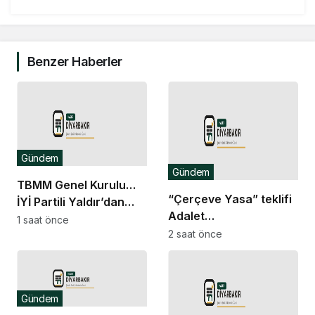
Benzer Haberler
Gündem
Gündem
TBMM Genel Kurulu…
“Çerçeve Yasa” teklifi
İYİ Partili Yaldır’dan
Adalet
“Islah olmayan failler
1 saat önce
Komisyonu’nda… İYİ
2 saat önce
için Suriye’de cezaevi
Partili Olgun: Meclis
inşa edelim” önerisi
milletvekilinden,
komisyon
Gündem
kamuoyundan