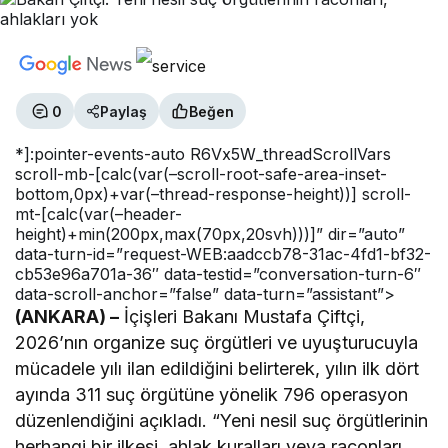
0
Paylaş
Beğen
*]:pointer-events-auto R6Vx5W_threadScrollVars
scroll-mb-[calc(var(–scroll-root-safe-area-inset-
bottom,0px)+var(–thread-response-height))] scroll-
mt-[calc(var(–header-
height)+min(200px,max(70px,20svh)))]” dir=”auto”
data-turn-id=”request-WEB:aadccb78-31ac-4fd1-bf32-
cb53e96a701a-36″ data-testid=”conversation-turn-6″
data-scroll-anchor=”false” data-turn=”assistant”>
(ANKARA) –
İçişleri Bakanı Mustafa Çiftçi,
2026’nın organize suç örgütleri ve uyuşturucuyla
mücadele yılı ilan edildiğini belirterek, yılın ilk dört
ayında 311 suç örgütüne yönelik 796 operasyon
düzenlendiğini açıkladı. “Yeni nesil suç örgütlerinin
herhangi bir ilkesi, ahlak kuralları veya raconları