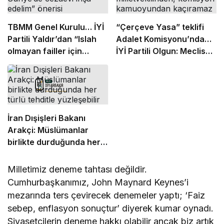
TBMM Genel Kurulu… İYİ
“Çerçeve Yasa” teklifi
Partili Yaldır’dan “Islah
Adalet Komisyonu’nda…
olmayan failler için
İYİ Partili Olgun: Meclis
Suriye’de cezaevi inşa
milletvekilinden,
edelim” önerisi
komisyon kamuoyundan
kaçıramaz
İran Dışişleri Bakanı
Arakçi: Müslümanlar
birlikte durduğunda her
türlü tehditle yüzleşebilir
Milletimiz deneme tahtası değildir.
Cumhurbaşkanımız, John Maynard Keynes’i
mezarında ters çevirecek denemeler yaptı; ‘Faiz
sebep, enflasyon sonuçtur’ diyerek kumar oynadı.
Siyasetçilerin deneme hakkı olabilir ancak biz artık