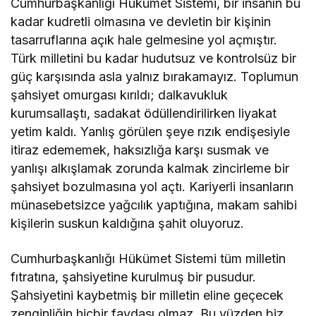
Cumhurbaşkanlığı Hükümet Sistemi, bir insanın bu
kadar kudretli olmasına ve devletin bir kişinin
tasarruflarına açık hale gelmesine yol açmıştır.
Türk milletini bu kadar hudutsuz ve kontrolsüz bir
güç karşısında asla yalnız bırakamayız. Toplumun
şahsiyet omurgası kırıldı; dalkavukluk
kurumsallaştı, sadakat ödüllendirilirken liyakat
yetim kaldı. Yanlış görülen şeye rızık endişesiyle
itiraz edememek, haksızlığa karşı susmak ve
yanlışı alkışlamak zorunda kalmak zincirleme bir
şahsiyet bozulmasına yol açtı. Kariyerli insanların
münasebetsizce yağcılık yaptığına, makam sahibi
kişilerin suskun kaldığına şahit oluyoruz.
Cumhurbaşkanlığı Hükümet Sistemi tüm milletin
fıtratına, şahsiyetine kurulmuş bir pusudur.
Şahsiyetini kaybetmiş bir milletin eline geçecek
zenginliğin hiçbir faydası olmaz. Bu yüzden biz