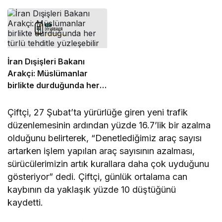
Suriye’de cezaevi inşa
milletvekilinden,
edelim” önerisi
komisyon kamuoyundan
kaçıramaz
İran Dışişleri Bakanı
Arakçi: Müslümanlar
birlikte durduğunda her
türlü tehditle yüzleşebilir
Çiftçi, 27 Şubat’ta yürürlüğe giren yeni trafik
düzenlemesinin ardından yüzde 16.7’lik bir azalma
olduğunu belirterek, “Denetlediğimiz araç sayısı
artarken işlem yapılan araç sayısının azalması,
sürücülerimizin artık kurallara daha çok uyduğunu
gösteriyor” dedi. Çiftçi, günlük ortalama can
kaybının da yaklaşık yüzde 10 düştüğünü
kaydetti.