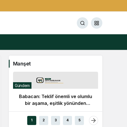
Manşet
Gündem
Babacan: Teklif önemli ve olumlu
bir aşama, eşitlik yönünden
eksiklikler giderilmeli
Gündem
1
2
3
4
5
Lüle