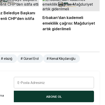
z Belediye Başkanı
Erbakan’dan kademeli
enli CHP’den istifa
emeklilik çağrısı: Mağduriyet
artık giderilmeli
# elazığ
# Gürsel Erol
# Kemal Kılıçdaroğlu
rma
ABONE OL