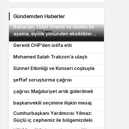
Murat 
Gündemden Haberler
Babacan: Teklif önemli ve olumlu bir
2
aşama, eşitlik yönünden eksiklikler
Lüleburgaz Belediye Başkanı Murat
3
giderilmeli
Gerenli CHP’den istifa etti
Trabzonspor’un yeni transferi
4
Mohamed Salah Trabzon’a ulaştı
5 Ağustos Dünya Sivaslılar Günü
5
Sünnet Etkinliği ve Konseri coşkuyla
Van’da Rojin Kabaiş için etkin ve
6
kutlandı
şeffaf soruşturma çağrısı
Erbakan’dan kademeli emeklilik
7
çağrısı: Mağduriyet artık giderilmeli
Sinem Dedetaş’tan Üsküdar’daki
8
başkanvekili seçimine ilişkin mesaj
Cumhurbaşkanı Yardımcısı Yılmaz:
9
Güçlü iç cephemiz ile bölgemizdeki
emperyalist tuzakları boşa çıkarmaya