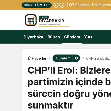
2:03
Babacan: Teklif önemli
SON GELIŞMELER
Diyarbakır
Bülten
Gündem
Yurt
Gündem
Haberler
CHP’li Erol: Bi
sürecin doğru 
CHP’li Erol: Bizler
partimizin içinde b
sürecin doğru yön
sunmaktır