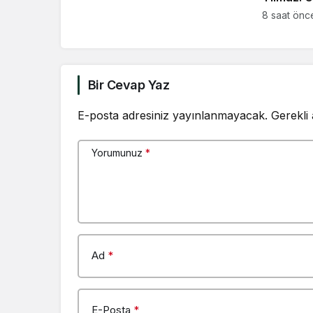
bölgemiz
8 saat önc
tuzaklar
devam e
Bir Cevap Yaz
E-posta adresiniz yayınlanmayacak.
Gerekli
Yorumunuz
*
Ad
*
E-Posta
*