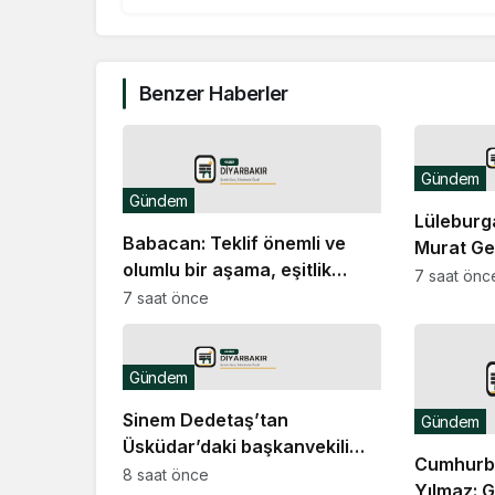
Benzer Haberler
Gündem
Gündem
Lüleburg
Babacan: Teklif önemli ve
Murat Ger
olumlu bir aşama, eşitlik
etti
7 saat önc
yönünden eksiklikler
7 saat önce
giderilmeli
Gündem
Sinem Dedetaş’tan
Gündem
Üsküdar’daki başkanvekili
Cumhurba
seçimine ilişkin mesaj
8 saat önce
Yılmaz: G