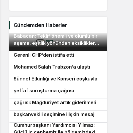
Mura
Gündemden Haberler
Babacan: Teklif önemli ve olumlu bir
2
aşama, eşitlik yönünden eksiklikler
Lüleburgaz Belediye Başkanı Murat
3
giderilmeli
Gerenli CHP’den istifa etti
Trabzonspor’un yeni transferi
4
Mohamed Salah Trabzon’a ulaştı
5 Ağustos Dünya Sivaslılar Günü
5
Sünnet Etkinliği ve Konseri coşkuyla
Van’da Rojin Kabaiş için etkin ve
6
kutlandı
şeffaf soruşturma çağrısı
Erbakan’dan kademeli emeklilik
7
çağrısı: Mağduriyet artık giderilmeli
Sinem Dedetaş’tan Üsküdar’daki
8
başkanvekili seçimine ilişkin mesaj
Cumhurbaşkanı Yardımcısı Yılmaz:
9
Güçlü iç cephemiz ile bölgemizdeki