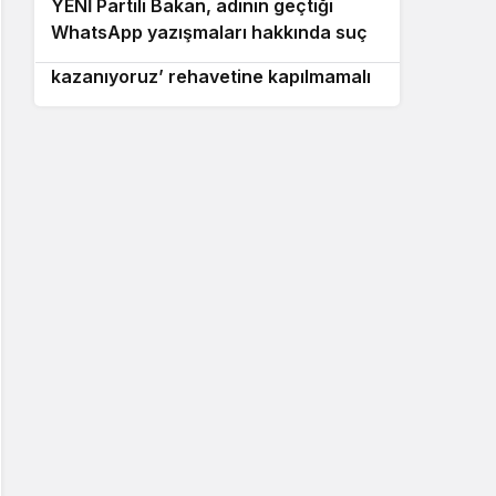
YENİ Partili Bakan, adının geçtiği
10
devam edeceğiz
WhatsApp yazışmaları hakkında suç
Muharrem İnce: Muhalefet ‘nasıl olsa
duyurusunda bulundu
kazanıyoruz’ rehavetine kapılmamalı