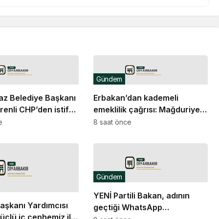
Gündem
az Belediye Başkanı
Erbakan’dan kademeli
enli CHP’den istifa
emeklilik çağrısı: Mağduriyet
artık giderilmeli
e
8 saat önce
Gündem
YENİ Partili Bakan, adının
şkanı Yardımcısı
geçtiği WhatsApp
üçlü iç cephemiz ile