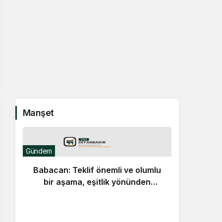
Manşet
Gündem
Babacan: Teklif önemli ve olumlu
bir aşama, eşitlik yönünden
eksiklikler giderilmeli
Günde
Lü