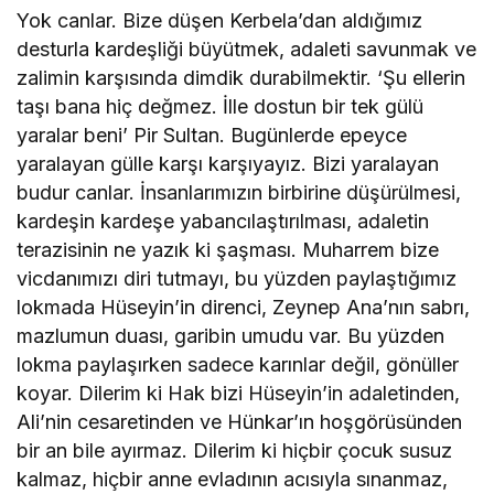
Yok canlar. Bize düşen Kerbela’dan aldığımız
desturla kardeşliği büyütmek, adaleti savunmak ve
zalimin karşısında dimdik durabilmektir. ‘Şu ellerin
taşı bana hiç değmez. İlle dostun bir tek gülü
yaralar beni’ Pir Sultan. Bugünlerde epeyce
yaralayan gülle karşı karşıyayız. Bizi yaralayan
budur canlar. İnsanlarımızın birbirine düşürülmesi,
kardeşin kardeşe yabancılaştırılması, adaletin
terazisinin ne yazık ki şaşması. Muharrem bize
vicdanımızı diri tutmayı, bu yüzden paylaştığımız
lokmada Hüseyin’in direnci, Zeynep Ana’nın sabrı,
mazlumun duası, garibin umudu var. Bu yüzden
lokma paylaşırken sadece karınlar değil, gönüller
koyar. Dilerim ki Hak bizi Hüseyin’in adaletinden,
Ali’nin cesaretinden ve Hünkar’ın hoşgörüsünden
bir an bile ayırmaz. Dilerim ki hiçbir çocuk susuz
kalmaz, hiçbir anne evladının acısıyla sınanmaz,