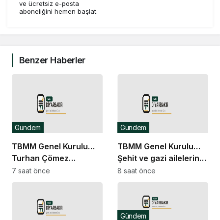
ve ücretsiz e-posta
aboneliğini hemen başlat.
Benzer Haberler
Gündem
Gündem
TBMM Genel Kurulu…
TBMM Genel Kurulu…
Turhan Çömez
Şehit ve gazi ailelerine
hakkında başlatılan
yönelik düzenlemeleri
7 saat önce
8 saat önce
soruşturma “kürsü
içeren kanun teklifinin
dokunulmazlığı”
görüşmeleri başladı
tartışmasına neden
Gündem
oldu