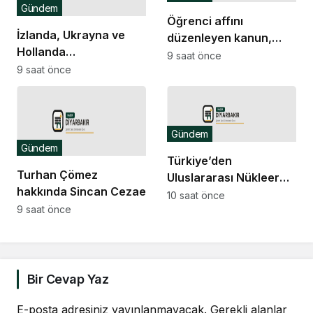
Gündem
Öğrenci affını
İzlanda, Ukrayna ve
düzenleyen kanun,
Hollanda
Resmi Gazete’de
9 saat önce
büyükelçilikleri ile BM
9 saat önce
yayımlandı
Cenevre Ofisi Daimi
Temsilciliği’ne atama
Gündem
Gündem
Türkiye’den
Turhan Çömez
Uluslararası Nükleer
hakkında Sincan Cezaevi’nde
Bilim Olimpiyatı’nda 1
10 saat önce
isyan çıktığı yönündeki
9 saat önce
altın, 3 bronz madalya
açıklamaları nedeniyle
soruşturma başlatıldı
Bir Cevap Yaz
E-posta adresiniz yayınlanmayacak.
Gerekli alanlar