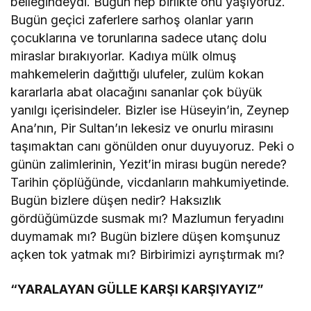
belleğindeydi. Bugün hep birlikte onu yaşıyoruz.
Bugün geçici zaferlere sarhoş olanlar yarın
çocuklarına ve torunlarına sadece utanç dolu
miraslar bırakıyorlar. Kadıya mülk olmuş
mahkemelerin dağıttığı ulufeler, zulüm kokan
kararlarla abat olacağını sananlar çok büyük
yanılgı içerisindeler. Bizler ise Hüseyin’in, Zeynep
Ana’nın, Pir Sultan’ın lekesiz ve onurlu mirasını
taşımaktan canı gönülden onur duyuyoruz. Peki o
günün zalimlerinin, Yezit’in mirası bugün nerede?
Tarihin çöplüğünde, vicdanların mahkumiyetinde.
Bugün bizlere düşen nedir? Haksızlık
gördüğümüzde susmak mı? Mazlumun feryadını
duymamak mı? Bugün bizlere düşen komşunuz
açken tok yatmak mı? Birbirimizi ayrıştırmak mı?
“YARALAYAN GÜLLE KARŞI KARŞIYAYIZ”