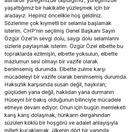
asırlardır yüreğimizde taşıdığımız, yüreğimizde
yaşattığımız bir hakikatle yüzleşmek için bir
aradayız. Hepiniz öncelikle hoş geldiniz.
Sözlerime çok kıymetli bir selamla başlamak
isterim. CHP’nin seçilmiş Genel Başkanı Sayın
Özgür Özel’in sevgi dolu, saygı dolu selamlarını
sizlerle paylaşmak isterim. Özgür Özel elbette bu
topraklarda ezilmişin, elbette yoksulun, elbette
mazlumun sesi olmayı bir vazife olarak
benimsemiş durumda. Elbette zulme karşı
mücadeleyi bir vazife olarak benimsemiş durumda.
Haksızlık karşısında susan değil, haykıran;
güçlüden yana değil, haklıdan yana durmanın
Hüseyni bir bakış olduğunun bilinciyle mücadele
etmeye devam ediyor. Onun için bugün memleketi
karış karış dolaşmak, hünkarın dergahından
süzülen köklü bir hoşgörü ve adalet anlayışıyla
milleti kucaklamak, ülkenin dört bir yanında