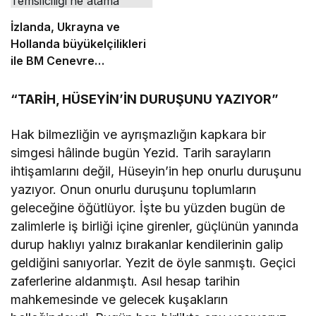
İzlanda, Ukrayna ve
Hollanda büyükelçilikleri
ile BM Cenevre
Ofisi Daimi Temsilciliği’ne
atama
“TARİH, HÜSEYİN’İN DURUŞUNU YAZIYOR”
Hak bilmezliğin ve ayrışmazlığın kapkara bir
simgesi hâlinde bugün Yezid. Tarih sarayların
ihtişamlarını değil, Hüseyin’in hep onurlu duruşunu
yazıyor. Onun onurlu duruşunu toplumların
geleceğine öğütlüyor. İşte bu yüzden bugün de
zalimlerle iş birliği içine girenler, güçlünün yanında
durup haklıyı yalnız bırakanlar kendilerinin galip
geldiğini sanıyorlar. Yezit de öyle sanmıştı. Geçici
zaferlerine aldanmıştı. Asıl hesap tarihin
mahkemesinde ve gelecek kuşakların