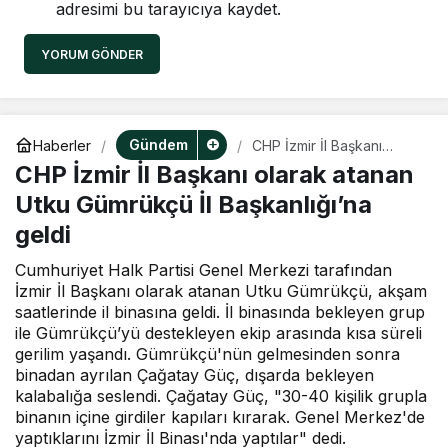
adresimi bu tarayıcıya kaydet.
YORUM GÖNDER
Gündem
Haberler
CHP İzmir İl Başkanı
olarak atanan Utku
CHP İzmir İl Başkanı olarak atanan
Gümrükçü İl Başkanlığı’na
geldi
Utku Gümrükçü İl Başkanlığı’na
geldi
Cumhuriyet Halk Partisi Genel Merkezi tarafından
İzmir İl Başkanı olarak atanan Utku Gümrükçü, akşam
saatlerinde il binasına geldi. İl binasında bekleyen grup
ile Gümrükçü’yü destekleyen ekip arasında kısa süreli
gerilim yaşandı. Gümrükçü'nün gelmesinden sonra
binadan ayrılan Çağatay Güç, dışarda bekleyen
kalabalığa seslendi. Çağatay Güç, "30-40 kişilik grupla
binanın içine girdiler kapıları kırarak. Genel Merkez'de
yaptıklarını İzmir İl Binası'nda yaptılar" dedi.