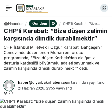
CHP İzmir İl Başkanı
+
-
0
Paylaş
olarak atanan Utku
Gündem
Haberler
CHP’li Karabat: “Bize
düşen zalimin karşısında
CHP’li Karabat: “Bize düşen zalimin
dimdik durabilmektir”
Gümrükçü İl
karşısında dimdik durabilmektir”
CHP İstanbul Milletvekili Özgür Karabat, Bahçeşehir
Başkanlığı’na geldi
Cemevi’nde düzenlenen Muharrem orucu
programında, “Bize düşen Kerbela’dan aldığımız
desturla kardeşliği büyütmek, adaleti savunmak ve
zalimin karşısında dimdik durabilmektir” dedi.
haber@diyarbakirhaberi.com
tarafından yayınlandı
21 Haziran 2026, 23:55
yayınlandı
29