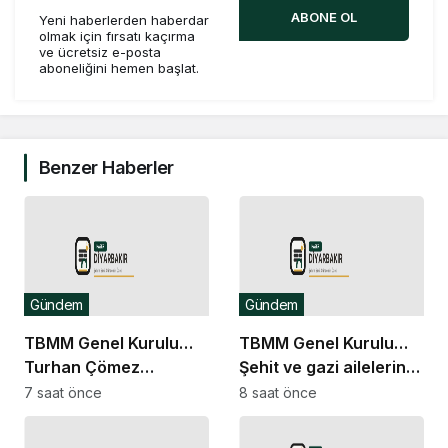
ABONE OL
Yeni haberlerden haberdar
olmak için fırsatı kaçırma
ve ücretsiz e-posta
aboneliğini hemen başlat.
Benzer Haberler
Gündem
Gündem
TBMM Genel Kurulu…
TBMM Genel Kurulu…
Turhan Çömez
Şehit ve gazi ailelerine
hakkında başlatılan
yönelik düzenlemeleri
7 saat önce
8 saat önce
soruşturma “kürsü
içeren kanun teklifinin
dokunulmazlığı”
görüşmeleri başladı