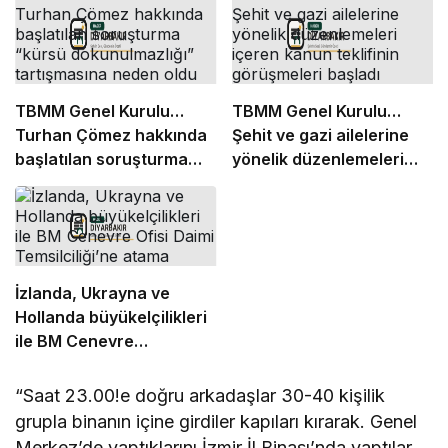
TBMM Genel Kurulu…
TBMM Genel Kurulu…
Turhan Çömez hakkında
Şehit ve gazi ailelerine
başlatılan soruşturma
yönelik düzenlemeleri
“kürsü dokunulmazlığı”
içeren kanun teklifinin
tartışmasına neden oldu
görüşmeleri başladı
İzlanda, Ukrayna ve
Hollanda büyükelçilikleri
ile BM Cenevre
Ofisi Daimi Temsilciliği’ne
atama
“Saat 23.00!e doğru arkadaşlar 30-40 kişilik
grupla binanın içine girdiler kapıları kırarak. Genel
Merkez’de yaptıklarını İzmir İl Binası’nda yaptılar.