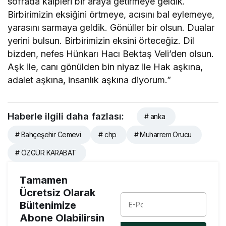
sofrada kalpleri bir araya getirmeye geldik.
Birbirimizin eksiğini örtmeye, acısını bal eylemeye,
yarasını sarmaya geldik. Gönüller bir olsun. Dualar
yerini bulsun. Birbirimizin eksini örteceğiz. Dil
bizden, nefes Hünkarı Hacı Bektaş Veli’den olsun.
Aşk ile, canı gönülden bin niyaz ile Hak aşkına,
adalet aşkına, insanlık aşkına diyorum.”
Haberle ilgili daha fazlası:
# anka
# Bahçeşehir Cemevi
# chp
# Muharrem Orucu
# ÖZGÜR KARABAT
Tamamen
Ücretsiz Olarak
Bültenimize
Abone Olabilirsin