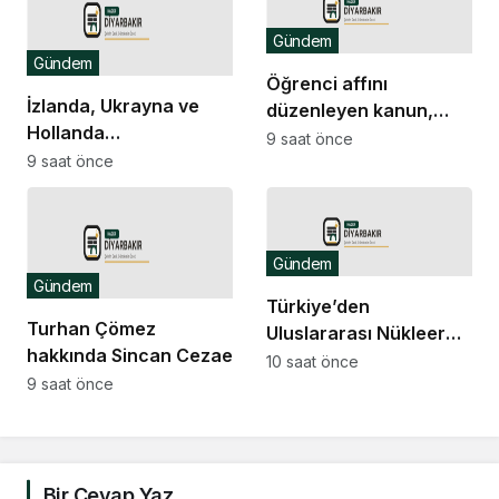
tartışmasına neden
Gündem
oldu
Gündem
Öğrenci affını
İzlanda, Ukrayna ve
düzenleyen kanun,
Hollanda
Resmi Gazete’de
9 saat önce
büyükelçilikleri ile BM
9 saat önce
yayımlandı
Cenevre Ofisi Daimi
Temsilciliği’ne atama
Gündem
Gündem
Türkiye’den
Turhan Çömez
Uluslararası Nükleer
hakkında Sincan Cezaevi’nde
Bilim Olimpiyatı’nda 1
10 saat önce
isyan çıktığı yönündeki
9 saat önce
altın, 3 bronz madalya
açıklamaları nedeniyle
soruşturma başlatıldı
Bir Cevap Yaz