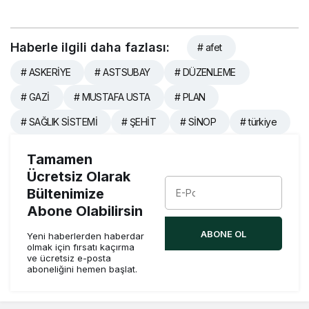
Haberle ilgili daha fazlası:
# afet
# ASKERİYE
# ASTSUBAY
# DÜZENLEME
# GAZİ
# MUSTAFA USTA
# PLAN
# SAĞLIK SİSTEMİ
# ŞEHİT
# SİNOP
# türkiye
Tamamen
Ücretsiz Olarak
Bültenimize
Abone Olabilirsin
ABONE OL
Yeni haberlerden haberdar
olmak için fırsatı kaçırma
ve ücretsiz e-posta
aboneliğini hemen başlat.