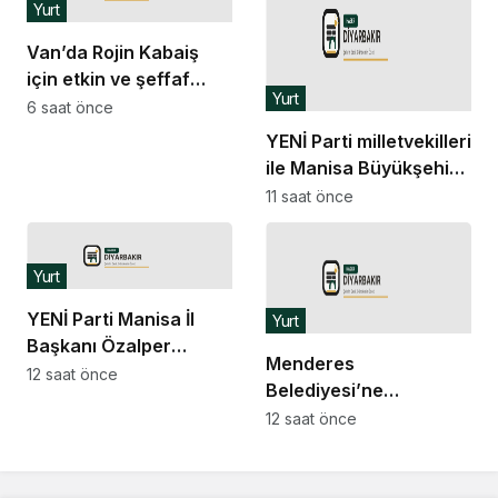
Yurt
Van’da Rojin Kabaiş
için etkin ve şeffaf
Yurt
soruşturma çağrısı
6 saat önce
YENİ Parti milletvekilleri
ile Manisa Büyükşehir
Belediye Başkanı
11 saat önce
Dutlulu’dan İlksen
Özalper’in gözaltına
alınmasına tepki
Yurt
YENİ Parti Manisa İl
Yurt
Başkanı Özalper
Menderes
gözaltına alındı
12 saat önce
Belediyesi’ne
operasyon… Belediye
12 saat önce
Başkan Yardımcısı
Sönmez gözaltına
alındı