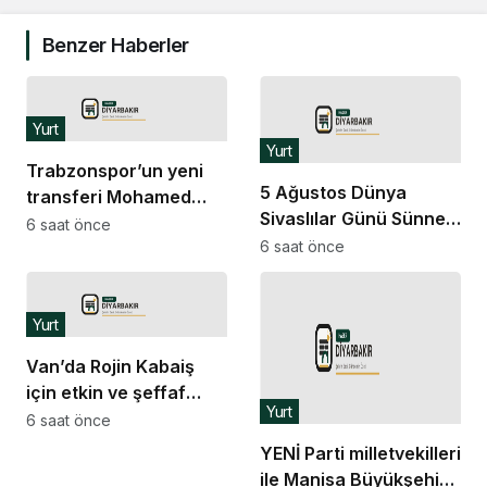
Benzer Haberler
Yurt
Yurt
Trabzonspor’un yeni
5 Ağustos Dünya
transferi Mohamed
Sivaslılar Günü Sünnet
Salah Trabzon’a ulaştı
6 saat önce
Etkinliği ve Konseri
6 saat önce
coşkuyla kutlandı
Yurt
Van’da Rojin Kabaiş
için etkin ve şeffaf
Yurt
soruşturma çağrısı
6 saat önce
YENİ Parti milletvekilleri
ile Manisa Büyükşehir