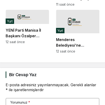
Belediye Başkanı
11 saat önce
Dutlulu’dan İlksen
Özalper’in gözaltına
alınmasına tepki
Yurt
YENİ Parti Manisa İl
Yurt
Başkanı Özalper
Menderes
gözaltına alındı
12 saat önce
Belediyesi’ne
operasyon… Belediye
12 saat önce
Başkan Yardımcısı
Sönmez gözaltına
alındı
Bir Cevap Yaz
E-posta adresiniz yayınlanmayacak.
Gerekli alanlar
*
ile işaretlenmişlerdir
Yorumunuz
*