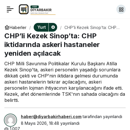
CHP’li İlgezdi’ye
+
-
0
Paylaş
Yozgat’ta esnaftan
Yurt
Haberler
CHP’li Kezek Sinop’ta: CHP
iktidarında askeri hastaneler
CHP’li Kezek Sinop’ta: CHP
yeniden açılacak
şikayet: Bu memleketin
iktidarında askeri hastaneler
yeniden açılacak
niye fabrikası yok?
CHP Milli Savunma Politikalar Kurulu Başkanı Atilla
Kezek Sinop'ta, askeri personelin yaşadığı sorunlara
dikkati çekti ve CHP'nin iktidara gelmesi durumunda
askeri hastanelerin tekrar açılacağını, askeri
personelin lojman ihtiyacının karşılanacağını ifade etti.
Kezek, afet dönemlerinde TSK'nın sahada olacağını da
belirtti.
haber@diyarbakirhaberi.com
tarafından yayınlandı
8 Mayıs 2026, 18:48
yayınlandı
1.007