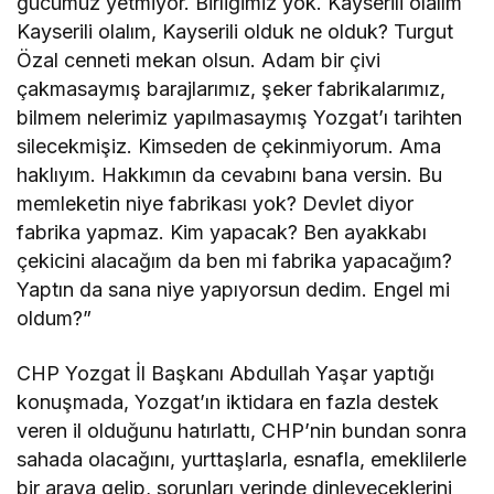
gücümüz yetmiyor. Birliğimiz yok. Kayserili olalım
Kayserili olalım, Kayserili olduk ne olduk? Turgut
Özal cenneti mekan olsun. Adam bir çivi
çakmasaymış barajlarımız, şeker fabrikalarımız,
bilmem nelerimiz yapılmasaymış Yozgat’ı tarihten
silecekmişiz. Kimseden de çekinmiyorum. Ama
haklıyım. Hakkımın da cevabını bana versin. Bu
memleketin niye fabrikası yok? Devlet diyor
fabrika yapmaz. Kim yapacak? Ben ayakkabı
çekicini alacağım da ben mi fabrika yapacağım?
Yaptın da sana niye yapıyorsun dedim. Engel mi
oldum?”
CHP Yozgat İl Başkanı Abdullah Yaşar yaptığı
konuşmada, Yozgat’ın iktidara en fazla destek
veren il olduğunu hatırlattı, CHP’nin bundan sonra
sahada olacağını, yurttaşlarla, esnafla, emeklilerle
bir araya gelip, sorunları yerinde dinleyeceklerini