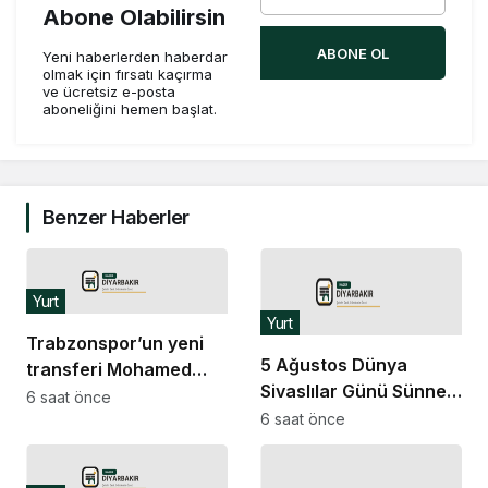
Abone Olabilirsin
ABONE OL
Yeni haberlerden haberdar
olmak için fırsatı kaçırma
ve ücretsiz e-posta
aboneliğini hemen başlat.
Benzer Haberler
Yurt
Yurt
Trabzonspor’un yeni
5 Ağustos Dünya
transferi Mohamed
Sivaslılar Günü Sünnet
Salah Trabzon’a ulaştı
6 saat önce
Etkinliği ve Konseri
6 saat önce
coşkuyla kutlandı