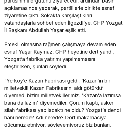
partisinin il örgütünü ziyaret etti, ardından basın
açıklamasında yaparak, partililerle birlikte esnaf
ziyaretine çıktı. Sokakta karşılaştıkları
vatandaşlarla sohbet eden İlgezdi’ye, CHP Yozgat
İl Başkanı Abdullah Yaşar eşlik etti.
Emekli olmasına rağmen çalışmaya devam eden
esnaf Yaşar Kaymaz, CHP heyetine dert yandı,
Yozgat’a fabrika yatırımı yapılmamasını
eleştirirken, şunları söyledi:
“Yerköy’e Kazan Fabrikası geldi. ‘Kazan’ın bir
milletvekili Kazan Fabrikası’nı aldı götürdü’
diyemedi bizim milletvekillerimiz. ‘Kazan’a lazımsa
bana da lazım’ diyemediler. Çorum kaptı, askeri
silah fabrikası yapılacaktı ne oldu? Yozgat’a dendi
hani nerede? Adı nerede? Dört makarnacıya
gücümüz etmiyor, söyleyemiyoruz biz bunları.