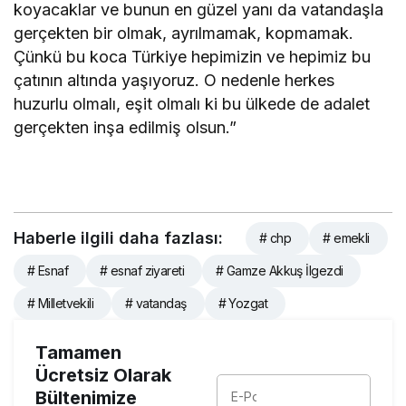
koyacaklar ve bunun en güzel yanı da vatandaşla
gerçekten bir olmak, ayrılmamak, kopmamak.
Çünkü bu koca Türkiye hepimizin ve hepimiz bu
çatının altında yaşıyoruz. O nedenle herkes
huzurlu olmalı, eşit olmalı ki bu ülkede de adalet
gerçekten inşa edilmiş olsun.”
Haberle ilgili daha fazlası:
# chp
# emekli
# Esnaf
# esnaf ziyareti
# Gamze Akkuş İlgezdi
# Milletvekili
# vatandaş
# Yozgat
Tamamen
Ücretsiz Olarak
Bültenimize