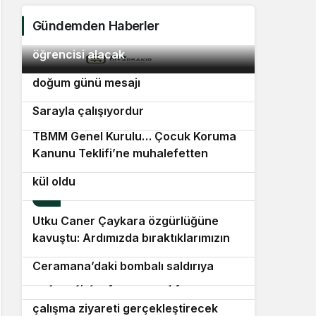
Ver
Gündemden Haberler
Polis Akademisi 3 bin 250 PMYO
2
öğrencisi alacak
Tayfun Kahraman’dan kızı Vera’ya
3
doğum günü mesajı
Bülent Kuşoğlu: CHP’yi bölenler
4
Sarayla çalışıyordur
TBMM Genel Kurulu… Çocuk Koruma
5
Kanunu Teklifi’ne muhalefetten
Aydın Karacasu 50 dekar zirai alan
“cezalandırma odaklı” eleştiri
kül oldu
6
Utku Caner Çaykara özgürlüğüne
7
kavuştu: Ardımızda bıraktıklarımızın
Şam Büyükelçisi Yılmaz’dan
8
da tahliye olmalarını, özgürlüğüne,
9
Ceramana’daki bombalı saldırıya
ailelerine kavuşmalarını diliyorum
Beşiktaş, Çekya’da 10 kişiyle kazandı
kınama
Erdoğan, Suudi Arabistan’a günübirlik
10
çalışma ziyareti gerçekleştirecek