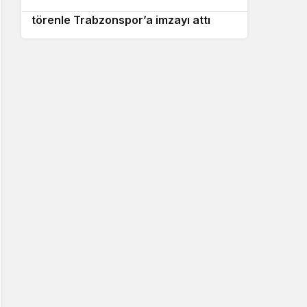
Salah, Papara Park’ta düzenlenen
törenle Trabzonspor’a imzayı attı