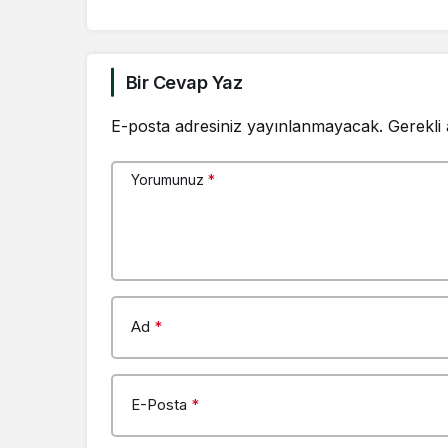
tahliye o
özgürlüğü
kavuşmala
Bir Cevap Yaz
E-posta adresiniz yayınlanmayacak.
Gerekli
Yorumunuz
*
Ad
*
E-Posta
*