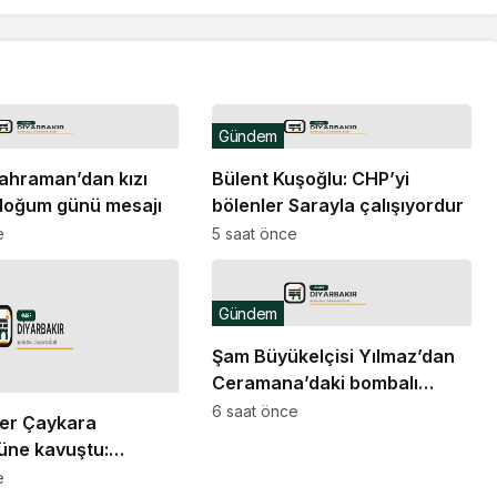
Gündem
ahraman’dan kızı
Bülent Kuşoğlu: CHP’yi
doğum günü mesajı
bölenler Sarayla çalışıyordur
e
5 saat önce
Gündem
Şam Büyükelçisi Yılmaz’dan
Ceramana’daki bombalı
saldırıya kınama
6 saat önce
er Çaykara
üne kavuştu:
 bıraktıklarımızın da
e