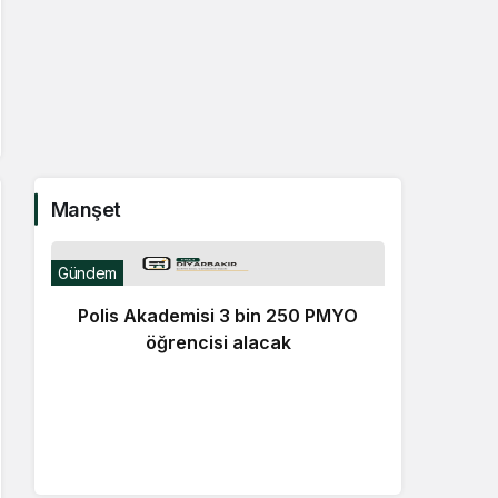
Manşet
Gündem
Polis Akademisi 3 bin 250 PMYO
öğrencisi alacak
Günde
T
V