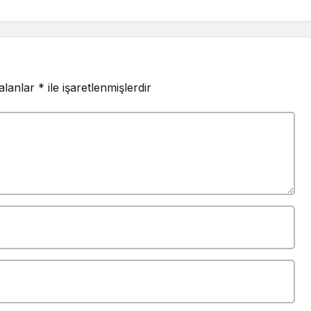
lmalarını,
ne, ailelerine
rını diliyorum
 alanlar
*
ile işaretlenmişlerdir