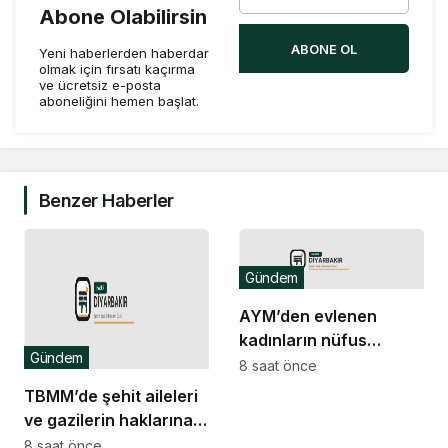
Abone Olabilirsin
ABONE OL
Yeni haberlerden haberdar
olmak için fırsatı kaçırma
ve ücretsiz e-posta
aboneliğini hemen başlat.
Benzer Haberler
Gündem
AYM’den evlenen
kadınların nüfus
Gündem
kaydına ilişkin karar
8 saat önce
TBMM’de şehit aileleri
ve gazilerin haklarına
ilişkin kanun teklifi
8 saat önce