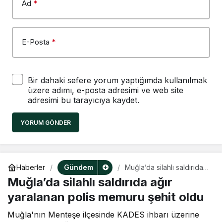
Ad
*
E-Posta
*
Bir dahaki sefere yorum yaptığımda kullanılmak
üzere adımı, e-posta adresimi ve web site
adresimi bu tarayıcıya kaydet.
YORUM GÖNDER
Gündem
Haberler
Muğla’da silahlı saldırıda
ağır yaralanan polis
Muğla’da silahlı saldırıda ağır
memuru şehit oldu
yaralanan polis memuru şehit oldu
Muğla'nın Menteşe ilçesinde KADES ihbarı üzerine