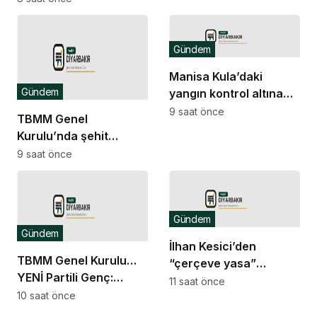
yasalaştı: “Şehitler,
şehit aileleri ve
gazilerimiz hepimizin
Gündem
başının tacıdır”
Manisa Kula’daki
Gündem
yangın kontrol altına
alındı
9 saat önce
TBMM Genel
Kurulu’nda şehit
aileleri ve gazilere
9 saat önce
yönelik düzenlemeleri
içeren kanun teklifi oy
birliğiyle kabul edildi
Gündem
Gündem
İlhan Kesici’den
TBMM Genel Kurulu…
“çerçeve yasa”
YENİ Partili Genç:
açıklaması: “Oyumun
11 saat önce
“Eksik hakkın tam hak
10 saat önce
rengi hayır”
gibi sunulmasına ortak