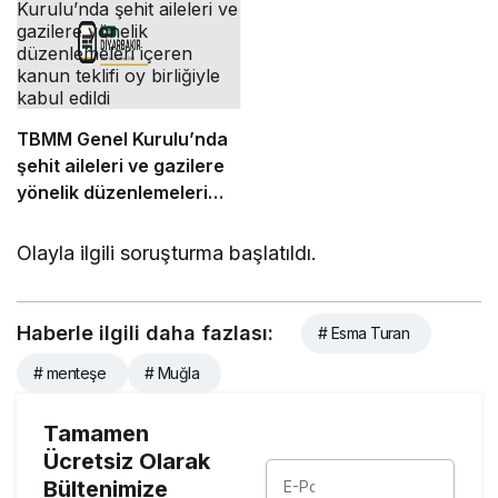
başının tacıdır”
TBMM Genel Kurulu’nda
şehit aileleri ve gazilere
yönelik düzenlemeleri
içeren kanun teklifi oy
birliğiyle kabul edildi
Olayla ilgili soruşturma başlatıldı.
Haberle ilgili daha fazlası:
# Esma Turan
# menteşe
# Muğla
Tamamen
Ücretsiz Olarak
Bültenimize