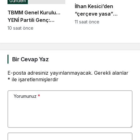
Gündem
İlhan Kesici’den
TBMM Genel Kurulu…
“çerçeve yasa”
YENİ Partili Genç:
açıklaması: “Oyumun
11 saat önce
“Eksik hakkın tam hak
10 saat önce
rengi hayır”
gibi sunulmasına ortak
olamayız”
Bir Cevap Yaz
E-posta adresiniz yayınlanmayacak.
Gerekli alanlar
*
ile işaretlenmişlerdir
Yorumunuz
*