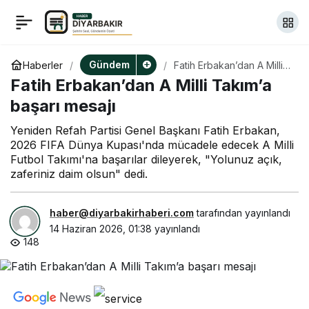
Muğla’da silahlı saldırıda
+
-
0
Paylaş
ağır yaralanan polis
Gündem
Haberler
Fatih Erbakan’dan A Milli
Takım’a başarı mesajı
Fatih Erbakan’dan A Milli Takım’a
memuru şehit oldu
başarı mesajı
Yeniden Refah Partisi Genel Başkanı Fatih Erbakan,
2026 FIFA Dünya Kupası'nda mücadele edecek A Milli
Futbol Takımı'na başarılar dileyerek, "Yolunuz açık,
zaferiniz daim olsun" dedi.
haber@diyarbakirhaberi.com
tarafından yayınlandı
14 Haziran 2026, 01:38
yayınlandı
148