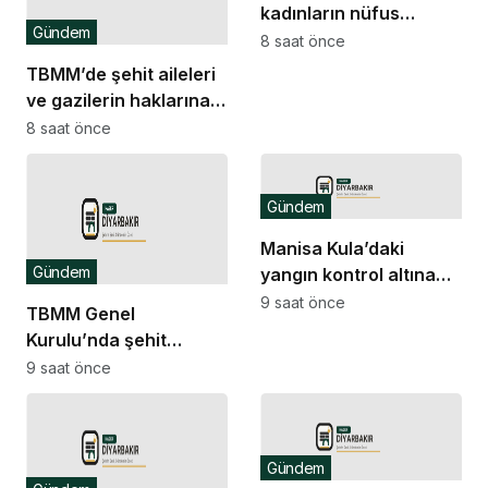
kadınların nüfus
Gündem
kaydına ilişkin karar
8 saat önce
TBMM’de şehit aileleri
ve gazilerin haklarına
ilişkin kanun teklifi
8 saat önce
yasalaştı: “Şehitler,
şehit aileleri ve
gazilerimiz hepimizin
Gündem
başının tacıdır”
Manisa Kula’daki
Gündem
yangın kontrol altına
alındı
9 saat önce
TBMM Genel
Kurulu’nda şehit
aileleri ve gazilere
9 saat önce
yönelik düzenlemeleri
içeren kanun teklifi oy
birliğiyle kabul edildi
Gündem