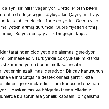
a aynı sıkıntılar yaşanıyor. Üreticiler olan biteni
ın daha da düşeceğini söylüyorlar. Çayı yirmi liraya,
nda kalabileceklerini ifade ediyorlar. Geçen yıl da
aliyetleri artmış durumda. Gübre fiyatları artmış.
lünmüş. Bu yüzden çay artık bir geçim kapısı
ar tarafından ciddiyetle ele alınması gerekiyor.
mli bir meseledir. Türkiye’de çok yüksek miktarda
ticisi zarar ediyorsa bunun mutlaka hesabı
aliyetlerinin azaltılması gerekiyor. Bir çay kanununun
sine ve ihracatçısına destek olması şarttır. Rize
getirilmesi gerekmektedir. Tarım konusunda uzman
yor. İl başkanımız ve bölgedeki temsilcilerimiz
günlerde bu sorunlara yönelik kapsamlı bir çalışma