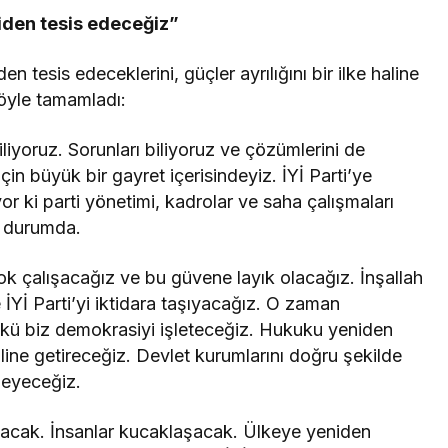
iden tesis edeceğiz”
 tesis edeceklerini, güçler ayrılığını bir ilke haline
şöyle tamamladı:
iliyoruz. Sorunları biliyoruz ve çözümlerini de
in büyük bir gayret içerisindeyiz. İYİ Parti’ye
yor ki parti yönetimi, kadrolar ve saha çalışmaları
ş durumda.
 çalışacağız ve bu güvene layık olacağız. İnşallah
 İYİ Parti’yi iktidara taşıyacağız. O zaman
nkü biz demokrasiyi işleteceğiz. Hukuku yeniden
haline getireceğiz. Devlet kurumlarını doğru şekilde
meyeceğiz.
olacak. İnsanlar kucaklaşacak. Ülkeye yeniden