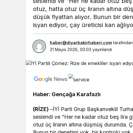
seslendi ve "Her ne kadar otuz beş li
otuz, hatta otuz üç liranın altına
düşük fiyattan alıyor. Bunun bir den
isyan ediyor, çay üreticisi kan ağlıyo
haber@diyarbakirhaberi.com
tarafından
21 Mayıs 2026, 00:03
yayınlandı
Haber: Gençağa Karafazlı
(RİZE)
–İYİ Parti Grup Başkanvekili Turha
seslendi ve “Her ne kadar otuz beş lira gi
otuz üç liranın altına düşmüş durumda. Ç
Bunun bir denetimi yok, bir kontrolü yok. 