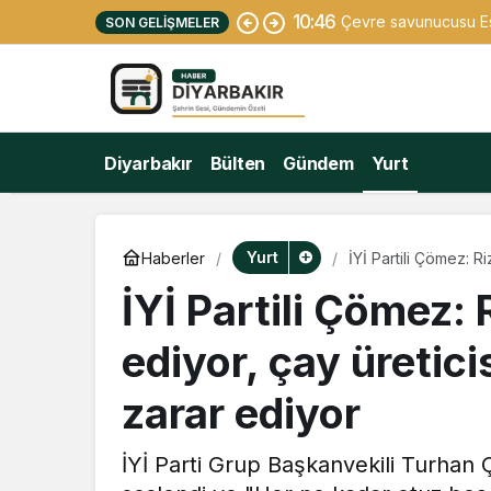
10:46
Çevre savunucusu Esr
SON GELIŞMELER
Diyarbakır
Bülten
Gündem
Yurt
Yurt
Haberler
İYİ Partili Çömez: R
zarar ediyor
İYİ Partili Çömez: 
ediyor, çay üretici
zarar ediyor
İYİ Parti Grup Başkanvekili Turhan Ç