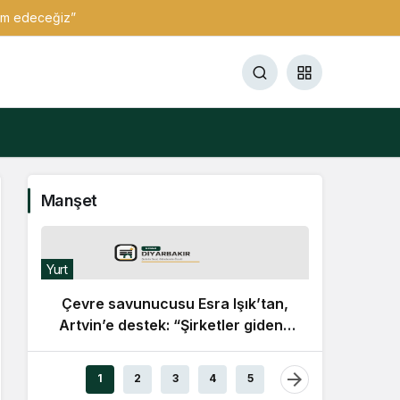
vam edeceğiz”
Manşet
Yurt
Çevre savunucusu Esra Işık’tan,
Artvin’e destek: “Şirketler gidene
kadar direnmeye devam
Dış
edeceğiz”
1
2
3
4
5
M