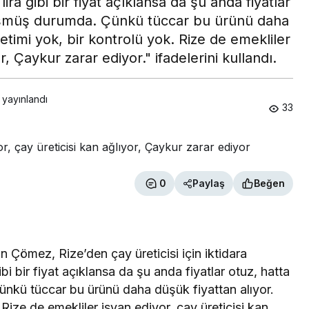
ra gibi bir fiyat açıklansa da şu anda fiyatlar
 düşmüş durumda. Çünkü tüccar bu ürünü daha
etimi yok, bir kontrolü yok. Rize de emekliler
r, Çaykur zarar ediyor." ifadelerini kullandı.
 yayınlandı
33
0
Paylaş
Beğen
n Çömez, Rize’den çay üreticisi için iktidara
bi bir fiyat açıklansa da şu anda fiyatlar otuz, hatta
ünkü tüccar bu ürünü daha düşük fiyattan alıyor.
Rize de emekliler isyan ediyor, çay üreticisi kan