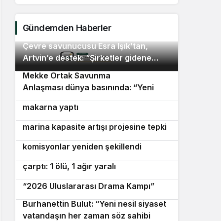
Anlaşm
paktı
Gündemden Haberler
Çevre savunucusu Esra Işık’tan,
2
Artvin’e destek: “Şirketler gidene
kadar direnmeye devam edeceğiz”
Mekke Ortak Savunma
3
Anlaşması dünya basınında: “Yeni
Bornovalı muhtarlar önlüklerini giyip
4
paktın ilk sınavı Yemen olabilir”
makarna yaptı
Seferihisar’da Sığacık Körfezi’ndeki
5
marina kapasite artışı projesine tepki
Karabağlar Belediye Meclisi’nde
6
komisyonlar yeniden şekillendi
Marmaris’te motosiklet minibüse
7
çarptı: 1 ölü, 1 ağır yaralı
Avrupa’dan İzmir’e drama köprüsü:
8
“2026 Uluslararası Drama Kampı”
Burhanettin Bulut: “Yeni nesil siyaset
9
vatandaşın her zaman söz sahibi