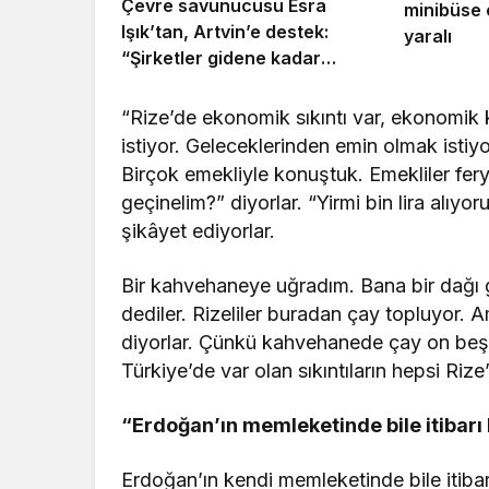
Çevre savunucusu Esra
minibüse ç
Işık’tan, Artvin’e destek:
yaralı
“Şirketler gidene kadar
direnmeye devam edeceğiz”
“Rize’de ekonomik sıkıntı var, ekonomik k
istiyor. Geleceklerinden emin olmak istiyorl
Birçok emekliyle konuştuk. Emekliler feryat
geçinelim?” diyorlar. “Yirmi bin lira alıyor
şikâyet ediyorlar.
Bir kahvehaneye uğradım. Bana bir dağı g
dediler. Rizeliler buradan çay topluyor. 
diyorlar. Çünkü kahvehanede çay on beş l
Türkiye’de var olan sıkıntıların hepsi Rize
“Erdoğan’ın memleketinde bile itibarı
Erdoğan’ın kendi memleketinde bile itibar