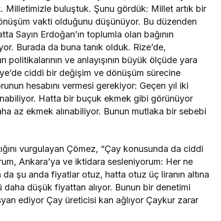
 Milletimizle buluştuk. Şunu gördük: Millet artık bir
 dönüşüm vakti olduğunu düşünüyor. Bu düzenden
atta Sayın Erdoğan’ın toplumla olan bağının
ediyor. Burada da buna tanık olduk. Rize’de,
politikalarının ve anlayışının büyük ölçüde yara
rkiye’de ciddi bir değişim ve dönüşüm sürecine
sorunun hesabını vermesi gerekiyor: Geçen yıl iki
ınabiliyor. Hatta bir buçuk ekmek gibi görünüyor
ha az ekmek alınabiliyor. Bunun mutlaka bir sebebi
ktığını vurgulayan Çömez, “Çay konusunda da ciddi
orum, Ankara’ya ve iktidara sesleniyorum: Her ne
a da şu anda fiyatlar otuz, hatta otuz üç liranın altına
aha düşük fiyattan alıyor. Bunun bir denetimi
isyan ediyor Çay üreticisi kan ağlıyor Çaykur zarar