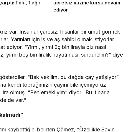
arptı: 1 ölü, 1 ağır
ücretsiz yüzme kursu devam
ediyor
riz var. İnsanlar çaresiz. İnsanlar bir umut görmek
ar. Yarınları için iş ve aş sahibi olmak istiyorlar.
 ediyor. “Yirmi, yirmi üç bin lirayla biz nasıl
uz, yirmi beş bin liralık hayatı nasıl sürdürelim?” diye
österdiler. “Bak vekilim, bu dağda çay yetişiyor”
Ama kendi toprağımızın çayını bile içemiyoruz
ira olmuş. “Ben emekliyim” diyor. Bu itibarla
’de de var.”
 kalmadı”
ını kaybettiğini belirten Çömez, “Özellikle Sayın