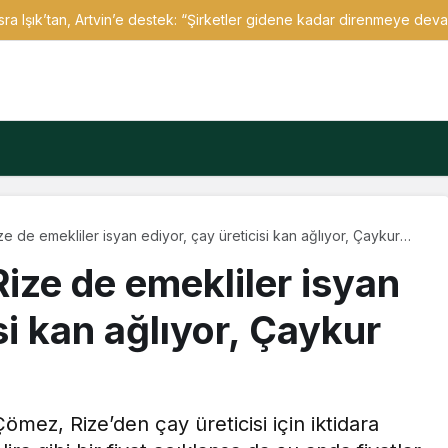
a Işık’tan, Artvin’e destek: “Şirketler gidene kadar direnmeye de
ize de emekliler isyan ediyor, çay üreticisi kan ağlıyor, Çaykur
Rize de emekliler isyan
si kan ağlıyor, Çaykur
ömez, Rize’den çay üreticisi için iktidara