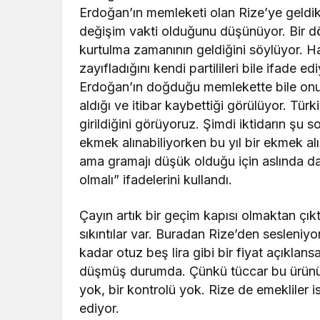
Erdoğan’ın memleketi olan Rize’ye geldik.
değişim vakti olduğunu düşünüyor. Bir
kurtulma zamanının geldiğini söylüyor. H
zayıfladığını kendi partilileri bile ifade 
Erdoğan’ın doğduğu memlekette bile onun 
aldığı ve itibar kaybettiği görülüyor. Tü
girildiğini görüyoruz. Şimdi iktidarın şu 
ekmek alınabiliyorken bu yıl bir ekmek al
ama gramajı düşük olduğu için aslında da
olmalı” ifadelerini kullandı.
Çayın artık bir geçim kapısı olmaktan çı
sıkıntılar var. Buradan Rize’den sesleniy
kadar otuz beş lira gibi bir fiyat açıklans
düşmüş durumda. Çünkü tüccar bu ürünü d
yok, bir kontrolü yok. Rize de emekliler 
ediyor.