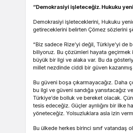
“Demokrasiyi işleteceğiz. Hukuku yen
Demokrasiyi işleteceklerini, Hukuku yeniden
getireceklerini belirten Çömez sözlerini 
“Biz sadece Rize’yi değil, Türkiye’yi de b
biliyoruz. Bu çözümleri hayata geçirmek iç
büyük bir ilgi ve alaka var. Bu da gösteri
millet nezdinde ciddi bir güven kazanmı
Bu güveni boşa çıkarmayacağız. Daha çok
bu ilgi ve güveni sandığa yansıtacağız ve
Türkiye’de bolluk ve bereket olacak. Çü
tesis edeceğiz. Güçler ayrılığını bir ilke 
yöneteceğiz. Yolsuzluklara asla izin ver
Bu ülkede herkes birinci sınıf vatandaş 