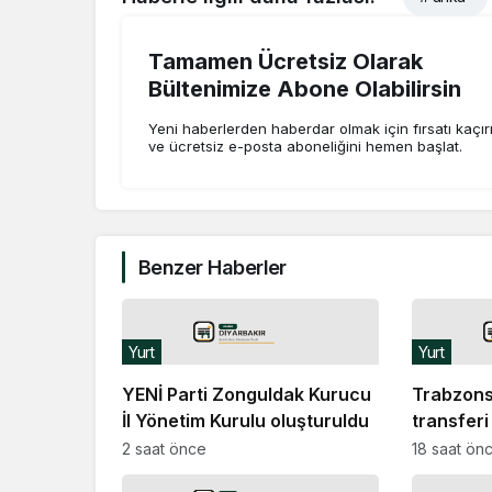
Tamamen Ücretsiz Olarak
Bültenimize Abone Olabilirsin
Yeni haberlerden haberdar olmak için fırsatı kaçı
ve ücretsiz e-posta aboneliğini hemen başlat.
Benzer Haberler
Yurt
Yurt
YENİ Parti Zonguldak Kurucu
Trabzons
İl Yönetim Kurulu oluşturuldu
transfer
Trabzon’a
2 saat önce
18 saat ön