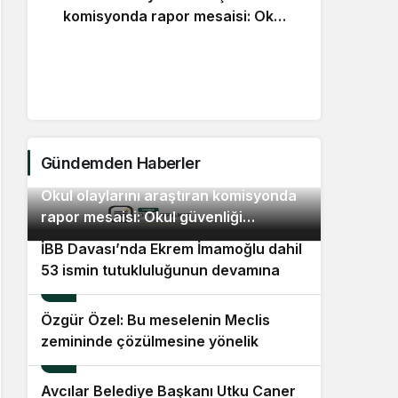
komisyonda rapor mesaisi: Okul
güvenliği raporuna girecek
Günde
öneriler değerlendirildi
İBB
da
Gündemden Haberler
Okul olaylarını araştıran komisyonda
2
rapor mesaisi: Okul güvenliği
raporuna girecek öneriler
İBB Davası’nda Ekrem İmamoğlu dahil
değerlendirildi
53 ismin tutukluluğunun devamına
3
karar verildi
Özgür Özel: Bu meselenin Meclis
zemininde çözülmesine yönelik
4
geçmişten beri takındığımız
tutumumuzu sürdüreceğiz
Avcılar Belediye Başkanı Utku Caner