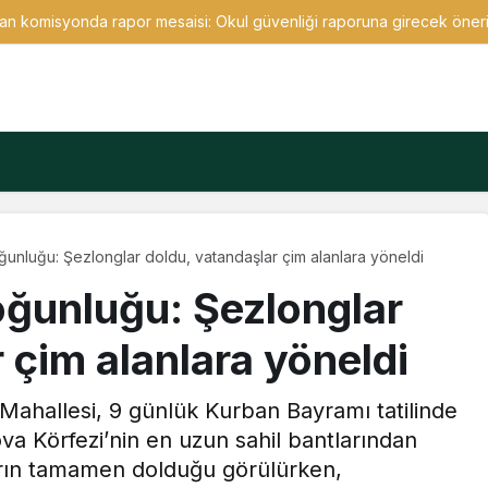
ıran komisyonda rapor mesaisi: Okul güvenliği raporuna girecek öneri
nluğu: Şezlonglar doldu, vatandaşlar çim alanlara yöneldi
ğunluğu: Şezlonglar
 çim alanlara yöneldi
 Mahallesi, 9 günlük Kurban Bayramı tatilinde
va Körfezi’nin en uzun sahil bantlarından
arın tamamen dolduğu görülürken,