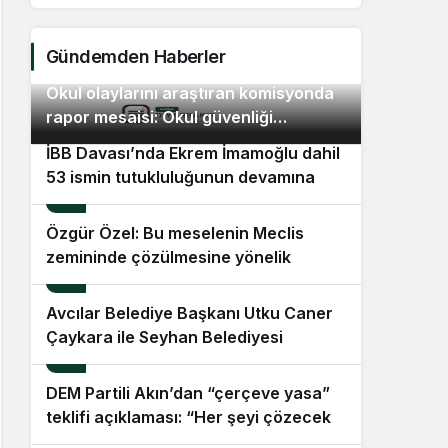
dahi
d
Gündemden Haberler
Okul olaylarını araştıran komisyonda
2
rapor mesaisi: Okul güvenliği
raporuna girecek öneriler
İBB Davası’nda Ekrem İmamoğlu dahil
değerlendirildi
53 ismin tutukluluğunun devamına
3
karar verildi
Özgür Özel: Bu meselenin Meclis
zemininde çözülmesine yönelik
4
geçmişten beri takındığımız
tutumumuzu sürdüreceğiz
Avcılar Belediye Başkanı Utku Caner
Çaykara ile Seyhan Belediyesi
5
Temizlik İşleri Müdürü Özcan Zenger
hakkında tahliye kararı verildi
DEM Partili Akın’dan “çerçeve yasa”
6
teklifi açıklaması: “Her şeyi çözecek
Germencik Belediyesi İstihdam Ofisi,
7
bir yasa değil, binlerce adımın ilk