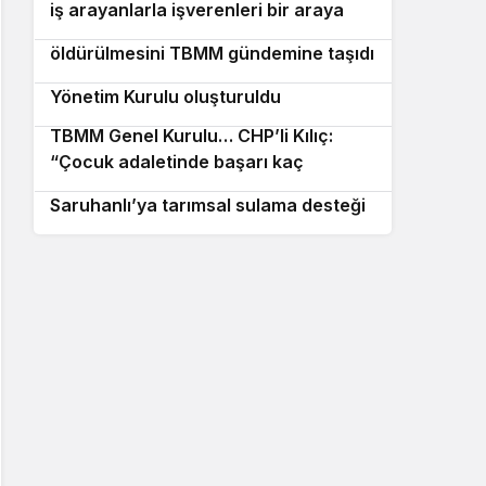
iş arayanlarla işverenleri bir araya
adımı olarak değerlendirilmeli”
Asu Kaya, Nilda Müge Şahin’in
8
getirdi
öldürülmesini TBMM gündemine taşıdı
YENİ Parti Zonguldak Kurucu İl
9
Yönetim Kurulu oluşturuldu
TBMM Genel Kurulu… CHP’li Kılıç:
10
“Çocuk adaletinde başarı kaç
Manisa Büyükşehir Belediyesi’nden
çocuğun çetelerin elinden
Saruhanlı’ya tarımsal sulama desteği
kurtarıldığıyla ölçülür”