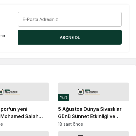
rma
ABONE OL
Yurt
por’un yeni
5 Ağustos Dünya Sivaslılar
i Mohamed Salah
Günü Sünnet Etkinliği ve
 ulaştı
Konseri coşkuyla kutlandı
ce
18 saat önce