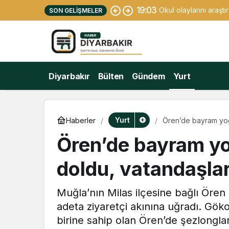
19:03
Okul olaylarını araşt
SON GELIŞMELER
Diyarbakır
Bülten
Gündem
Yurt
Yurt
Haberler
Ören’de bayram yoğu
Ören’de bayram yo
doldu, vatandaşlar
Muğla’nın Milas ilçesine bağlı Ören
adeta ziyaretçi akınına uğradı. Göko
birine sahip olan Ören’de şezlongl