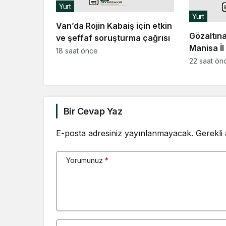
Yurt
Yurt
Van’da Rojin Kabaiş için etkin
Gözaltına
ve şeffaf soruşturma çağrısı
Manisa İ
18 saat önce
Ankara’y
22 saat ön
Bir Cevap Yaz
E-posta adresiniz yayınlanmayacak.
Gerekli
Yorumunuz
*