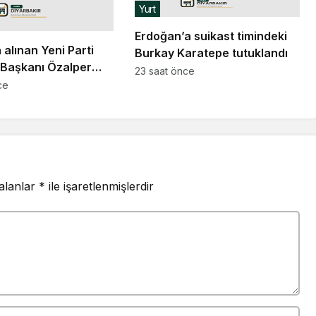
Yurt
Erdoğan’a suikast timindeki
 alınan Yeni Parti
Burkay Karatepe tutuklandı
l Başkanı Özalper
23 saat önce
a götürüldü
ce
 alanlar
*
ile işaretlenmişlerdir