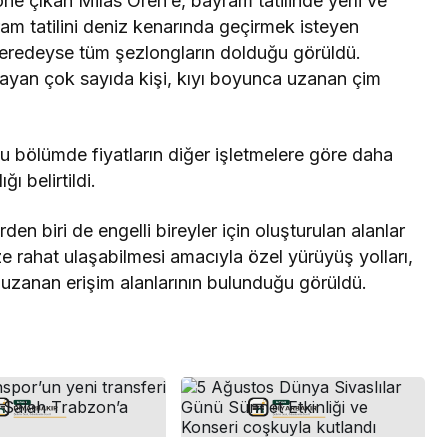
öne çıkan Milas Ören’e, bayram tatilinde yerli ve
ram tatilini deniz kenarında geçirmek isteyen
 neredeyse tüm şezlongların dolduğu görüldü.
ayan çok sayıda kişi, kıyı boyunca uzanan çim
u bölümde fiyatların diğer işletmelere göre daha
 belirtildi.
n biri de engelli bireyler için oluşturulan alanlar
e rahat ulaşabilmesi amacıyla özel yürüyüş yolları,
 uzanan erişim alanlarının bulunduğu görüldü.