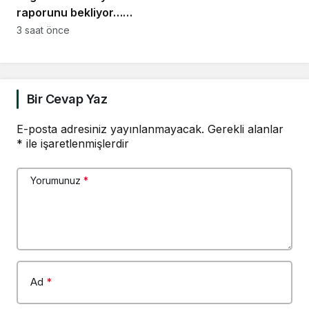
“Kayısının sahibi yok”
raporunu bekliyor…
Komisyon Başkanı
3 saat önce
Kasapoğlu: “10 bin
sayfayı aşan devasa
bir değerlendirme
havuzu söz konusu”
Bir Cevap Yaz
E-posta adresiniz yayınlanmayacak.
Gerekli alanlar
*
ile işaretlenmişlerdir
Yorumunuz
*
Ad
*