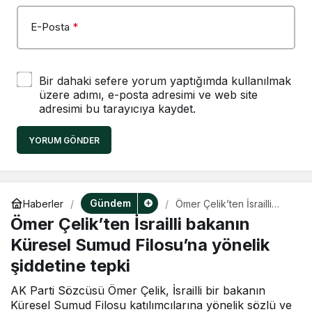
E-Posta
*
Bir dahaki sefere yorum yaptığımda kullanılmak
üzere adımı, e-posta adresimi ve web site
adresimi bu tarayıcıya kaydet.
YORUM GÖNDER
Gündem
Haberler
Ömer Çelik’ten İsrailli
bakanın Küresel Sumud
Ömer Çelik’ten İsrailli bakanın
Filosu’na yönelik
şiddetine tepki
Küresel Sumud Filosu’na yönelik
şiddetine tepki
AK Parti Sözcüsü Ömer Çelik, İsrailli bir bakanın
Küresel Sumud Filosu katılımcılarına yönelik sözlü ve