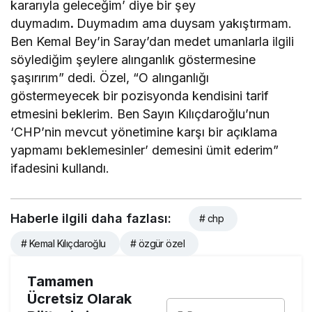
kararıyla geleceğim’ diye bir şey
duymadım
.
Duymadım ama duysam yakıştırmam.
Ben Kemal Bey’in Saray’dan medet umanlarla ilgili
söylediğim şeylere alınganlık göstermesine
şaşırırım” dedi. Özel, “O alınganlığı
göstermeyecek bir pozisyonda kendisini tarif
etmesini beklerim. Ben Sayın Kılıçdaroğlu’nun
‘CHP’nin mevcut yönetimine karşı bir açıklama
yapmamı beklemesinler’ demesini ümit ederim”
ifadesini kullandı.
Haberle ilgili daha fazlası:
# chp
# Kemal Kılıçdaroğlu
# özgür özel
Tamamen
Ücretsiz Olarak