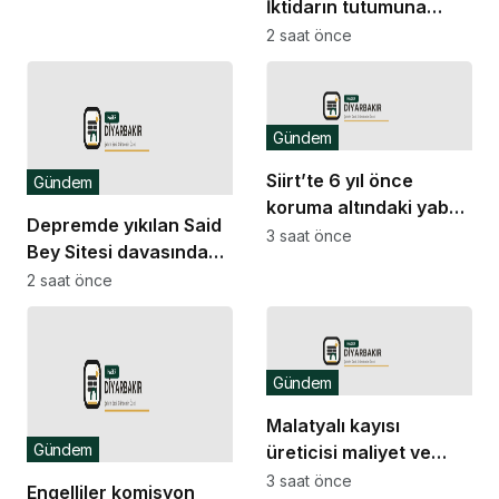
İktidarın tutumuna
rağmen Türkiye’de
2 saat önce
kalıcı barışın
sağlanması ve Kürt
sorununun demokratik
Gündem
çözümünü
savunuyoruz
Siirt’te 6 yıl önce
Gündem
koruma altındaki yaban
Depremde yıkılan Said
keçilerini avlayanlara
3 saat önce
Bey Sitesi davasında
idari para cezası
ek bilirkişi raporu: Dava
2 saat önce
kesildi
dışı 6 kişinin daha
sorumluluğu tespit
edildi
Gündem
Malatyalı kayısı
Gündem
üreticisi maliyet ve
düşük fiyat kıskacında:
3 saat önce
Engelliler komisyon