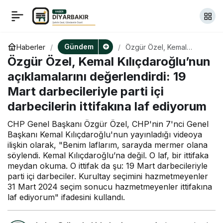
Ömer Çelik’ten İsrailli
+
-
0
Paylaş
bakanın Küresel Sumud
Gündem
Haberler
Özgür Özel, Kemal
Kılıçdaroğlu’nun
Özgür Özel, Kemal Kılıçdaroğlu’nun
açıklamalarını
Filosu’na yönelik
değerlendirdi: 19 Mart
açıklamalarını değerlendirdi: 19
darbecileriyle parti içi
Mart darbecileriyle parti içi
darbecilerin ittifakına laf
şiddetine tepki
ediyorum
darbecilerin ittifakına laf ediyorum
CHP Genel Başkanı Özgür Özel, CHP'nin 7'nci Genel
Başkanı Kemal Kılıçdaroğlu'nun yayınladığı videoya
ilişkin olarak, "Benim laflarım, sarayda mermer olana
söylendi. Kemal Kılıçdaroğlu’na değil. O laf, bir ittifaka
meydan okuma. O ittifak da şu: 19 Mart darbecileriyle
parti içi darbeciler. Kurultay seçimini hazmetmeyenler
31 Mart 2024 seçim sonucu hazmetmeyenler ittifakına
laf ediyorum" ifadesini kullandı.