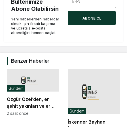
Bültenimize
Abone Olabilirsin
ABONE OL
Yeni haberlerden haberdar
olmak için fırsatı kaçırma
ve ücretsiz e-posta
aboneliğini hemen başlat.
Benzer Haberler
Gündem
Özgür Özel’den, er
şehit yakınları ve er
Gündem
gazilerin eylemine
2 saat önce
destek ziyareti
İskender Bayhan: