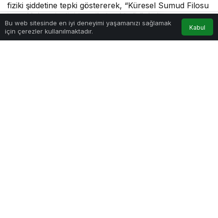
fiziki şiddetine tepki göstererek, “Küresel Sumud Filosu
insanlık haysiyetini temsil etmektedir” dedi.
Bu web sitesinde en iyi deneyimi yaşamanızı sağlamak
Kabul
için çerezler kullanılmaktadır.
Akış
Hesabım
Anasayfa
haber@diyarbakirhaberi.com
tarafından yayınlandı
20 Mayıs 2026, 22:23
yayınlandı
19
0
Paylaş
Beğen
(ANKARA) –
AK Parti Sözcüsü Ömer Çelik, İsrailli
bir bakanın Küresel Sumud Filosu katılımcılarına
yönelik sözlü ve fiziki şiddetine tepki göstererek,
“Küresel Sumud Filosu insanlık haysiyetini temsil
etmektedir” dedi.