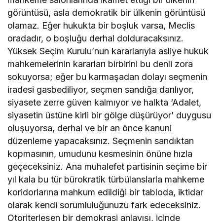
görüntüsü, asla demokratik bir ülkenin görüntüsü
olamaz. Eğer hukukta bir boşluk varsa, Meclis
oradadır, o boşluğu derhal dolduracaksınız.
Yüksek Seçim Kurulu’nun kararlarıyla asliye hukuk
mahkemelerinin kararları birbirini bu denli zora
sokuyorsa; eğer bu karmaşadan dolayı seçmenin
iradesi gasbediliyor, seçmen sandığa darılıyor,
siyasete zerre güven kalmıyor ve halkta ‘Adalet,
siyasetin üstüne kirli bir gölge düşürüyor’ duygusu
oluşuyorsa, derhal ve bir an önce kanuni
düzenleme yapacaksınız. Seçmenin sandıktan
kopmasının, umudunu kesmesinin önüne hızla
geçeceksiniz. Ana muhalefet partisinin seçime bir
yıl kala bu tür bürokratik türbülanslarla mahkeme
koridorlarına mahkum edildiği bir tabloda, iktidar
olarak kendi sorumluluğunuzu fark edeceksiniz.
Otoriterleşen bir demokrasi anlayışı, içinde