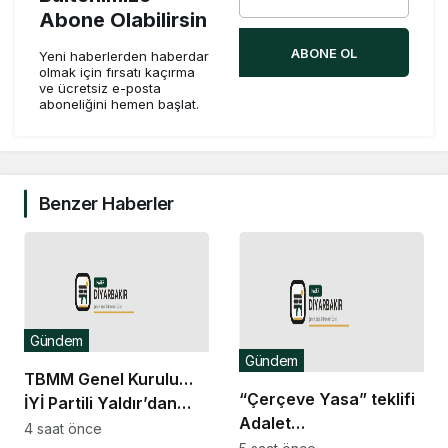
Abone Olabilirsin
ABONE OL
Yeni haberlerden haberdar
olmak için fırsatı kaçırma
ve ücretsiz e-posta
aboneliğini hemen başlat.
Benzer Haberler
Gündem
Gündem
TBMM Genel Kurulu…
“Çerçeve Yasa” teklifi
İYİ Partili Yaldır’dan
Adalet
“Islah olmayan failler
4 saat önce
Komisyonu’nda… İYİ