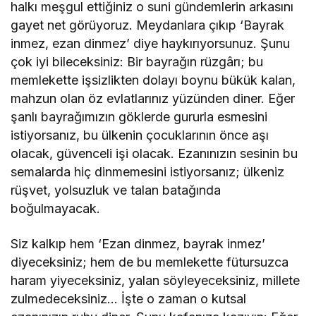
halkı meşgul ettiğiniz o suni gündemlerin arkasını
gayet net görüyoruz. Meydanlara çıkıp ‘Bayrak
inmez, ezan dinmez’ diye haykırıyorsunuz. Şunu
çok iyi bileceksiniz: Bir bayrağın rüzgârı; bu
memlekette işsizlikten dolayı boynu bükük kalan,
mahzun olan öz evlatlarınız yüzünden diner. Eğer
şanlı bayrağımızın göklerde gururla esmesini
istiyorsanız, bu ülkenin çocuklarının önce aşı
olacak, güvenceli işi olacak. Ezanınızın sesinin bu
semalarda hiç dinmemesini istiyorsanız; ülkeniz
rüşvet, yolsuzluk ve talan batağında
boğulmayacak.
Siz kalkıp hem ‘Ezan dinmez, bayrak inmez’
diyeceksiniz; hem de bu memlekette fütursuzca
haram yiyeceksiniz, yalan söyleyeceksiniz, millete
zulmedeceksiniz… İşte o zaman o kutsal