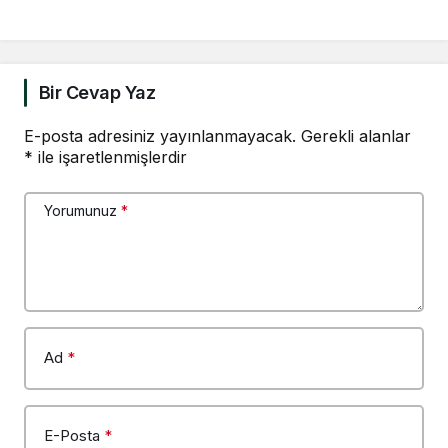
hiçbir ülkeyi hedef
yerleştirmek ihanettir”
almıyor, kardeş
ülkelerin katılımına açık
Bir Cevap Yaz
E-posta adresiniz yayınlanmayacak.
Gerekli alanlar
*
ile işaretlenmişlerdir
Yorumunuz
*
Ad
*
E-Posta
*