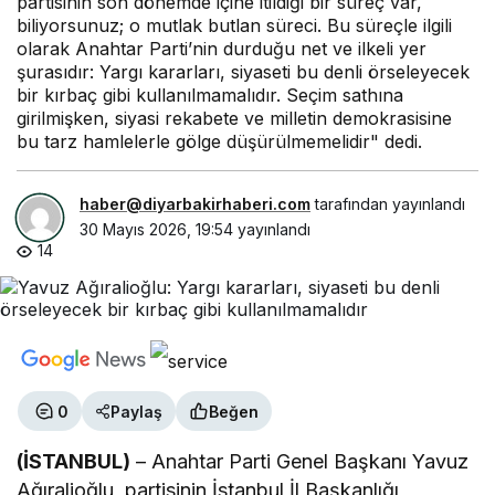
partisinin son dönemde içine itildiği bir süreç var,
biliyorsunuz; o mutlak butlan süreci. Bu süreçle ilgili
olarak Anahtar Parti’nin durduğu net ve ilkeli yer
şurasıdır: Yargı kararları, siyaseti bu denli örseleyecek
bir kırbaç gibi kullanılmamalıdır. Seçim sathına
girilmişken, siyasi rekabete ve milletin demokrasisine
bu tarz hamlelerle gölge düşürülmemelidir" dedi.
haber@diyarbakirhaberi.com
tarafından yayınlandı
30 Mayıs 2026, 19:54
yayınlandı
14
0
Paylaş
Beğen
(İSTANBUL)
– Anahtar Parti Genel Başkanı Yavuz
Ağıralioğlu, partisinin İstanbul İl Başkanlığı