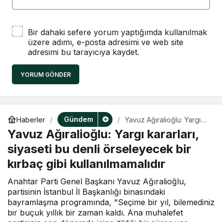
Bir dahaki sefere yorum yaptığımda kullanılmak
üzere adımı, e-posta adresimi ve web site
adresimi bu tarayıcıya kaydet.
YORUM GÖNDER
Gündem
Haberler
Yavuz Ağıralioğlu: Yargı
kararları, siyaseti bu denli
Yavuz Ağıralioğlu: Yargı kararları,
örseleyecek bir kırbaç
gibi kullanılmamalıdır
siyaseti bu denli örseleyecek bir
kırbaç gibi kullanılmamalıdır
Anahtar Parti Genel Başkanı Yavuz Ağıralioğlu,
partisinin İstanbul İl Başkanlığı binasındaki
bayramlaşma programında, "Seçime bir yıl, bilemediniz
bir buçuk yıllık bir zaman kaldı. Ana muhalefet