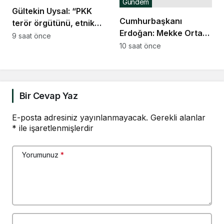
Gündem
Gültekin Uysal: “PKK
Cumhurbaşkanı
terör örgütünü, etnik
Erdoğan: Mekke Ortak
grubun temsili
9 saat önce
Savunma Anlaşması
10 saat önce
konumuna
hiçbir ülkeyi hedef
yerleştirmek ihanettir”
almıyor, kardeş
ülkelerin katılımına açık
Bir Cevap Yaz
E-posta adresiniz yayınlanmayacak.
Gerekli alanlar
*
ile işaretlenmişlerdir
Yorumunuz
*