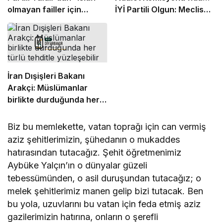
olmayan failler için
İYİ Partili Olgun: Meclis
Suriye’de cezaevi inşa
milletvekilinden,
edelim” önerisi
komisyon kamuoyundan
kaçıramaz
İran Dışişleri Bakanı
Arakçi: Müslümanlar
birlikte durduğunda her
türlü tehditle yüzleşebilir
Biz bu memlekette, vatan toprağı için can vermiş
aziz şehitlerimizin, şühedanın o mukaddes
hatırasından tutacağız. Şehit öğretmenimiz
Aybüke Yalçın’ın o dünyalar güzeli
tebessümünden, o asil duruşundan tutacağız; o
melek şehitlerimiz manen gelip bizi tutacak. Ben
bu yola, uzuvlarını bu vatan için feda etmiş aziz
gazilerimizin hatırına, onların o şerefli