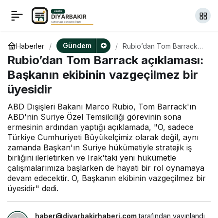
Yavuz Ağıralioğlu: Yargı
+
-
0
Paylaş
kararları, siyaseti bu
Gündem
Haberler
Rubio’dan Tom Barrack
açıklaması: Başkanın
Rubio’dan Tom Barrack açıklaması:
ekibinin vazgeçilmez bir
denli örseleyecek bir
üyesidir
Başkanın ekibinin vazgeçilmez bir
üyesidir
kırbaç gibi
ABD Dışişleri Bakanı Marco Rubio, Tom Barrack'ın
ABD'nin Suriye Özel Temsilciliği görevinin sona
kullanılmamalıdır
ermesinin ardından yaptığı açıklamada, "O, sadece
Türkiye Cumhuriyeti Büyükelçimiz olarak değil, aynı
zamanda Başkan'ın Suriye hükümetiyle stratejik iş
birliğini ilerletirken ve Irak'taki yeni hükümetle
çalışmalarımıza başlarken de hayati bir rol oynamaya
devam edecektir. O, Başkanın ekibinin vazgeçilmez bir
üyesidir" dedi.
haber@diyarbakirhaberi.com
tarafından yayınlandı