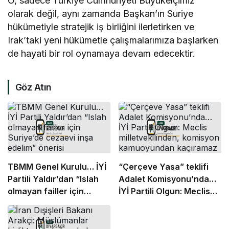
O, sadece Türkiye Cumhuriyeti Büyükelçimiz
olarak değil, aynı zamanda Başkan’ın Suriye
hükümetiyle stratejik iş birliğini ilerletirken ve
Irak’taki yeni hükümetle çalışmalarımıza başlarken
de hayati bir rol oynamaya devam edecektir.
Göz Atın
TBMM Genel Kurulu… İYİ
“Çerçeve Yasa” teklifi
Partili Yaldır’dan “Islah
Adalet Komisyonu’nda…
olmayan failler için
İYİ Partili Olgun: Meclis
Suriye’de cezaevi inşa
milletvekilinden,
edelim” önerisi
komisyon kamuoyundan
kaçıramaz