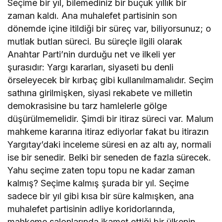
Seçime bir yıl, bilemediniz bir buçuk yıllık bir
zaman kaldı. Ana muhalefet partisinin son
dönemde içine itildiği bir süreç var, biliyorsunuz; o
mutlak butlan süreci. Bu süreçle ilgili olarak
Anahtar Parti’nin durduğu net ve ilkeli yer
şurasıdır: Yargı kararları, siyaseti bu denli
örseleyecek bir kırbaç gibi kullanılmamalıdır. Seçim
sathına girilmişken, siyasi rekabete ve milletin
demokrasisine bu tarz hamlelerle gölge
düşürülmemelidir. Şimdi bir itiraz süreci var. Malum
mahkeme kararına itiraz ediyorlar fakat bu itirazın
Yargıtay’daki inceleme süresi en az altı ay, normali
ise bir senedir. Belki bir seneden de fazla sürecek.
Yahu seçime zaten topu topu ne kadar zaman
kalmış? Seçime kalmış şurada bir yıl. Seçime
sadece bir yıl gibi kısa bir süre kalmışken, ana
muhalefet partisinin adliye koridorlarında,
mahkeme salonlarında ikamet ettiği bir ülkenin