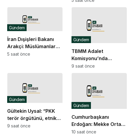
5 saat önce
için Suriye’de cezaevi
Partili Olgun: Meclis
inşa edelim” önerisi
milletvekilinden,
komisyon
Gündem
kamuoyundan
kaçıramaz
İran Dışişleri Bakanı
Gündem
Arakçi: Müslümanlar
TBMM Adalet
birlikte durduğunda
5 saat önce
Komisyonu’nda
her türlü tehditle
“çerçeve yasa” teklifi
9 saat önce
yüzleşebilir
görüşmelerinde salon
krizi ve usul tartışması
yaşandı
Gündem
Gündem
Gültekin Uysal: “PKK
Cumhurbaşkanı
terör örgütünü, etnik
Erdoğan: Mekke Ortak
grubun temsili
9 saat önce
Savunma Anlaşması
10 saat önce
konumuna