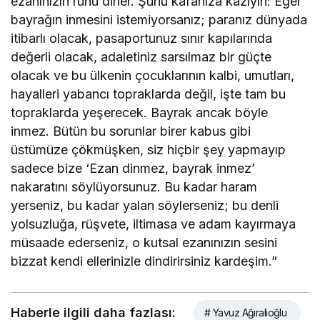
ezanınızın ruhu diner. Şunu kafanıza kazıyın: Eğer
bayrağın inmesini istemiyorsanız; paranız dünyada
itibarlı olacak, pasaportunuz sınır kapılarında
değerli olacak, adaletiniz sarsılmaz bir güçte
olacak ve bu ülkenin çocuklarının kalbi, umutları,
hayalleri yabancı topraklarda değil, işte tam bu
topraklarda yeşerecek. Bayrak ancak böyle
inmez. Bütün bu sorunlar birer kabus gibi
üstümüze çökmüşken, siz hiçbir şey yapmayıp
sadece bize ‘Ezan dinmez, bayrak inmez’
nakaratını söylüyorsunuz. Bu kadar haram
yerseniz, bu kadar yalan söylerseniz; bu denli
yolsuzluğa, rüşvete, iltimasa ve adam kayırmaya
müsaade ederseniz, o kutsal ezanınızın sesini
bizzat kendi ellerinizle dindirirsiniz kardeşim.”
Haberle ilgili daha fazlası:
# Yavuz Ağıralioğlu