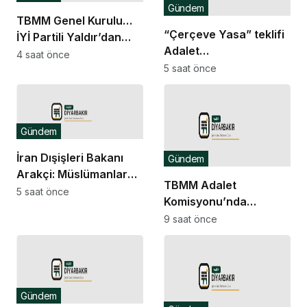
Gündem
TBMM Genel Kurulu…
“Çerçeve Yasa” teklifi
İYİ Partili Yaldır’dan
Adalet
“Islah olmayan failler
4 saat önce
Komisyonu’nda… İYİ
5 saat önce
için Suriye’de cezaevi
Partili Olgun: Meclis
inşa edelim” önerisi
milletvekilinden,
komisyon
Gündem
kamuoyundan
kaçıramaz
İran Dışişleri Bakanı
Gündem
Arakçi: Müslümanlar
TBMM Adalet
birlikte durduğunda
5 saat önce
Komisyonu’nda
her türlü tehditle
“çerçeve yasa” teklifi
9 saat önce
yüzleşebilir
görüşmelerinde salon
krizi ve usul tartışması
yaşandı
Gündem