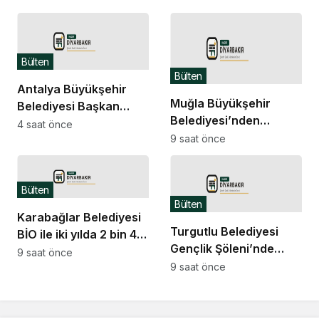
araçları” görevde
Bülten
Bülten
Antalya Büyükşehir
Muğla Büyükşehir
Belediyesi Başkan
Belediyesi’nden
Vekili Özdemir’e
4 saat önce
yangından etkilenen
9 saat önce
kardeş şehir Çolpon-
Seydikemerli
Ata’dan davet
üreticilere destek
Bülten
Bülten
Karabağlar Belediyesi
Turgutlu Belediyesi
BİO ile iki yılda 2 bin 40
Gençlik Şöleni’nde
kişi iş sahibi oldu
9 saat önce
müzik ve halk oyunları
9 saat önce
buluştu