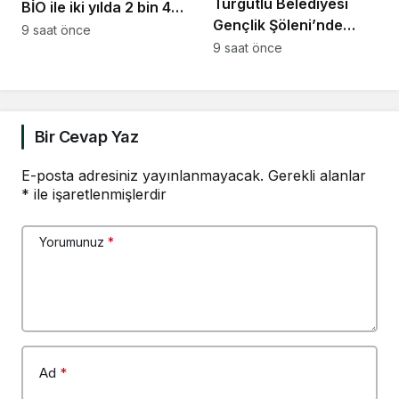
Turgutlu Belediyesi
BİO ile iki yılda 2 bin 40
Gençlik Şöleni’nde
kişi iş sahibi oldu
9 saat önce
müzik ve halk oyunları
9 saat önce
buluştu
Bir Cevap Yaz
E-posta adresiniz yayınlanmayacak.
Gerekli alanlar
*
ile işaretlenmişlerdir
Yorumunuz
*
Ad
*