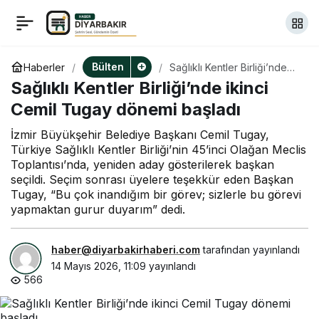
Çankaya Belediyesi
+
-
0
Paylaş
personeli, yangın eğitimi
Bülten
Haberler
Sağlıklı Kentler Birliği’nde
ikinci Cemil Tugay dönemi
Sağlıklı Kentler Birliği’nde ikinci
başladı
ve söndürme tatbikatına
Cemil Tugay dönemi başladı
İzmir Büyükşehir Belediye Başkanı Cemil Tugay,
katıldı
Türkiye Sağlıklı Kentler Birliği’nin 45’inci Olağan Meclis
Toplantısı’nda, yeniden aday gösterilerek başkan
seçildi. Seçim sonrası üyelere teşekkür eden Başkan
Tugay, “Bu çok inandığım bir görev; sizlerle bu görevi
yapmaktan gurur duyarım” dedi.
haber@diyarbakirhaberi.com
tarafından yayınlandı
14 Mayıs 2026, 11:09
yayınlandı
566