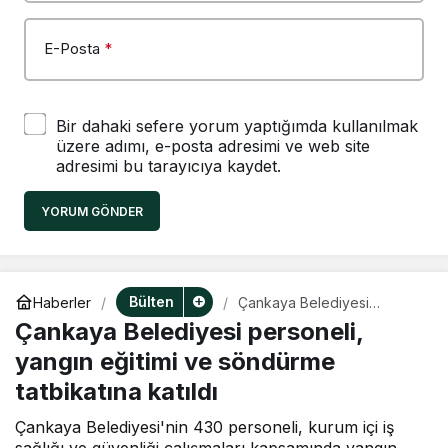
E-Posta
*
Bir dahaki sefere yorum yaptığımda kullanılmak
üzere adımı, e-posta adresimi ve web site
adresimi bu tarayıcıya kaydet.
YORUM GÖNDER
Bülten
Haberler
Çankaya Belediyesi
personeli, yangın eğitimi ve
Çankaya Belediyesi personeli,
söndürme tatbikatına katıldı
yangın eğitimi ve söndürme
tatbikatına katıldı
Çankaya Belediyesi'nin 430 personeli, kurum içi iş