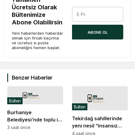
Ücretsiz Olarak
Bültenimize
Abone Olabilirsin
ABONE OL
Yeni haberlerden haberdar
olmak için fırsatı kaçırma
ve ücretsiz e-posta
aboneliğini hemen başlat.
Benzer Haberler
Bülten
Bülten
Burhaniye
Tekirdağ sahillerinde
Belediyesi’nde toplu iş
yeni nesil “insansız
sözleşmesi imzalandı
3 saat önce
cankurtaran
4 saat önce