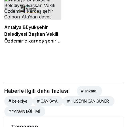
Antalya Büyükşehir
Belediyesi Başkan Vekili
Özdemir’e kardeş şehir
Çolpon-Ata’dan davet
Haberle ilgili daha fazlası:
# ankara
# belediye
# ÇANKAYA
# HÜSEYİN CAN GÜNER
# YANGIN EĞİTİMİ
Tamamen