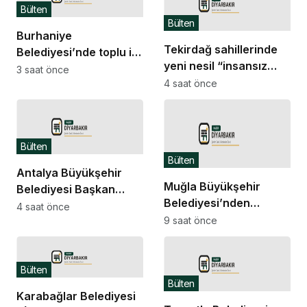
Bülten
Bülten
Burhaniye
Tekirdağ sahillerinde
Belediyesi’nde toplu iş
yeni nesil “insansız
sözleşmesi imzalandı
3 saat önce
cankurtaran
4 saat önce
araçları” görevde
Bülten
Bülten
Antalya Büyükşehir
Muğla Büyükşehir
Belediyesi Başkan
Belediyesi’nden
Vekili Özdemir’e
4 saat önce
yangından etkilenen
9 saat önce
kardeş şehir Çolpon-
Seydikemerli
Ata’dan davet
üreticilere destek
Bülten
Bülten
Karabağlar Belediyesi