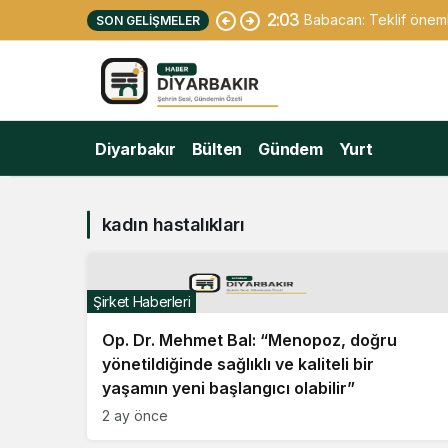
2:03
Babacan: Teklif önemli
SON GELIŞMELER
Diyarbakır
Bülten
Gündem
Yurt
kadın hastalıkları
Şirket Haberleri
Op. Dr. Mehmet Bal: “Menopoz, doğru
yönetildiğinde sağlıklı ve kaliteli bir
yaşamın yeni başlangıcı olabilir”
2 ay önce