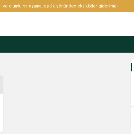
 ve olumlu bir aşama, eşitlik yönünden eksiklikler giderilmeli