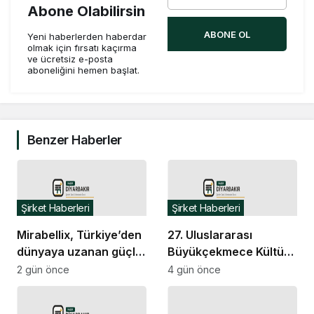
Abone Olabilirsin
ABONE OL
Yeni haberlerden haberdar
olmak için fırsatı kaçırma
ve ücretsiz e-posta
aboneliğini hemen başlat.
Benzer Haberler
Şirket Haberleri
Şirket Haberleri
Mirabellix, Türkiye’den
27. Uluslararası
dünyaya uzanan güçlü
Büyükçekmece Kültür
büyümesini sürdürüyor
ve Sanat Festivali’ne
2 gün önce
4 gün önce
görkemli final