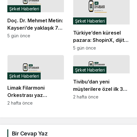
Şirket Haberleri
Doç. Dr. Mehmet Metin:
Şirket Haberleri
Kayseri’de yaklaşık 7
Türkiye’den küresel
bin rinoplasti ameliyatı
5 gün önce
pazara: ShopinX, dijital
gerçekleştirdim
ekonomi ile gerçek
5 gün önce
dünya alışverişini bir
araya getirmeyi
hedefliyor
Şirket Haberleri
Şirket Haberleri
Tivibu’dan yeni
Limak Filarmoni
müşterilere özel ilk 3
Orkestrası yaz
ay ücretsiz eğlence
2 hafta önce
konseriyle Bodrum’a
2 hafta önce
paketi
dönüyor
Bir Cevap Yaz