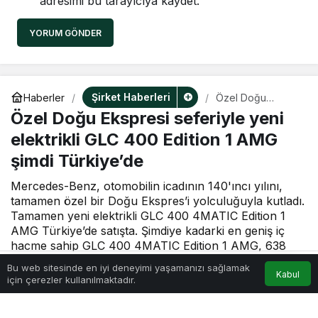
adresimi bu tarayıcıya kaydet.
YORUM GÖNDER
Şirket Haberleri
Haberler
Özel Doğu
Ekspresi seferiyle
Özel Doğu Ekspresi seferiyle yeni
yeni elektrikli GLC
400 Edition 1 AMG
elektrikli GLC 400 Edition 1 AMG
şimdi Türkiye’de
şimdi Türkiye’de
Mercedes-Benz, otomobilin icadının 140'ıncı yılını,
tamamen özel bir Doğu Ekspres’i yolculuğuyla kutladı.
Tamamen yeni elektrikli GLC 400 4MATIC Edition 1
AMG Türkiye’de satışta. Şimdiye kadarki en geniş iç
hacme sahip GLC 400 4MATIC Edition 1 AMG, 638
kilometreye kadar menzil, yalnızca 10 dakikalık şarjla
Bu web sitesinde en iyi deneyimi yaşamanızı sağlamak
300 kilometreye kadar ek menzil ve 2,4 tona kadar
Kabul
için çerezler kullanılmaktadır.
Akış
Hesabım
Anasayfa
römork çekme kapasitesi sunuyor.