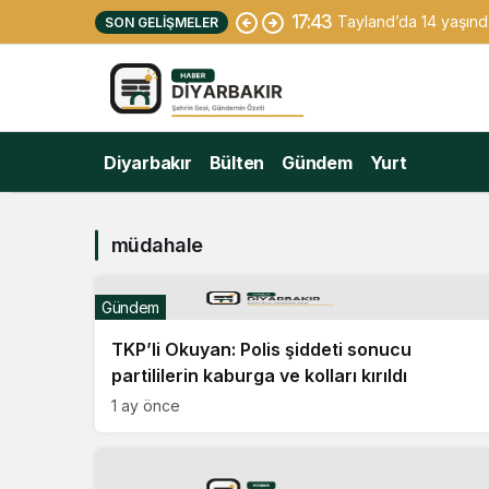
17:43
Tayland’da 14 yaşındak
SON GELIŞMELER
Diyarbakır
Bülten
Gündem
Yurt
müdahale
Gündem
TKP’li Okuyan: Polis şiddeti sonucu
partililerin kaburga ve kolları kırıldı
1 ay önce