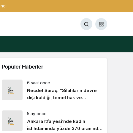
andı
Popüler Haberler
6 saat önce
Necdet Saraç: “Silahların devre
dışı kaldığı, temel hak ve
özgürlüklerin güvence altına
alındığı bir Türkiye hepimizin
5 ay önce
ortak hedefi olmalıdır”
Ankara İtfaiyesi’nde kadın
istihdamında yüzde 370 oranında