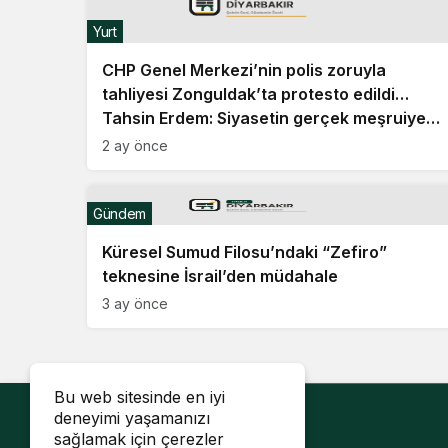
Yurt
CHP Genel Merkezi’nin polis zoruyla
tahliyesi Zonguldak’ta protesto edildi…
Tahsin Erdem: Siyasetin gerçek meşruiyet
kaynağı halkın iradesidir
2 ay önce
Gündem
Küresel Sumud Filosu’ndaki “Zefiro”
teknesine İsrail’den müdahale
3 ay önce
Bu web sitesinde en iyi
deneyimi yaşamanızı
sağlamak için çerezler