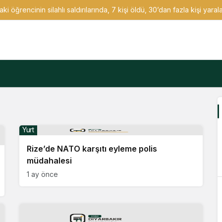
i öğrencinin silahlı saldırılarında, 7 kişi öldü, 30’dan fazla kişi yaral
Yurt
Rize’de NATO karşıtı eyleme polis
müdahalesi
1 ay önce