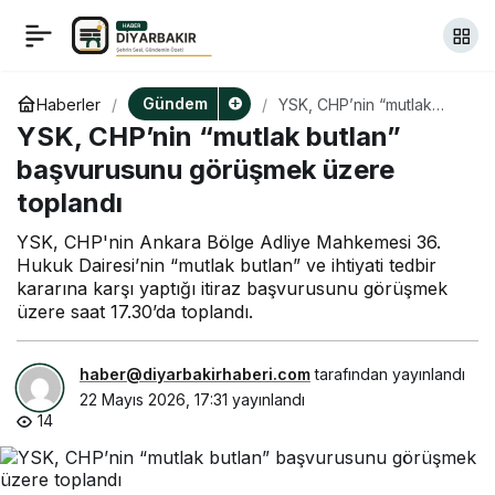
Kılıçdaroğlu’nun basın
+
-
0
Paylaş
danışmanı Sönmez:
Gündem
Haberler
YSK, CHP’nin “mutlak
butlan” başvurusunu
YSK, CHP’nin “mutlak butlan”
görüşmek üzere toplandı
“Kılıçdaroğlu’nun görevi
başvurusunu görüşmek üzere
toplandı
mahkeme kararıyla
YSK, CHP'nin Ankara Bölge Adliye Mahkemesi 36.
Hukuk Dairesi’nin “mutlak butlan” ve ihtiyati tedbir
başladı”
kararına karşı yaptığı itiraz başvurusunu görüşmek
üzere saat 17.30’da toplandı.
haber@diyarbakirhaberi.com
tarafından yayınlandı
22 Mayıs 2026, 17:31
yayınlandı
14