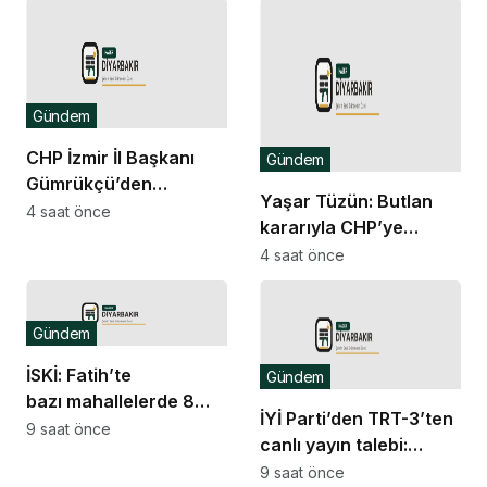
milletvekillerine çağrı:
Gelin, bu vebale ortak
olmayın
Gündem
CHP İzmir İl Başkanı
Gündem
Gümrükçü’den
Yaşar Tüzün: Butlan
‘komisyon’ açıklaması:
4 saat önce
kararıyla CHP’ye
Bir uzlaşı varsa CHP
atananların nasıl
4 saat önce
grubu da o uzlaşının
Cumhur İttifakı ile
içerisinde yer alır
işbirliğini yaptığının
somut göstergesini
Gündem
Etimesgut
İSKİ: Fatih’te
Gündem
Belediyesi’nde gördük
bazı mahallelerde 8
İYİ Parti’den TRT-3’ten
saatlik su kesintisi
9 saat önce
canlı yayın talebi:
“Çerçeve yasa
9 saat önce