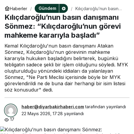
Gündem
Haberler
Kılıçdaroğlu’nun basın
danışmanı Sönmez:
Kılıçdaroğlu’nun basın danışmanı
“Kılıçdaroğlu’nun görevi
mahkeme kararıyla
Sönmez: “Kılıçdaroğlu’nun görevi
başladı”
mahkeme kararıyla başladı”
Kemal Kılıçdaroğlu'nun basın danışmanı Atakan
Sönmez, Kılıçdaroğlu'nun görevinin mahkeme
kararıyla hukuken başladığını belirterek, bugünkü
tebligatın sadece şekli bir işlem olduğunu söyledi. MYK
oluşturulduğu yönündeki iddiaları da yalanlayan
Sönmez, "Ne Parti Meclisi içerisinde böyle bir MYK
görevlendirildi ne de buna dair herhangi bir isim listesi
söz konusudur" dedi.
haber@diyarbakirhaberi.com
tarafından yayınlandı
22 Mayıs 2026, 17:28
yayınlandı
17