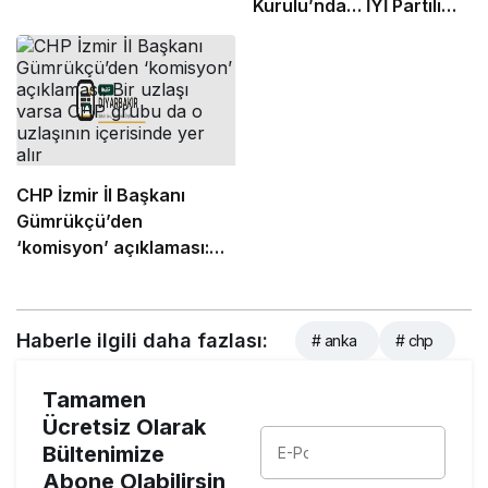
Kurulu’nda… İYİ Partili
Yaldır’dan
milletvekillerine çağrı:
Gelin, bu vebale ortak
olmayın
CHP İzmir İl Başkanı
Gümrükçü’den
‘komisyon’ açıklaması:
Bir uzlaşı varsa CHP
grubu da o uzlaşının
içerisinde yer alır
Haberle ilgili daha fazlası:
# anka
# chp
Tamamen
Ücretsiz Olarak
Bültenimize
Abone Olabilirsin