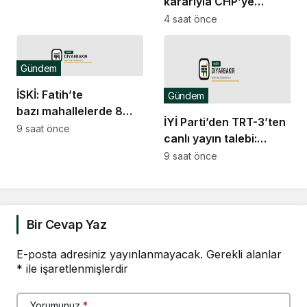
kararıyla CHP’ye
Bir uzlaşı varsa CHP
atananların nasıl
4 saat önce
grubu da o uzlaşının
Cumhur İttifakı ile
içerisinde yer alır
işbirliğini yaptığının
somut göstergesini
Gündem
Etimesgut
İSKİ: Fatih’te
Gündem
Belediyesi’nde gördük
bazı mahallelerde 8
İYİ Parti’den TRT-3’ten
saatlik su kesintisi
9 saat önce
canlı yayın talebi:
“Çerçeve yasa
9 saat önce
görüşmeleri kesintisiz
yayımlansın”
Bir Cevap Yaz
E-posta adresiniz yayınlanmayacak.
Gerekli alanlar
*
ile işaretlenmişlerdir
Yorumunuz
*