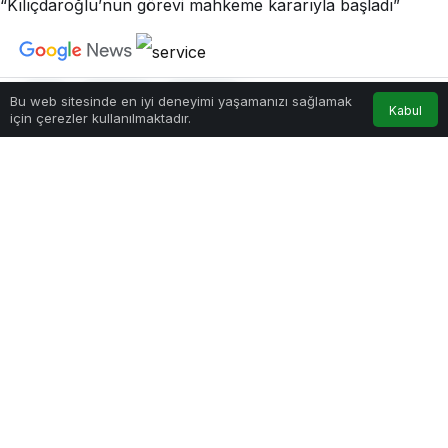
0
Paylaş
Beğen
Bu web sitesinde en iyi deneyimi yaşamanızı sağlamak
Kabul
için çerezler kullanılmaktadır.
Akış
Hesabım
Anasayfa
(ANKARA) –
Kemal Kılıçdaroğlu’nun basın
danışmanı Atakan Sönmez, Kılıçdaroğlu’nun
görevinin mahkeme kararıyla hukuken başladığını
belirterek, bugünkü tebligatın sadece şekli bir
işlem olduğunu söyledi. MYK oluşturulduğu
yönündeki iddiaları da yalanlayan Sönmez, “Ne
Parti Meclisi içerisinde böyle bir MYK
görevlendirildi ne de buna dair herhangi bir isim
listesi söz konusudur” dedi.
İstinafın tedbir kararıyla CHP yönetimine getirilen
Kemal Kılıçdaroğlu’nun basın danışmanlığı için