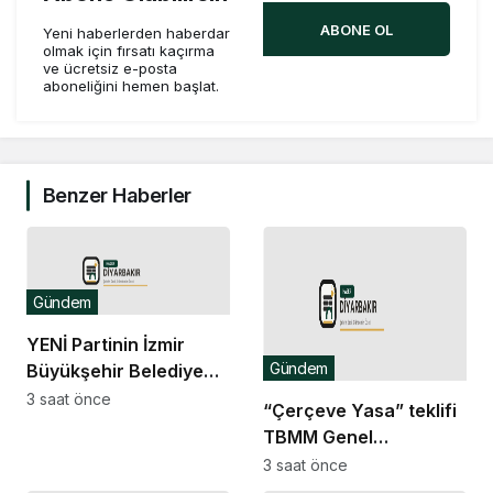
ABONE OL
Yeni haberlerden haberdar
olmak için fırsatı kaçırma
ve ücretsiz e-posta
aboneliğini hemen başlat.
Benzer Haberler
Gündem
YENİ Partinin İzmir
Gündem
Büyükşehir Belediye
Meclisi’nde grup
3 saat önce
“Çerçeve Yasa” teklifi
başkanvekili belli oldu
TBMM Genel
Kurulu’nda… İYİ Partili
3 saat önce
Yaldır’dan