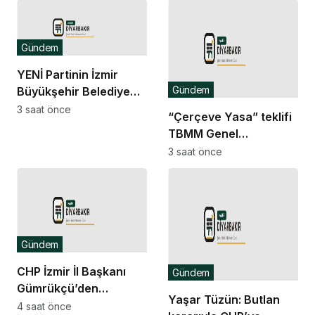
Gündem
YENİ Partinin İzmir
Gündem
Büyükşehir Belediye
Meclisi’nde grup
3 saat önce
“Çerçeve Yasa” teklifi
başkanvekili belli oldu
TBMM Genel
Kurulu’nda… İYİ Partili
3 saat önce
Yaldır’dan
milletvekillerine çağrı:
Gelin, bu vebale ortak
olmayın
Gündem
CHP İzmir İl Başkanı
Gündem
Gümrükçü’den
Yaşar Tüzün: Butlan
‘komisyon’ açıklaması:
4 saat önce