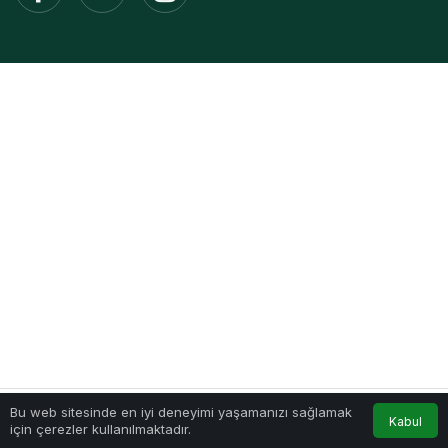
Bu web sitesinde en iyi deneyimi yaşamanızı sağlamak
Kabul
için çerezler kullanılmaktadır.
Akış
Hesabım
Anasayfa