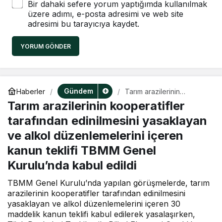
Bir dahaki sefere yorum yaptığımda kullanılmak
üzere adımı, e-posta adresimi ve web site
adresimi bu tarayıcıya kaydet.
YORUM GÖNDER
Gündem
Haberler
Tarım arazilerinin
kooperatifler tarafından
Tarım arazilerinin kooperatifler
edinilmesini yasaklayan
ve alkol düzenlemelerini
tarafından edinilmesini yasaklayan
içeren kanun teklifi
ve alkol düzenlemelerini içeren
TBMM Genel Kurulu’nda
kabul edildi
kanun teklifi TBMM Genel
Kurulu’nda kabul edildi
TBMM Genel Kurulu’nda yapılan görüşmelerde, tarım
arazilerinin kooperatifler tarafından edinilmesini
yasaklayan ve alkol düzenlemelerini içeren 30
maddelik kanun teklifi kabul edilerek yasalaşırken,