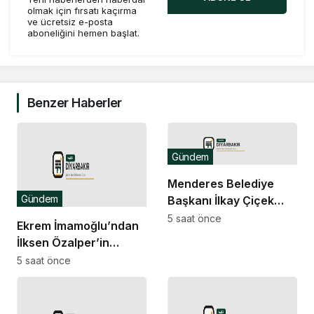
olmak için fırsatı kaçırma
ve ücretsiz e-posta
aboneliğini hemen başlat.
Benzer Haberler
Gündem
Menderes Belediye
Gündem
Başkanı İlkay Çiçek
görevden uzaklaştırıldı
5 saat önce
Ekrem İmamoğlu’ndan
İlksen Özalper’in
tutuklanmasına tepki:
5 saat önce
Hesabınız bizimle.
Ailelerin peşini bırakın