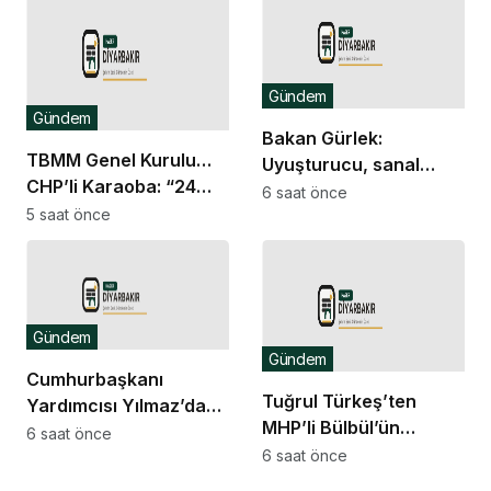
Ailelerin peşini bırakın
Gündem
Gündem
Bakan Gürlek:
TBMM Genel Kurulu…
Uyuşturucu, sanal
CHP’li Karaoba: “24
bahis ve sokak
6 saat önce
yıllık başarısızlığının
5 saat önce
çeteleriyle
cezasının tamamını
mücadelede yeni bir
çocuklara
boyuta geçeceğiz
ödetemezsiniz”
Gündem
Gündem
Cumhurbaşkanı
Tuğrul Türkeş’ten
Yardımcısı Yılmaz’dan
MHP’li Bülbül’ün
Demirtaş açıklaması:
6 saat önce
Ayyüce Türkeş Taş’a
6 saat önce
Düzenleme kişiye özel
yönelik tavrına tepki:
olmaz, kararı yargı