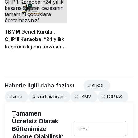
TBMM Genel Kurulu…
CHP’li Karaoba: “24 yıllık
başarısızlığının cezasının
tamamını çocuklara
ödetemezsiniz”
Haberle ilgili daha fazlası:
# ALKOL
# anka
# suudi arabistan
# TBMM
# TOPRAK
Tamamen
Ücretsiz Olarak
Bültenimize
Abone Olabilirsin