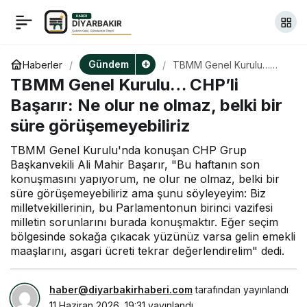
Tarım arazilerinin
+
-
0
Paylaş
kooperatifler tarafından
Gündem
Haberler
TBMM Genel Kurulu…
CHP’li Başarır: Ne olur ne
TBMM Genel Kurulu… CHP’li
olmaz, belki bir süre
edinilmesini yasaklayan
görüşemeyebiliriz
Başarır: Ne olur ne olmaz, belki bir
süre görüşemeyebiliriz
ve alkol düzenlemelerini
TBMM Genel Kurulu'nda konuşan CHP Grup
Başkanvekili Ali Mahir Başarır, "Bu haftanın son
içeren kanun teklifi
konuşmasını yapıyorum, ne olur ne olmaz, belki bir
süre görüşemeyebiliriz ama şunu söyleyeyim: Biz
milletvekillerinin, bu Parlamentonun birinci vazifesi
TBMM Genel Kurulu’nda
milletin sorunlarını burada konuşmaktır. Eğer seçim
bölgesinde sokağa çıkacak yüzünüz varsa gelin emekli
kabul edildi
maaşlarını, asgari ücreti tekrar değerlendirelim" dedi.
haber@diyarbakirhaberi.com
tarafından yayınlandı
11 Haziran 2026, 19:31
yayınlandı