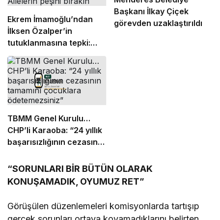
Başkanı İlkay Çiçek
Ekrem İmamoğlu’ndan
görevden uzaklaştırıldı
İlksen Özalper’in
tutuklanmasına tepki:
Hesabınız bizimle.
Ailelerin peşini bırakın
TBMM Genel Kurulu…
CHP’li Karaoba: “24 yıllık
başarısızlığının cezasının
tamamını çocuklara
ödetemezsiniz”
“SORUNLARI BİR BÜTÜN OLARAK
KONUŞAMADIK, OYUMUZ RET”
Görüşülen düzenlemeleri komisyonlarda tartışıp
gerçek sorunları ortaya koyamadıklarını belirten