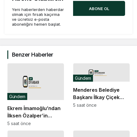
ABONE OL
Yeni haberlerden haberdar
olmak için fırsatı kaçırma
ve ücretsiz e-posta
aboneliğini hemen başlat.
Benzer Haberler
Gündem
Menderes Belediye
Gündem
Başkanı İlkay Çiçek
görevden uzaklaştırıldı
5 saat önce
Ekrem İmamoğlu’ndan
İlksen Özalper’in
tutuklanmasına tepki:
5 saat önce
Hesabınız bizimle.