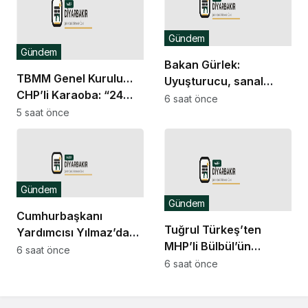
Gündem
Gündem
Bakan Gürlek:
TBMM Genel Kurulu…
Uyuşturucu, sanal
CHP’li Karaoba: “24
bahis ve sokak
6 saat önce
yıllık başarısızlığının
5 saat önce
çeteleriyle
cezasının tamamını
mücadelede yeni bir
çocuklara
boyuta geçeceğiz
ödetemezsiniz”
Gündem
Gündem
Cumhurbaşkanı
Tuğrul Türkeş’ten
Yardımcısı Yılmaz’dan
MHP’li Bülbül’ün
Demirtaş açıklaması:
6 saat önce
Ayyüce Türkeş Taş’a
6 saat önce
Düzenleme kişiye özel
yönelik tavrına tepki:
olmaz, kararı yargı
Dehşet verici
verir