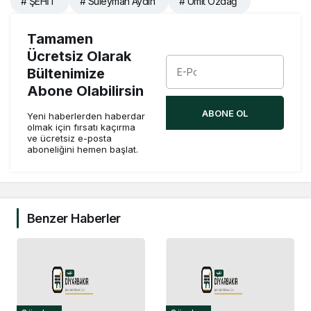
# ŞEHİT
# Süleyman Aydın
# Ümit Özdağ
Tamamen
Ücretsiz Olarak
Bültenimize
Abone Olabilirsin
ABONE OL
Yeni haberlerden haberdar
olmak için fırsatı kaçırma
ve ücretsiz e-posta
aboneliğini hemen başlat.
Benzer Haberler