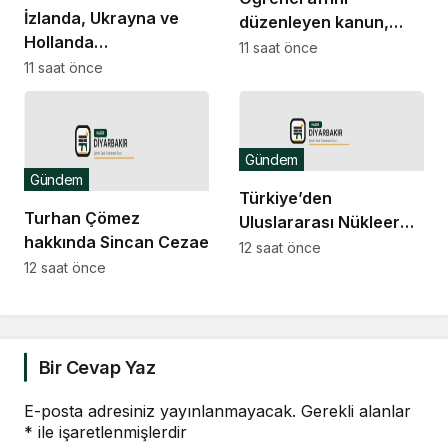
İzlanda, Ukrayna ve
düzenleyen kanun,
Hollanda
Resmi Gazete’de
11 saat önce
büyükelçilikleri ile BM
11 saat önce
yayımlandı
Cenevre Ofisi Daimi
Temsilciliği’ne atama
Gündem
Gündem
Türkiye’den
Turhan Çömez
Uluslararası Nükleer
hakkında Sincan Cezaevi’nde
Bilim Olimpiyatı’nda 1
12 saat önce
isyan çıktığı yönündeki
12 saat önce
altın, 3 bronz madalya
açıklamaları nedeniyle
soruşturma başlatıldı
Bir Cevap Yaz
E-posta adresiniz yayınlanmayacak.
Gerekli alanlar
*
ile işaretlenmişlerdir