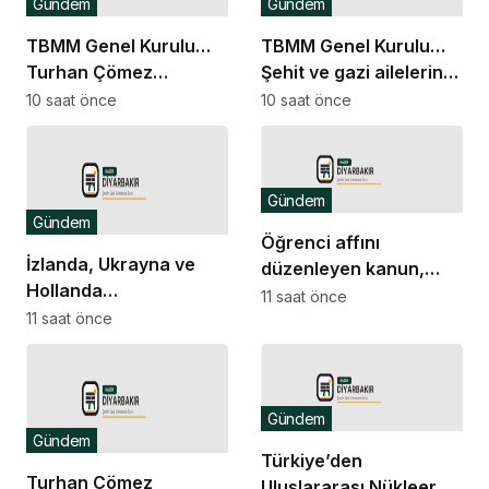
Gündem
Gündem
TBMM Genel Kurulu…
TBMM Genel Kurulu…
Turhan Çömez
Şehit ve gazi ailelerine
hakkında başlatılan
yönelik düzenlemeleri
10 saat önce
10 saat önce
soruşturma “kürsü
içeren kanun teklifinin
dokunulmazlığı”
görüşmeleri başladı
tartışmasına neden
Gündem
oldu
Gündem
Öğrenci affını
İzlanda, Ukrayna ve
düzenleyen kanun,
Hollanda
Resmi Gazete’de
11 saat önce
büyükelçilikleri ile BM
11 saat önce
yayımlandı
Cenevre Ofisi Daimi
Temsilciliği’ne atama
Gündem
Gündem
Türkiye’den
Turhan Çömez
Uluslararası Nükleer