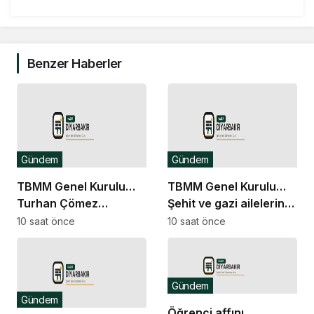
Benzer Haberler
Gündem
Gündem
TBMM Genel Kurulu…
TBMM Genel Kurulu…
Turhan Çömez
Şehit ve gazi ailelerine
hakkında başlatılan
yönelik düzenlemeleri
10 saat önce
10 saat önce
soruşturma “kürsü
içeren kanun teklifinin
dokunulmazlığı”
görüşmeleri başladı
tartışmasına neden
Gündem
oldu
Gündem
Öğrenci affını