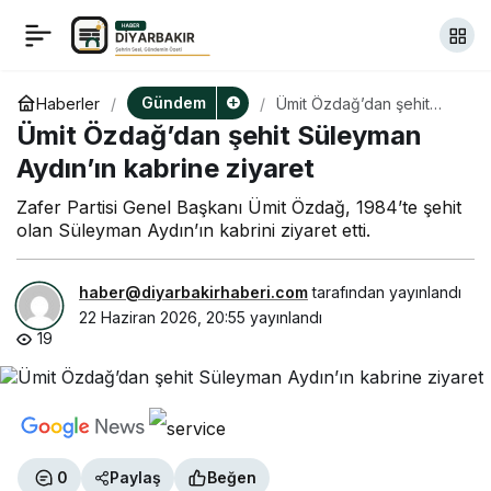
Hüseyin Can Güner’den
+
-
0
Paylaş
Çiğdemim Derneği’ne
Gündem
Haberler
Ümit Özdağ’dan şehit
Süleyman Aydın’ın
Ümit Özdağ’dan şehit Süleyman
kabrine ziyaret
ziyaret
Aydın’ın kabrine ziyaret
Zafer Partisi Genel Başkanı Ümit Özdağ, 1984’te şehit
olan Süleyman Aydın’ın kabrini ziyaret etti.
haber@diyarbakirhaberi.com
tarafından yayınlandı
22 Haziran 2026, 20:55
yayınlandı
19
0
Paylaş
Beğen