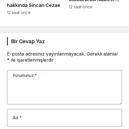
hakkında Sincan Cezaevi’nde
Bilim Olimpiyatı’nda 1
12 saat önce
isyan çıktığı yönündeki
12 saat önce
altın, 3 bronz madalya
açıklamaları nedeniyle
soruşturma başlatıldı
Bir Cevap Yaz
E-posta adresiniz yayınlanmayacak.
Gerekli alanlar
*
ile işaretlenmişlerdir
Yorumunuz
*
Ad
*