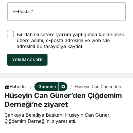
E-Posta
*
Bir dahaki sefere yorum yaptığımda kullanılmak
üzere adımı, e-posta adresimi ve web site
adresimi bu tarayıcıya kaydet.
YORUM GÖNDER
Gündem
Haberler
Hüseyin Can Güner’den
Çiğdemim Derneği’ne
Hüseyin Can Güner’den Çiğdemim
ziyaret
Derneği’ne ziyaret
Çankaya Belediye Başkanı Hüseyin Can Güner,
Çiğdemim Derneği’ni ziyaret etti.