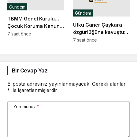
Gündem
Gündem
TBMM Genel Kurulu…
Utku Caner Çaykara
Çocuk Koruma Kanunu
özgürlüğüne kavuştu:
Teklifi’ne muhalefetten
7 saat önce
Ardımızda
7 saat önce
“cezalandırma odaklı”
bıraktıklarımızın da
eleştiri
tahliye olmalarını,
özgürlüğüne, ailelerine
kavuşmalarını
Bir Cevap Yaz
diliyorum
E-posta adresiniz yayınlanmayacak.
Gerekli alanlar
*
ile işaretlenmişlerdir
Yorumunuz
*