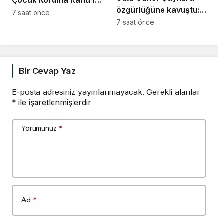
Çocuk Koruma Kanunu
özgürlüğüne kavuştu:
Teklifi’ne muhalefetten
7 saat önce
Ardımızda
7 saat önce
“cezalandırma odaklı”
bıraktıklarımızın da
eleştiri
tahliye olmalarını,
özgürlüğüne, ailelerine
kavuşmalarını
Bir Cevap Yaz
diliyorum
E-posta adresiniz yayınlanmayacak.
Gerekli alanlar
*
ile işaretlenmişlerdir
Yorumunuz
*
Ad
*