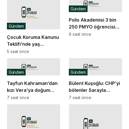
Gündem
Polis Akademisi 3 bin
Gündem
250 PMYO öğrencisi
alacak
6 saat önce
Çocuk Koruma Kanunu
Teklifi’nde yaş
düzenlemesi:
5 saat önce
Tekerrürde yaş sınırını
18’den 15’e düşüren
madde tekliften
Gündem
Gündem
çıkarıldı
Tayfun Kahraman’dan
Bülent Kuşoğlu: CHP’yi
kızı Vera’ya doğum
bölenler Sarayla
günü mesajı
çalışıyordur
7 saat önce
7 saat önce