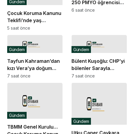
Gündem
250 PMYO öğrencisi
alacak
6 saat önce
Çocuk Koruma Kanunu
Teklifi’nde yaş
düzenlemesi:
5 saat önce
Tekerrürde yaş sınırını
18’den 15’e düşüren
madde tekliften
Gündem
Gündem
çıkarıldı
Tayfun Kahraman’dan
Bülent Kuşoğlu: CHP’yi
kızı Vera’ya doğum
bölenler Sarayla
günü mesajı
çalışıyordur
7 saat önce
7 saat önce
Gündem
Gündem
TBMM Genel Kurulu…
Utku Caner Çaykara