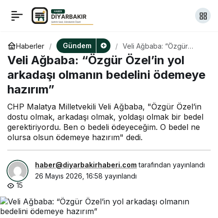
Çanakkale Valiliği, yaz
+
-
0
Paylaş
boyunca ormanlık
Gündem
Haberler
Veli Ağbaba: “Özgür
Özel’in yol arkadaşı
Veli Ağbaba: “Özgür Özel’in yol
olmanın bedelini
alanlara girişleri
ödemeye hazırım”
arkadaşı olmanın bedelini ödemeye
hazırım”
yasakladı
CHP Malatya Milletvekili Veli Ağbaba, "Özgür Özel’in
dostu olmak, arkadaşı olmak, yoldaşı olmak bir bedel
gerektiriyordu. Ben o bedeli ödeyeceğim. O bedel ne
olursa olsun ödemeye hazırım" dedi.
haber@diyarbakirhaberi.com
tarafından yayınlandı
26 Mayıs 2026, 16:58
yayınlandı
15