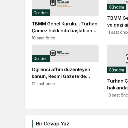
Gündem
Gündem
TBMM Gen
TBMM Genel Kurulu… Turhan
ve gazi a
Çömez hakkında başlatılan
düzenlem
11 saat önc
soruşturma “kürsü
10 saat önce
teklifini
dokunulmazlığı” tartışmasına
neden oldu
Gündem
Öğrenci affını düzenleyen
Gündem
kanun, Resmi Gazete’de
Turhan 
yayımlandı
12 saat önce
hakkında
isyan çık
13 saat ön
açıklamal
soruşturm
Bir Cevap Yaz