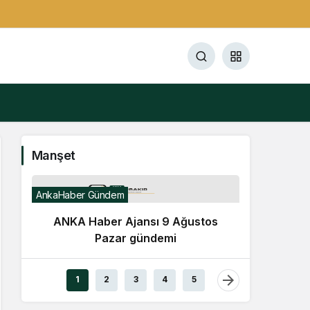
Manşet
AnkaHaber Gündem
ANKA Haber Ajansı 9 Ağustos
Pazar gündemi
Gündem
1
2
3
4
5
TBMM