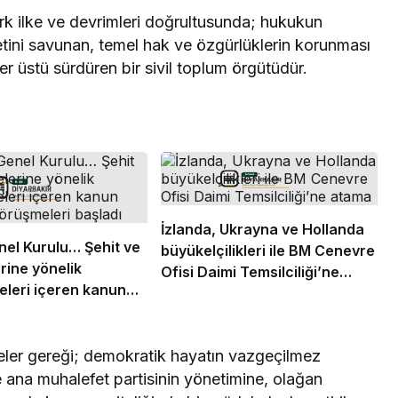
k ilke ve devrimleri doğrultusunda; hukukun
tini savunan, temel hak ve özgürlüklerin korunması
er üstü sürdüren bir sivil toplum örgütüdür.
İzlanda, Ukrayna ve Hollanda
el Kurulu… Şehit ve
büyükelçilikleri ile BM Cenevre
erine yönelik
Ofisi Daimi Temsilciliği’ne
leri içeren kanun
atama
 görüşmeleri başladı
keler gereği; demokratik hayatın vazgeçilmez
 de ana muhalefet partisinin yönetimine, olağan