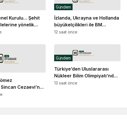
Gündem
el Kurulu… Şehit
İzlanda, Ukrayna ve Hollanda
ilelerine yönelik
büyükelçilikleri ile BM
eleri içeren kanun
Cenevre Ofisi Daimi
e
12 saat önce
n görüşmeleri başladı
Temsilciliği’ne atama
Gündem
Türkiye’den Uluslararası
Nükleer Bilim Olimpiyatı’nda 1
Çömez
altın, 3 bronz madalya
13 saat önce
 Sincan Cezaevi’nde
tığı yönündeki
ce
arı nedeniyle
a başlatıldı