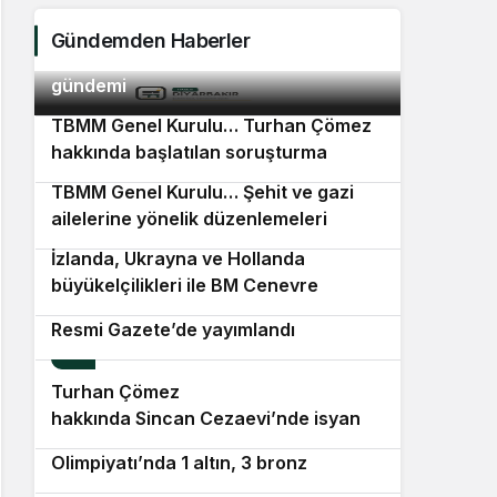
Çöm
Gündemden Haberler
ANKA Haber Ajansı 9 Ağustos Pazar
doku
2
gündemi
TBMM Genel Kurulu… Turhan Çömez
3
hakkında başlatılan soruşturma
“kürsü dokunulmazlığı” tartışmasına
TBMM Genel Kurulu… Şehit ve gazi
neden oldu
4
ailelerine yönelik düzenlemeleri
içeren kanun teklifinin görüşmeleri
İzlanda, Ukrayna ve Hollanda
5
başladı
büyükelçilikleri ile BM Cenevre
Öğrenci affını düzenleyen kanun,
Ofisi Daimi Temsilciliği’ne atama
Resmi Gazete’de yayımlandı
6
Turhan Çömez
7
hakkında Sincan Cezaevi’nde isyan
Türkiye’den Uluslararası Nükleer Bilim
8
çıktığı yönündeki açıklamaları
Olimpiyatı’nda 1 altın, 3 bronz
nedeniyle soruşturma başlatıldı
Almanya’nın Fürth kentinde farklı
9
madalya