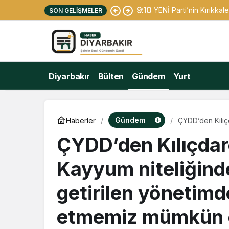
9:10
YENİ Parti’nin Kırıkkal
SON GELIŞMELER
Diyarbakır
Bülten
Gündem
Yurt
Gündem
Haberler
ÇYDD’den Kılıç
getirilen yöne
ÇYDD’den Kılıçdar
Kayyum niteliğind
getirilen yönetimd
etmemiz mümkün d