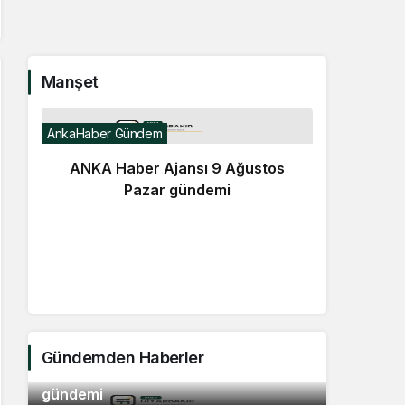
Manşet
AnkaHaber Gündem
ANKA Haber Ajansı 9 Ağustos
Pazar gündemi
Günde
TB
Ç
do
Gündemden Haberler
ANKA Haber Ajansı 9 Ağustos Pazar
2
gündemi