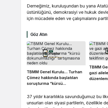
Derneğimiz, kuruluşundan bu yana Atatür
üstünlüğünü, demokrasiyi ve hukuk devle
için mücadele eden ve çalışmalarını partil
Göz Atın
TBMM Gen
TBMM Genel Kurulu… Turhan
gazi ailel
Çömez hakkında başlatılan
düzenleme
soruşturma “kürsü
teklifinin
dokunulmazlığı” tartışmasına
neden oldu
37 yıldır kararlılıkla savunduğumuz bu il
unsurları olan siyasi partilerin, özellikle