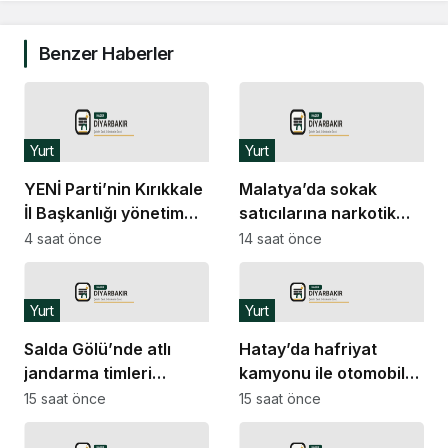
Benzer Haberler
Yurt
Yurt
YENİ Parti’nin Kırıkkale
Malatya’da sokak
İl Başkanlığı yönetim
satıcılarına narkotik
kadrosu açıklandı
operasyonu: 11 şüpheli
4 saat önce
14 saat önce
tutuklandı
Yurt
Yurt
Salda Gölü’nde atlı
Hatay’da hafriyat
jandarma timleri
kamyonu ile otomobil
devriyede
çarpıştı: 9 yaralı
15 saat önce
15 saat önce