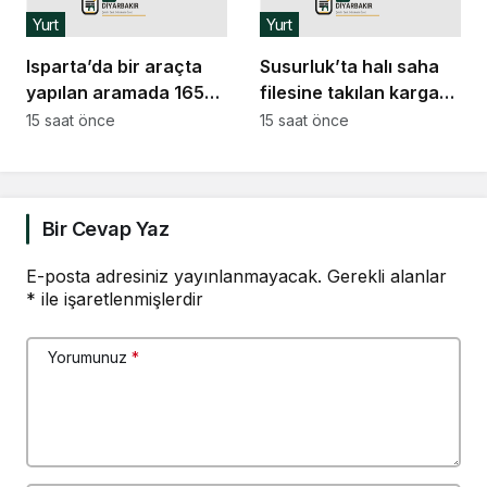
Yurt
Yurt
Isparta’da bir araçta
Susurluk’ta halı saha
yapılan aramada 165
filesine takılan kargayı
tabanca ele geçirildi
itfaiye kurtardı
15 saat önce
15 saat önce
Bir Cevap Yaz
E-posta adresiniz yayınlanmayacak.
Gerekli alanlar
*
ile işaretlenmişlerdir
Yorumunuz
*