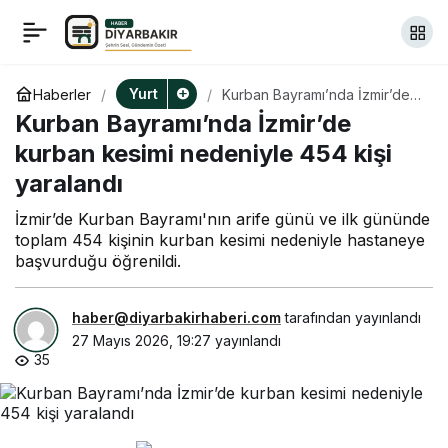
Ortaca’da “mutlak
+
-
0
Paylaş
butlan” tepkisi… CHP
Yurt
Haberler
Kurban Bayramı’nda İzmir’de
kurban kesimi nedeniyle 454
Kurban Bayramı’nda İzmir’de
kişi yaralandı
İlçe Başkanı Çimen:
kurban kesimi nedeniyle 454 kişi
yaralandı
“Sarayın işbirlikçileriyle
İzmir’de Kurban Bayramı'nın arife günü ve ilk gününde
toplam 454 kişinin kurban kesimi nedeniyle hastaneye
iş tutanlar bizden
başvurduğu öğrenildi.
değildir”
haber@diyarbakirhaberi.com
tarafından yayınlandı
27 Mayıs 2026, 19:27
yayınlandı
35