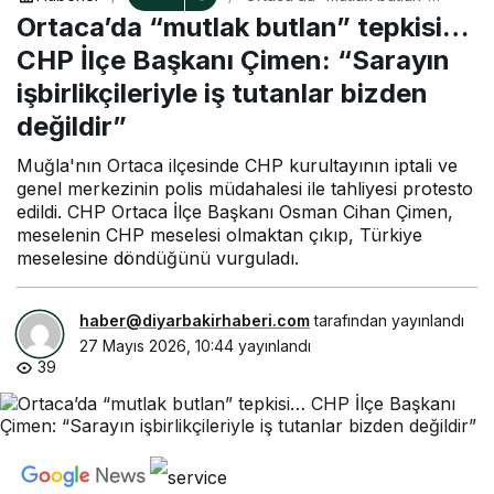
tepkisi… CHP İlçe Başkanı
Ortaca’da “mutlak butlan” tepkisi…
Çimen: “Sarayın işbirlikçileriyle
iş tutanlar bizden değildir”
CHP İlçe Başkanı Çimen: “Sarayın
işbirlikçileriyle iş tutanlar bizden
değildir”
Muğla'nın Ortaca ilçesinde CHP kurultayının iptali ve
genel merkezinin polis müdahalesi ile tahliyesi protesto
edildi. CHP Ortaca İlçe Başkanı Osman Cihan Çimen,
meselenin CHP meselesi olmaktan çıkıp, Türkiye
meselesine döndüğünü vurguladı.
haber@diyarbakirhaberi.com
tarafından yayınlandı
27 Mayıs 2026, 10:44
yayınlandı
39