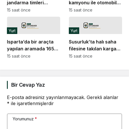
jandarma timleri
kamyonu ile otomobil
devriyede
çarpıştı: 9 yaralı
15 saat önce
15 saat önce
Yurt
Yurt
Isparta’da bir araçta
Susurluk’ta halı saha
yapılan aramada 165
filesine takılan kargayı
tabanca ele geçirildi
itfaiye kurtardı
15 saat önce
15 saat önce
Bir Cevap Yaz
E-posta adresiniz yayınlanmayacak.
Gerekli alanlar
*
ile işaretlenmişlerdir
Yorumunuz
*