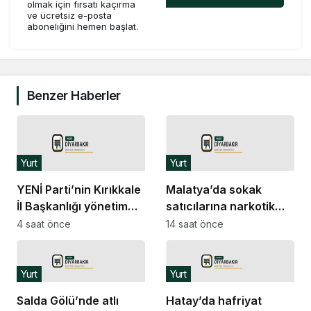
olmak için fırsatı kaçırma
ve ücretsiz e-posta
aboneliğini hemen başlat.
Benzer Haberler
Yurt
Yurt
YENİ Parti’nin Kırıkkale
Malatya’da sokak
İl Başkanlığı yönetim
satıcılarına narkotik
kadrosu açıklandı
operasyonu: 11 şüpheli
4 saat önce
14 saat önce
tutuklandı
Yurt
Yurt
Salda Gölü’nde atlı
Hatay’da hafriyat