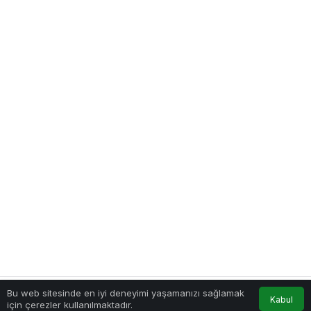
Bu web sitesinde en iyi deneyimi yaşamanızı sağlamak
Kabul
için çerezler kullanılmaktadır.
Akış
Hesabım
Anasayfa