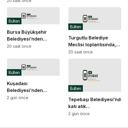
20 saat önce
“Kedi Müzesi” etkinliği
Bülten
Bülten
Bursa Büyükşehir
Turgutlu Belediye
Belediyesi’nden
Meclisi toplantısında,
Keles’te yol çalışması
20 saat önce
gündemdeki konular
20 saat önce
karara bağlandı
Bülten
Kuşadası
Bülten
Belediyesi’nden
eğitime çok yönlü
2 gün önce
Tepebaşı Belediyesi’nden
destek
katı atık
bedeli açıklaması:
2 gün önce
Tarifeler “kirleten öder”
ilkesine göre belirleniyor