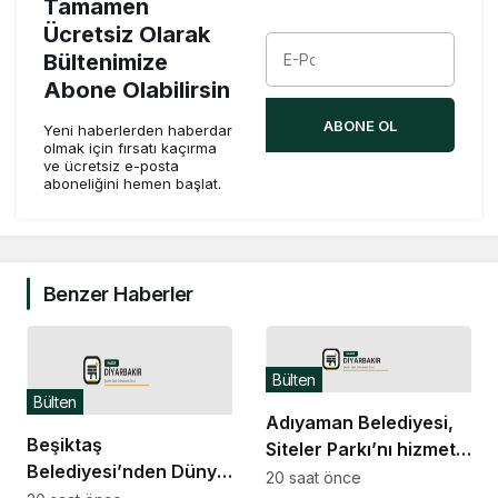
Tamamen
Ücretsiz Olarak
Bültenimize
Abone Olabilirsin
ABONE OL
Yeni haberlerden haberdar
olmak için fırsatı kaçırma
ve ücretsiz e-posta
aboneliğini hemen başlat.
Benzer Haberler
Bülten
Bülten
Adıyaman Belediyesi,
Beşiktaş
Siteler Parkı’nı hizmete
Belediyesi’nden Dünya
açıyor
20 saat önce
Kediler Günü’ne özel