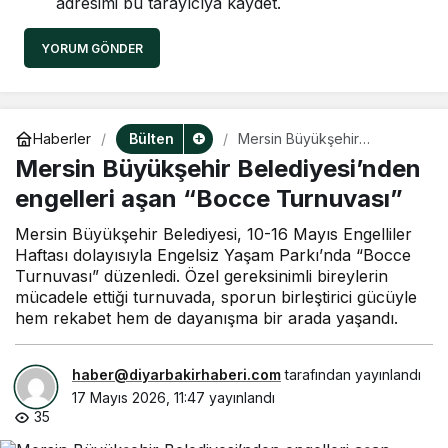
adresimi bu tarayıcıya kaydet.
YORUM GÖNDER
Bülten
Haberler
Mersin Büyükşehir
Belediyesi’nden engelleri
Mersin Büyükşehir Belediyesi’nden
aşan “Bocce Turnuvası”
engelleri aşan “Bocce Turnuvası”
Mersin Büyükşehir Belediyesi, 10-16 Mayıs Engelliler
Haftası dolayısıyla Engelsiz Yaşam Parkı’nda “Bocce
Turnuvası” düzenledi. Özel gereksinimli bireylerin
mücadele ettiği turnuvada, sporun birleştirici gücüyle
hem rekabet hem de dayanışma bir arada yaşandı.
haber@diyarbakirhaberi.com
tarafından yayınlandı
17 Mayıs 2026, 11:47
yayınlandı
35