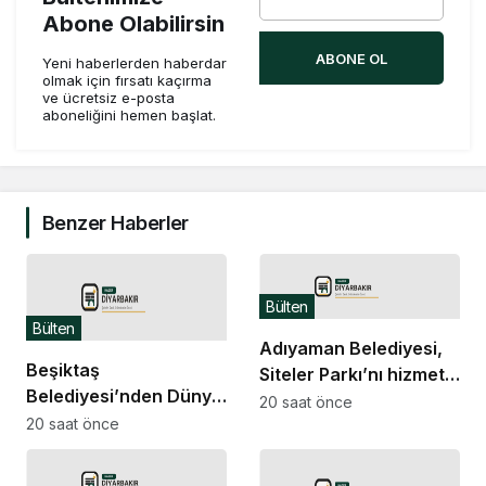
Abone Olabilirsin
ABONE OL
Yeni haberlerden haberdar
olmak için fırsatı kaçırma
ve ücretsiz e-posta
aboneliğini hemen başlat.
Benzer Haberler
Bülten
Bülten
Adıyaman Belediyesi,
Beşiktaş
Siteler Parkı’nı hizmete
Belediyesi’nden Dünya
açıyor
20 saat önce
Kediler Günü’ne özel
20 saat önce
“Kedi Müzesi” etkinliği