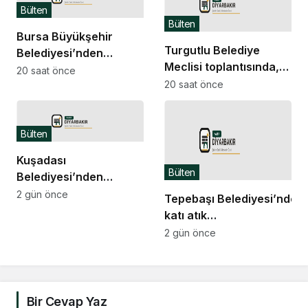
Bülten
Bülten
Bursa Büyükşehir
Turgutlu Belediye
Belediyesi’nden
Meclisi toplantısında,
Keles’te yol çalışması
20 saat önce
gündemdeki konular
20 saat önce
karara bağlandı
Bülten
Kuşadası
Bülten
Belediyesi’nden
eğitime çok yönlü
2 gün önce
Tepebaşı Belediyesi’nden
destek
katı atık
bedeli açıklaması:
2 gün önce
Tarifeler “kirleten öder”
ilkesine göre belirleniyor
Bir Cevap Yaz