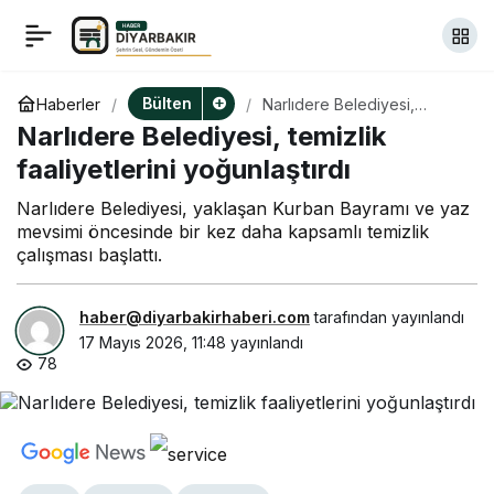
Mersin Büyükşehir
+
-
0
Paylaş
Belediyesi’nden
Bülten
Haberler
Narlıdere Belediyesi,
temizlik faaliyetlerini
Narlıdere Belediyesi, temizlik
yoğunlaştırdı
engelleri aşan “Bocce
faaliyetlerini yoğunlaştırdı
Narlıdere Belediyesi, yaklaşan Kurban Bayramı ve yaz
Turnuvası”
mevsimi öncesinde bir kez daha kapsamlı temizlik
çalışması başlattı.
haber@diyarbakirhaberi.com
tarafından yayınlandı
17 Mayıs 2026, 11:48
yayınlandı
78