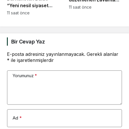
“Yeni nesil siyaset
Şenliği renkli
11 saat önce
vatandaşın her zaman
11 saat önce
görüntülere sahne oldu
söz sahibi olduğu güçlü
bir demokrasidir”
Bir Cevap Yaz
E-posta adresiniz yayınlanmayacak.
Gerekli alanlar
*
ile işaretlenmişlerdir
Yorumunuz
*
Ad
*