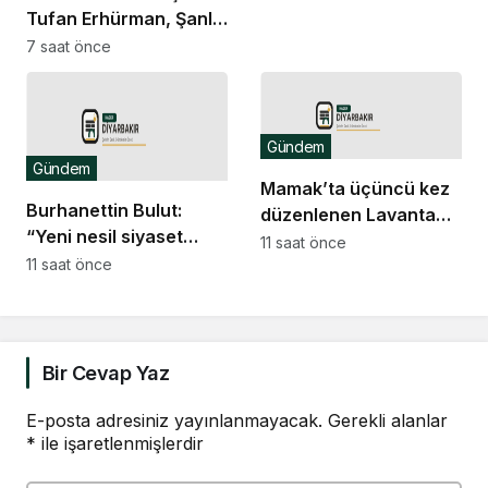
Tufan Erhürman, Şanlı
Erenköy Direnişi’nin
7 saat önce
62’nci yıl dönümü
törenine katıldı
Gündem
Gündem
Mamak’ta üçüncü kez
Burhanettin Bulut:
düzenlenen Lavanta
“Yeni nesil siyaset
Şenliği renkli
11 saat önce
vatandaşın her zaman
11 saat önce
görüntülere sahne oldu
söz sahibi olduğu güçlü
bir demokrasidir”
Bir Cevap Yaz
E-posta adresiniz yayınlanmayacak.
Gerekli alanlar
*
ile işaretlenmişlerdir