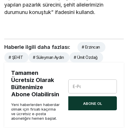
yapılan pazarlık sürecini, şehit ailelerimizin
durumunu konuştuk” ifadesini kullandı.
Haberle ilgili daha fazlası:
# Erzincan
# ŞEHİT
# Süleyman Aydın
# Ümit Özdağ
Tamamen
Ücretsiz Olarak
Bültenimize
Abone Olabilirsin
ABONE OL
Yeni haberlerden haberdar
olmak için fırsatı kaçırma
ve ücretsiz e-posta
aboneliğini hemen başlat.