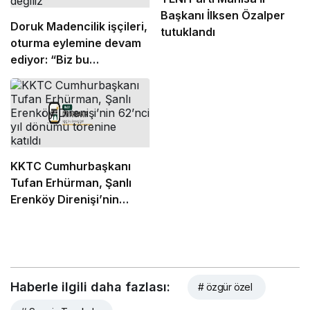
Başkanı İlksen Özalper
Doruk Madencilik işçileri,
tutuklandı
oturma eylemine devam
ediyor: “Biz bu
ödemelerde mutabık
değiliz”
KKTC Cumhurbaşkanı
Tufan Erhürman, Şanlı
Erenköy Direnişi’nin
62’nci yıl dönümü
törenine katıldı
Haberle ilgili daha fazlası:
# özgür özel