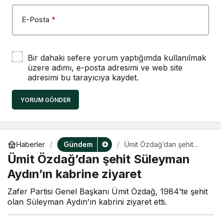
E-Posta
*
Bir dahaki sefere yorum yaptığımda kullanılmak
üzere adımı, e-posta adresimi ve web site
adresimi bu tarayıcıya kaydet.
YORUM GÖNDER
Gündem
Haberler
Ümit Özdağ’dan şehit
Süleyman Aydın’ın
Ümit Özdağ’dan şehit Süleyman
kabrine ziyaret
Aydın’ın kabrine ziyaret
Zafer Partisi Genel Başkanı Ümit Özdağ, 1984’te şehit
olan Süleyman Aydın’ın kabrini ziyaret etti.