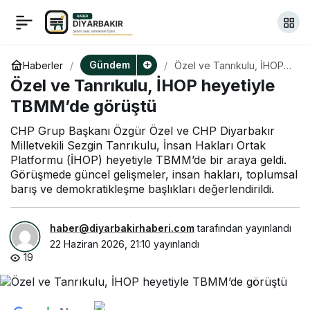
Ümit Özdağ’dan şehit
+
-
0
Paylaş
Süleyman Aydın’ın
Gündem
Haberler
Özel ve Tanrıkulu, İHOP
heyetiyle TBMM’de
Özel ve Tanrıkulu, İHOP heyetiyle
görüştü
kabrine ziyaret
TBMM’de görüştü
CHP Grup Başkanı Özgür Özel ve CHP Diyarbakır
Milletvekili Sezgin Tanrıkulu, İnsan Hakları Ortak
Platformu (İHOP) heyetiyle TBMM’de bir araya geldi.
Görüşmede güncel gelişmeler, insan hakları, toplumsal
barış ve demokratikleşme başlıkları değerlendirildi.
haber@diyarbakirhaberi.com
tarafından yayınlandı
22 Haziran 2026, 21:10
yayınlandı
19