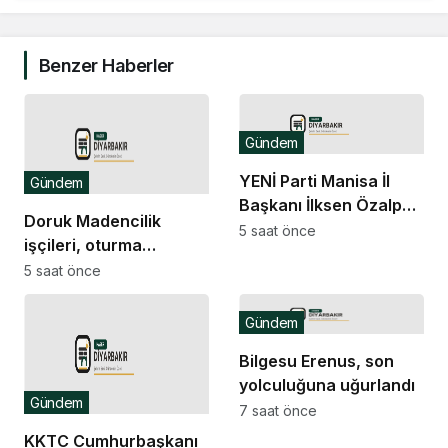
Benzer Haberler
Gündem
YENİ Parti Manisa İl
Gündem
Başkanı İlksen Özalper
Doruk Madencilik
tutuklandı
5 saat önce
işçileri, oturma
eylemine devam
5 saat önce
ediyor: “Biz bu
ödemelerde mutabık
Gündem
değiliz”
Bilgesu Erenus, son
yolculuğuna uğurlandı
Gündem
7 saat önce
KKTC Cumhurbaşkanı