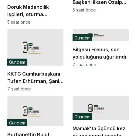
Başkanı İlksen Özalper
Doruk Madencilik
tutuklandı
5 saat önce
işçileri, oturma
eylemine devam
5 saat önce
ediyor: “Biz bu
ödemelerde mutabık
Gündem
değiliz”
Bilgesu Erenus, son
yolculuğuna uğurlandı
Gündem
7 saat önce
KKTC Cumhurbaşkanı
Tufan Erhürman, Şanlı
Erenköy Direnişi’nin
7 saat önce
62’nci yıl dönümü
törenine katıldı
Gündem
Gündem
Mamak’ta üçüncü kez
Burhanettin Bulut:
düzenlenen Lavanta